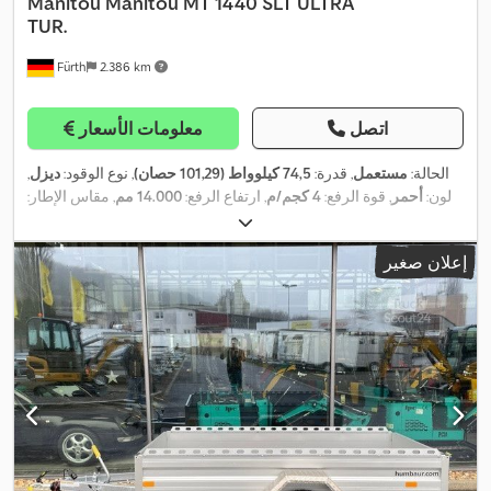
Manitou
Manitou MT 1440 SLT ULTRA
TUR.
Fürth
2.386 km
اتصل
معلومات الأسعار
الحالة:
مستعمل
, قدرة:
74,5 كيلوواط (101,29 حصان)
, نوع الوقود:
ديزل
,
لون:
أحمر
, قوة الرفع:
4 كجم/م
, ارتفاع الرفع:
14.000 مم
, مقاس الإطار:
15.5 / 80 - 24
, حالة الإطارات:
98 نسبة مئوية
, نوع السارية:
تلسكوبي
,
, معدات:
دفع رباعي, شوكة
1.048 h
سنة الصنع:
2007
, ساعات التشغيل:
إعلان صغير
,
منصات, كابينة