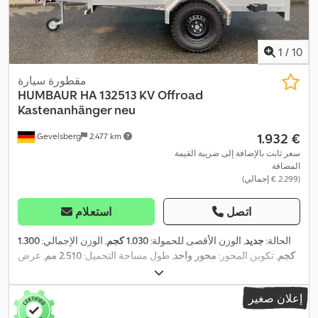
1
/
10
مقطورة سيارة
HUMBAUR
HA 132513 KV Offroad
Kastenanhänger neu
‏1.932 €
Gevelsberg
2.477 km
سعر ثابت بالإضافة إلى ضريبة القيمة
المضافة
(‏2.299 € إجمالي)
اتصل
استعلام
الحالة:
جديد
, الوزن الأقصى للحمولة:
1.030 كجم
, الوزن الإجمالي:
1.300
كجم
, تكوين المحور:
محور واحد
, طول مساحة التحميل:
2.510 مم
, عرض
مساحة التحميل:
1.310 مم
, ارتفاع مساحة التحميل:
400 مم
, العرض
,
الكلي:
1.855 مم
, الارتفاع الكلي:
977 مم
, سنة الصنع:
2026
إعلان صغير