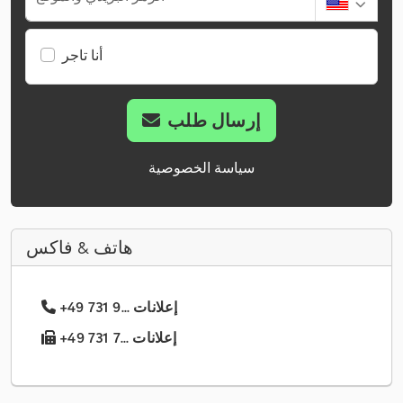
أنا تاجر
إرسال طلب
سياسة الخصوصية
هاتف & فاكس
+49 731 9... إعلانات
+49 731 7... إعلانات