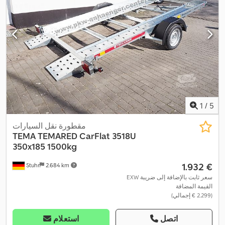
1
/
5
مقطورة نقل السيارات
TEMA
TEMARED CarFlat 3518U
350x185 1500kg
‏1.932 €
Stuhr
2.684 km
EXW سعر ثابت بالإضافة إلى ضريبة
القيمة المضافة
(‏2.299 € إجمالي)
اتصل
استعلام