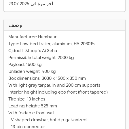
آخر مرة في 23.07.2025
وصف
Manufacturer: Humbaur
Type: Low-bed trailer, aluminum, HA 203015
Cjdod T Stuopfx Ai Seha
Permissible total weight: 2000 kg
Payload: 1600 kg
Unladen weight: 400 kg
Box dimensions: 3030 x 1500 x 350 mm
With light gray tarpaulin and 200 cm supports
Interior height including eco front (front tapered)
Tire size: 13 inches
Loading height: 525 mm
With foldable front wall
- V-shaped drawbar, hot-dip galvanized
- 13-pin connector