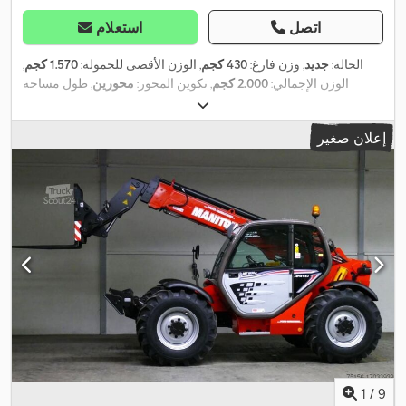
اتصل
استعلام
الحالة:
جديد
, وزن فارغ:
430 كجم
, الوزن الأقصى للحمولة:
1.570 كجم
,
الوزن الإجمالي:
2.000 كجم
, تكوين المحور:
محورين
, طول مساحة
التحميل:
2.650 مم
, عرض مساحة التحميل:
1.650 مم
, ارتفاع مساحة
التحميل:
300 مم
, حجم مساحة التحميل:
1,4 م³
, لون:
آخر
, ارتفاع البناء:
إعلان صغير
,
1.040 مم
, العرض التشغيلي:
1.713 مم
1
/
9