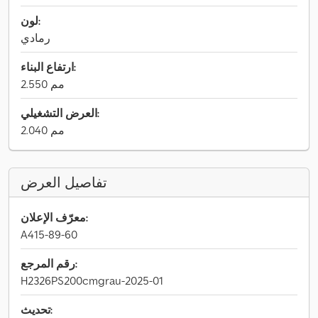
لون:
رمادي
ارتفاع البناء:
2.550 مم
العرض التشغيلي:
2.040 مم
تفاصيل العرض
معرّف الإعلان:
A415-89-60
رقم المرجع:
H2326PS200cmgrau-2025-01
تحديث: