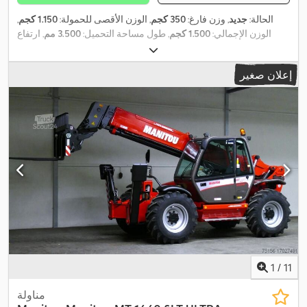
الحالة:
جديد
, وزن فارغ:
350 كجم
, الوزن الأقصى للحمولة:
1.150 كجم
,
الوزن الإجمالي:
1.500 كجم
, طول مساحة التحميل:
3.500 مم
, ارتفاع
,
195/50r13c
مساحة التحميل:
1.850 مم
, مقاس الإطار:
إعلان صغير
1
/
11
مناولة