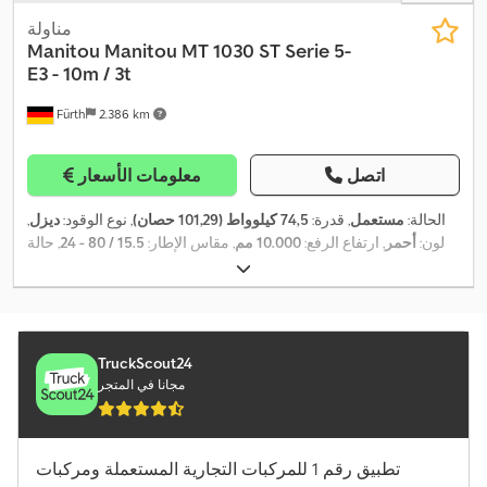
مناولة
Manitou
Manitou MT 1030 ST Serie 5-
E3 - 10m / 3t
Fürth
2.386 km
اتصل
معلومات الأسعار
الحالة:
مستعمل
, قدرة:
74,5 كيلوواط (101,29 حصان)
, نوع الوقود:
ديزل
,
لون:
أحمر
, ارتفاع الرفع:
10.000 مم
, مقاس الإطار:
15.5 / 80 - 24
, حالة
الإطارات:
98 نسبة مئوية
, نوع السارية:
تلسكوبي
, سنة الصنع:
2012
,
,
, معدات:
دفع رباعي, شوكة منصات, كابينة
2.380 h
ساعات التشغيل:
TruckScout24
مجانا في المتجر
تطبيق رقم 1 للمركبات التجارية المستعملة ومركبات