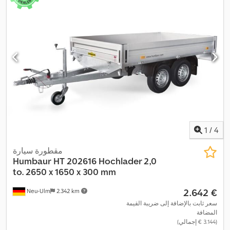
1
/
4
مقطورة سيارة
Humbaur
HT 202616 Hochlader 2,0
to. 2650 x 1650 x 300 mm
‏2.642 €
Neu-Ulm
2.342 km
سعر ثابت بالإضافة إلى ضريبة القيمة
المضافة
(‏3.144 € إجمالي)