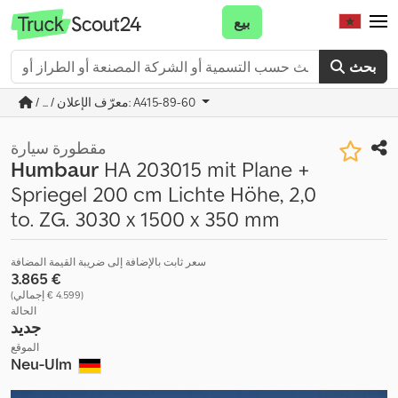
بيع
بحث
/ ... / معرّف الإعلان: A415-89-60
مقطورة سيارة
Humbaur
HA 203015 mit Plane +
Spriegel 200 cm Lichte Höhe, 2,0
to. ZG. 3030 x 1500 x 350 mm
سعر ثابت بالإضافة إلى ضريبة القيمة المضافة
‏3.865 €
(‏4.599 € إجمالي)
الحالة
جديد
الموقع
Neu-Ulm