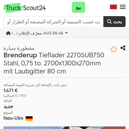
بيع
بحث
/ ... / معرّف الإعلان: A415-88-48
مقطورة سيارة
Brenderup
Tieflader 2270SUB750
Stahl, 0,75 to. 2700x1300x270mm
mit Laubgitter 80 cm
سعر ثابت بالإضافة إلى ضريبة القيمة المضافة
‏1.471 €
(‏1.750 € إجمالي)
الحالة
جديد
الموقع
Neu-Ulm