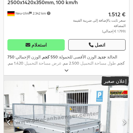
2500x1420x350mm, 100 km/h
‏1.512 €
Neu-Ulm
2.342 km
سعر ثابت بالإضافة إلى ضريبة القيمة
المضافة
(‏1.799 € إجمالي)
اتصل
استعلام
الحالة:
جديد
, الوزن الأقصى للحمولة:
550 كجم
, الوزن الإجمالي:
750
كجم
, طول مساحة التحميل:
2.500 مم
, عرض مساحة التحميل:
1.420 مم
,
ارتفاع مساحة التحميل:
850 مم
, حجم مساحة التحميل:
3,2 م³
, لون:
آخر
,
,
ارتفاع البناء:
1.460 مم
, العرض التشغيلي:
1.490 مم
إعلان صغير