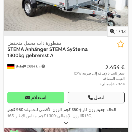
1
/
13
مقطورة ذات محمل منخفض
STEMA
Anhänger STEMA SyStema
1300kg gebremst A
‏2.454 €
Stuhr
2.684 km
EXW سعر ثابت بالإضافة إلى ضريبة
القيمة المضافة
(‏2.920 € إجمالي)
اتصل
استعلام
الحالة:
جديد
, وزن فارغ:
350 كجم
, الوزن الأقصى للحمولة:
950 كجم
,
,
165R13C
الوزن الإجمالي:
1.300 كجم
, مقاس الإطار: