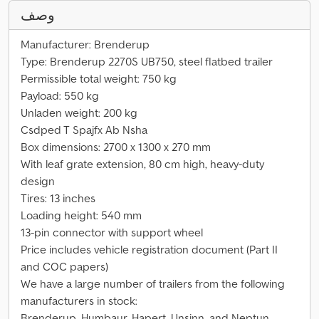
وصف
Manufacturer: Brenderup
Type: Brenderup 2270S UB750, steel flatbed trailer
Permissible total weight: 750 kg
Payload: 550 kg
Unladen weight: 200 kg
Csdped T Spajfx Ab Nsha
Box dimensions: 2700 x 1300 x 270 mm
With leaf grate extension, 80 cm high, heavy-duty
design
Tires: 13 inches
Loading height: 540 mm
13-pin connector with support wheel
Price includes vehicle registration document (Part II
and COC papers)
We have a large number of trailers from the following
manufacturers in stock:
Brenderup, Humbaur, Hapert, Unsinn, and Neptun