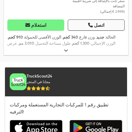
سعر ثابت بالإضافة إلى ضريبة القيمة
المضافة
(‏2.999 € إجمالي)
اتصل
استعلام
الحالة:
جديد
, وزن فارغ:
340 كجم
, الوزن الأقصى للحمولة:
910 كجم
,
الوزن الإجمالي:
1.300 كجم
, طول مساحة التحميل:
3.010 مم
, عرض
مساحة التحميل:
1.530 مم
, ارتفاع مساحة التحميل:
900 مم
, حجم
مساحة التحميل:
4,1 م³
, لون:
آخر
, ارتفاع البناء:
1.440 مم
, العرض
,
التشغيلي:
2.040 مم
TruckScout24
مجانا في المتجر
تطبيق رقم 1 للمركبات التجارية المستعملة ومركبات
الترفيه!