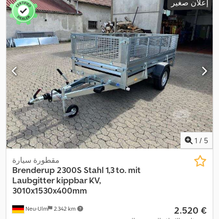
إعلان صغير
1
/
5
مقطورة سيارة
Brenderup
2300S Stahl 1,3 to. mit
Laubgitter kippbar KV,
3010x1530x400mm
‏2.520 €
Neu-Ulm
2.342 km