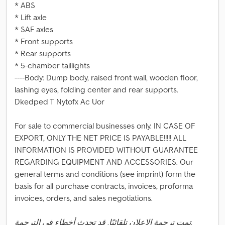
* ABS
* Lift axle
* SAF axles
* Front supports
* Rear supports
* 5-chamber taillights
----Body: Dump body, raised front wall, wooden floor,
lashing eyes, folding center and rear supports.
Dkedped T Nytofx Ac Uor
For sale to commercial businesses only. IN CASE OF
EXPORT, ONLY THE NET PRICE IS PAYABLE!!!!! ALL
INFORMATION IS PROVIDED WITHOUT GUARANTEE
REGARDING EQUIPMENT AND ACCESSORIES. Our
general terms and conditions (see imprint) form the
basis for all purchase contracts, invoices, proforma
invoices, orders, and sales negotiations.
تمت ترجمة الإعلان تلقائيًا. قد تحدث أخطاء في الترجمة.