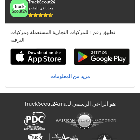
TruckScout24
مجانا في المتجر
تطبيق رقم 1 للمركبات التجارية المستعملة ومركبات
الترفيه!
مزيد من المعلومات
TruckScout24.ma هو الراعي الرسمي لـ: