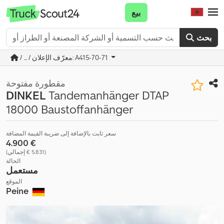
بيع
بحث
/ ... / معرّف الإعلان: A415-70-71
مقطورة مفتوحة
DINKEL
Tandemanhänger DTAP
18000 Baustoffanhänger
سعر ثابت بالإضافة إلى ضريبة القيمة المضافة
‏4.900 €
(‏5.831 € إجمالي)
الحالة
مستعمل
الموقع
Peine