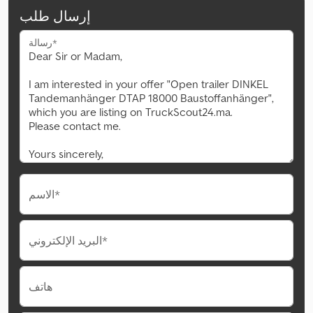
إرسال طلب
رسالة*
الاسم*
البريد الإلكتروني*
هاتف