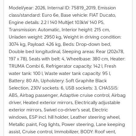
Model/year: 2026, Internal ID: 75819_2019, Emission
class/standard: Euro 6e, Base vehicle: FIAT Ducato,
Engine details: 2.2 l 140 Multijet 103kW 140 PS,
Transmission: Automatic, Interior height: 215 cm,
Unladen weight: 2950 kg, Weight in driving condition:
3074 kg, Payload: 426 kg, Beds: Drop-down bed,
Double bed longitudinal, Sleeping areas: Rear (202x78,
197 x 78), Seats with belt: 4, Wheelbase: 380 cm, Heater:
TRUMA Combi 6, Refrigerator capacity: 142 l, Fresh
water tank: 100 l, Waste water tank capacity: 95 l,
Battery: 80 Ah, Upholstery: Soft Graphite Black
Selection, 230V sockets: 6, USB sockets: 3, CHASSIS:
ABS, Airbag passenger, Adaptive cruise control, Airbag
driver, Heated exterior mirrors, Electrically adjustable
exterior mirrors, Swivel co-driver's seat, Electric
windows, ESP incl. hill holder, Leather steering wheel,
Metallic paint, Fog lights, Power steering, Lane keeping
assist, Cruise control, Immobilizer, BODY: Roof vent,