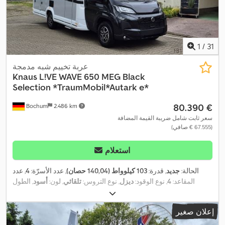
1
/
31
عربة تخييم شبه مدمجة
Knaus
L!VE WAVE 650 MEG Black
Selection *TraumMobil*Autark e*
‏80.390 €
Bochum
2.486 km
سعر ثابت شامل ضريبة القيمة المضافة
(‏67.555 € صافي)
استعلام
الحالة:
جديد
, قدرة:
103 كيلوواط (140,04 حصان)
, عدد الأسرّة:
4
, عدد
المقاعد:
4
, نوع الوقود:
ديزل
, نوع التروس:
تلقائي
, لون:
أسود
, الطول
الكلي:
6.940 مم
, العرض الكلي:
2.320 مم
, الارتفاع الكلي:
2.940 مم
,
تكوين المحور:
محورين
, فئة الانبعاثات:
يورو 6
, الوزن الإجمالي:
3.500
إعلان صغير
كجم
, وزن فارغ:
2.950 كجم
, الوزن التشغيلي:
3.074 كجم
, الوزن الأقصى
للحمولة:
426 كجم
, سنة الصنع:
2026
, قاعدة العجلات:
380 مم
, معدات: