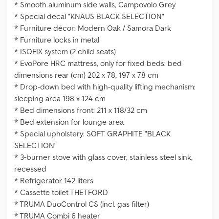
* Smooth aluminum side walls, Campovolo Grey
* Special decal "KNAUS BLACK SELECTION"
* Furniture décor: Modern Oak / Samora Dark
* Furniture locks in metal
* ISOFIX system (2 child seats)
* EvoPore HRC mattress, only for fixed beds: bed
dimensions rear (cm) 202 x 78, 197 x 78 cm
* Drop-down bed with high-quality lifting mechanism:
sleeping area 198 x 124 cm
* Bed dimensions front: 211 x 118/32 cm
* Bed extension for lounge area
* Special upholstery: SOFT GRAPHITE "BLACK
SELECTION"
* 3-burner stove with glass cover, stainless steel sink,
recessed
* Refrigerator 142 liters
* Cassette toilet THETFORD
* TRUMA DuoControl CS (incl. gas filter)
* TRUMA Combi 6 heater