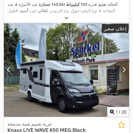
الحالة:
جديد
, قدرة:
103 كيلوواط (140,04 حصان)
, عدد الأسرّة:
4
, عدد
المقاعد:
4
, نوع الوقود:
ديزل
, نوع التروس:
تلقائي
, لون:
أسود
, الطول
الكلي:
6.940 مم
, العرض الكلي:
2.320 مم
, الارتفاع الكلي:
2.940 مم
,
تكوين المحور:
محورين
, فئة الانبعاثات:
يورو 6
, الوزن الإجمالي:
3.500
إعلان صغير
كجم
, وزن فارغ:
2.950 كجم
, الوزن التشغيلي:
3.074 كجم
, الوزن الأقصى
للحمولة:
426 كجم
, سنة الصنع:
2026
, قاعدة العجلات:
380 مم
, معدات:
أضواء الضباب, تكييف الهواء, مثبت السرعة, مطبخ على متن المركبة,
,
نظام الفرامل المانعة للانغلاق (ABS), نظام منع التشغيل
1
/
28
عربة تخييم شبه مدمجة
Knaus
L!VE WAVE 650 MEG Black