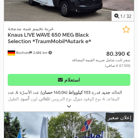
1
/
32
عربة تخييم شبه مدمجة
Knaus
L!VE WAVE 650 MEG Black
Selection *TraumMobil*Autark e*
‏80.390 €
Bochum
2.486 km
سعر ثابت شامل ضريبة القيمة المضافة
(‏67.555 € صافي)
استعلام
الحالة:
جديد
, قدرة:
103 كيلوواط (140,04 حصان)
, عدد الأسرّة:
4
, عدد
المقاعد:
4
, نوع الوقود:
ديزل
, نوع التروس:
تلقائي
, لون:
أسود
, الطول
الكلي:
6.940 مم
, العرض الكلي:
2.320 مم
, الارتفاع الكلي:
2.940 مم
,
تكوين المحور:
محورين
, فئة الانبعاثات:
يورو 6
, الوزن الإجمالي:
3.500
إعلان صغير
كجم
, وزن فارغ:
2.950 كجم
, الوزن التشغيلي:
3.074 كجم
, الوزن الأقصى
للحمولة:
426 كجم
, سنة الصنع:
2026
, قاعدة العجلات:
380 مم
, معدات:
أضواء الضباب, تكييف الهواء, مثبت السرعة, مطبخ على متن المركبة,
,
نظام الفرامل المانعة للانغلاق (ABS), نظام منع التشغيل