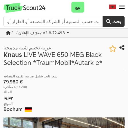
بيع
بحث
/ ... / معرّف الإعلان: A218-72-498
عربة تخييم شبه مدمجة
Knaus
L!VE WAVE 650 MEG Black
Selection *TraumMobil*Autark e*
سعر ثابت شامل ضريبة القيمة المضافة
‏79.980 €
(‏67.210 € صافي)
الحالة
جديد
الموقع
Bochum