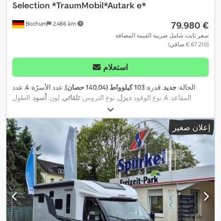
Selection *TraumMobil*Autark e*
‏79.980 €
Bochum
2.486 km
سعر ثابت شامل ضريبة القيمة المضافة
(‏67.210 € صافي)
استعلام
الحالة:
جديد
, قدرة:
103 كيلوواط (140,04 حصان)
, عدد الأسرّة:
4
, عدد
المقاعد:
4
, نوع الوقود:
ديزل
, نوع التروس:
تلقائي
, لون:
أسود
, الطول
الكلي:
6.940 مم
, العرض الكلي:
2.320 مم
, الارتفاع الكلي:
2.940 مم
,
تكوين المحور:
محورين
, فئة الانبعاثات:
يورو 6
, الوزن الإجمالي:
3.500
إعلان صغير
كجم
, وزن فارغ:
2.950 كجم
, الوزن التشغيلي:
3.074 كجم
, الوزن الأقصى
للحمولة:
426 كجم
, سنة الصنع:
2026
, قاعدة العجلات:
380 مم
, معدات:
أضواء الضباب, تكييف الهواء, مثبت السرعة, مطبخ على متن المركبة,
,
نظام الفرامل المانعة للانغلاق (ABS), نظام منع التشغيل