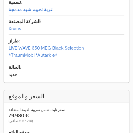
تسمية:
عربة تخييم شبه مدمجة
الشركة المصنعة:
Knaus
طراز:
L!VE WAVE 650 MEG Black Selection
*TraumMobil*Autark e*
الحالة:
جديد
السعر والموقع
سعر ثابت شامل ضريبة القيمة المضافة
‏79.980 €
(‏67.210 € صافي)
موقع البائع: