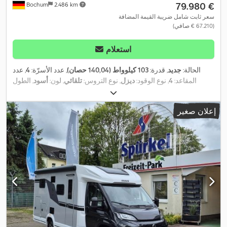
‏79.980 €
Bochum
2.486 km
سعر ثابت شامل ضريبة القيمة المضافة
(‏67.210 € صافي)
استعلام
الحالة:
جديد
, قدرة:
103 كيلوواط (140,04 حصان)
, عدد الأسرّة:
4
, عدد
المقاعد:
4
, نوع الوقود:
ديزل
, نوع التروس:
تلقائي
, لون:
أسود
, الطول
الكلي:
6.940 مم
, العرض الكلي:
2.320 مم
, الارتفاع الكلي:
2.940 مم
,
تكوين المحور:
محورين
, فئة الانبعاثات:
يورو 6
, الوزن الإجمالي:
3.500
إعلان صغير
كجم
, وزن فارغ:
2.950 كجم
, الوزن التشغيلي:
3.074 كجم
, الوزن الأقصى
للحمولة:
426 كجم
, سنة الصنع:
2026
, قاعدة العجلات:
380 مم
, معدات:
أضواء الضباب, تكييف الهواء, مثبت السرعة, مطبخ على متن المركبة,
,
نظام الفرامل المانعة للانغلاق (ABS), نظام منع التشغيل