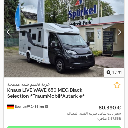
أضواء الضباب, تكييف الهواء, مثبت السرعة, مطبخ على متن المركبة,
,
نظام الفرامل المانعة للانغلاق (ABS), نظام منع التشغيل
1
/
31
عربة تخييم شبه مدمجة
Knaus
L!VE WAVE 650 MEG Black
Selection *TraumMobil*Autark e*
‏80.390 €
Bochum
2.486 km
سعر ثابت شامل ضريبة القيمة المضافة
(‏67.555 € صافي)