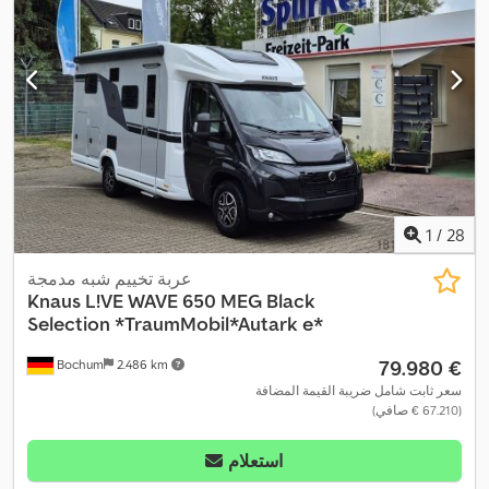
1
/
28
عربة تخييم شبه مدمجة
Knaus
L!VE WAVE 650 MEG Black
Selection *TraumMobil*Autark e*
‏79.980 €
Bochum
2.486 km
سعر ثابت شامل ضريبة القيمة المضافة
(‏67.210 € صافي)
استعلام