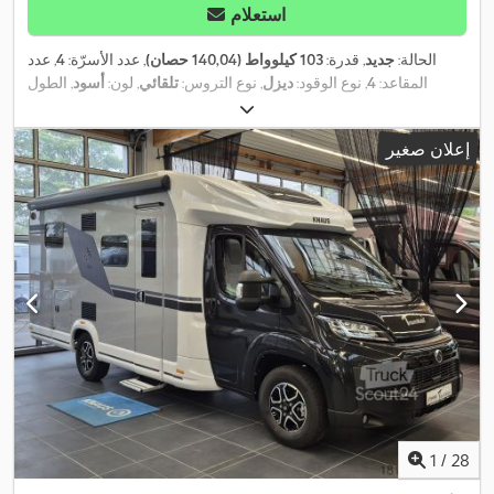
استعلام
الحالة:
جديد
, قدرة:
103 كيلوواط (140,04 حصان)
, عدد الأسرّة:
4
, عدد
المقاعد:
4
, نوع الوقود:
ديزل
, نوع التروس:
تلقائي
, لون:
أسود
, الطول
الكلي:
6.940 مم
, العرض الكلي:
2.320 مم
, الارتفاع الكلي:
2.940 مم
,
تكوين المحور:
محورين
, فئة الانبعاثات:
يورو 6
, الوزن الإجمالي:
3.500
إعلان صغير
كجم
, وزن فارغ:
2.950 كجم
, الوزن التشغيلي:
3.074 كجم
, الوزن الأقصى
للحمولة:
426 كجم
, سنة الصنع:
2026
, قاعدة العجلات:
380 مم
, معدات:
أضواء الضباب, تكييف الهواء, مثبت السرعة, مطبخ على متن المركبة,
,
نظام الفرامل المانعة للانغلاق (ABS), نظام منع التشغيل
1
/
28