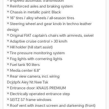
* 8-speed automatic transmission
* Reinforced axles and braking system
* Chassis in metallic paint: Black
* 16" tires / alloy wheels / all-season tires
* Steering wheel and gear knob in techno leather
design
* Original FIAT captain's chairs with armrests, swivel
* Adaptive cruise control > 30 km/h
* Hill holder (hill start assist)
* Tire pressure monitoring system
* Fog lights with cornering lights
* Fuel tank 90 liters
* Media center 6.8"
* Rear view camera, incl. wiring
Dcjdpfx Aiey Nt Nwe Tsk
* Entrance door: KNAUS PREMIUM
* Electrically operated entrance step
* SEITZ S7 frame windows
* Roof vent with insect screen and darkening (front)