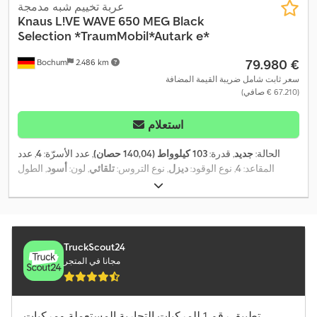
عربة تخييم شبه مدمجة
Knaus
L!VE WAVE 650 MEG Black
Selection *TraumMobil*Autark e*
‏79.980 €
Bochum
2.486 km
سعر ثابت شامل ضريبة القيمة المضافة
(‏67.210 € صافي)
استعلام
الحالة:
جديد
, قدرة:
103 كيلوواط (140,04 حصان)
, عدد الأسرّة:
4
, عدد
المقاعد:
4
, نوع الوقود:
ديزل
, نوع التروس:
تلقائي
, لون:
أسود
, الطول
الكلي:
6.940 مم
, العرض الكلي:
2.320 مم
, الارتفاع الكلي:
2.940 مم
,
تكوين المحور:
محورين
, فئة الانبعاثات:
يورو 6
, الوزن الإجمالي:
3.500
كجم
, وزن فارغ:
2.950 كجم
, الوزن التشغيلي:
3.074 كجم
, الوزن الأقصى
للحمولة:
426 كجم
, سنة الصنع:
2026
, قاعدة العجلات:
380 مم
, معدات:
أضواء الضباب, تكييف الهواء, مثبت السرعة, مطبخ على متن المركبة,
TruckScout24
,
نظام الفرامل المانعة للانغلاق (ABS), نظام منع التشغيل
مجانا في المتجر
تطبيق رقم 1 للمركبات التجارية المستعملة ومركبات