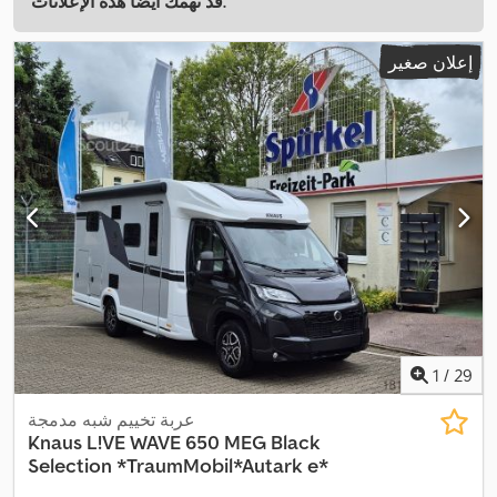
قد تهمك أيضًا هذه الإعلانات.
إعلان صغير
1
/
29
عربة تخييم شبه مدمجة
Knaus
L!VE WAVE 650 MEG Black
Selection *TraumMobil*Autark e*