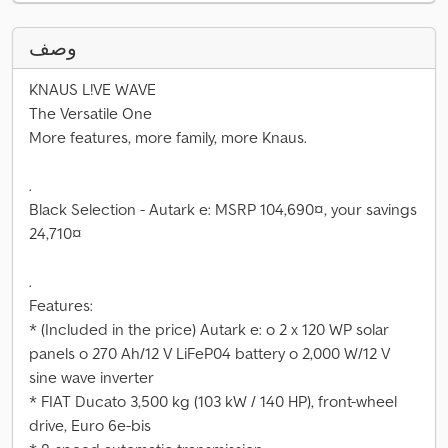
وصف
KNAUS L!VE WAVE
The Versatile One
More features, more family, more Knaus.
.
Black Selection - Autark e: MSRP 104,690¤, your savings
24,710¤
.
Features:
* (Included in the price) Autark e: o 2 x 120 WP solar
panels o 270 Ah/12 V LiFeP04 battery o 2,000 W/12 V
sine wave inverter
* FIAT Ducato 3,500 kg (103 kW / 140 HP), front-wheel
drive, Euro 6e-bis