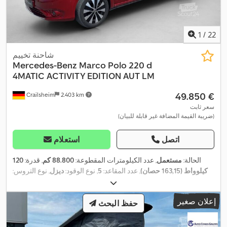
1
/
22
شاحنة تخييم
Mercedes-Benz
Marco Polo 220 d
4MATIC ACTIVITY EDITION AUT LM
‏49.850 €
Crailsheim
2.403 km
سعر ثابت
(ضريبة القيمة المضافة غير قابلة للبيان)
اتصل
استعلام
الحالة:
مستعمل
, عدد الكيلومترات المقطوعة:
88.800 كم
, قدرة:
120
كيلوواط (163,15 حصان)
, عدد المقاعد:
5
, نوع الوقود:
ديزل
, نوع التروس:
تلقائي
, لون:
أحمر
, التسجيل الأول:
04/2022
, فئة الانبعاثات:
يورو 6
, الوزن
الإجمالي:
3.100 كجم
, تعليق:
فولاذ
, وقود:
ديزل
, معدات:
باب منزلق, تكييف
إعلان صغير
الهواء, توجيه معزز بالطاقة, حساسات الركن, دفع رباعي, سخان التدفئة
حفظ البحث
أثناء التوقف, قفل مركزي, كمبيوتر على متن المركبة, مثبت السرعة,
مدفأة المقعد, مرشح السخام, مظلة, نظام الفرامل المانعة للانغلاق