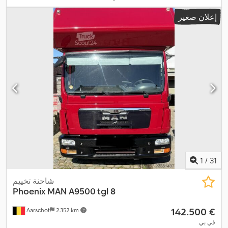
, الفحص القادم (TÜV):
تلقائي
, لون:
رمادي-أسود
, التسجيل الأول:
10/2024
إعلان صغير
, الطول الكلي:
12.000 مم
,
Mercedes Benz
, مصنع الشاسيه:
10/2026
العرض الكلي:
2.550 مم
, الارتفاع الكلي:
4.000 مم
, تكوين المحور:
3
محاور
, فئة الانبعاثات:
يورو 6 دي-تمب
, سعة خزان الوقود:
390 ل
, الوزن
الإجمالي:
26.000 كجم
, وزن فارغ:
21.000 كجم
, الوزن الأقصى للحمولة:
5.000 كجم
, وضعية عجلة القيادة:
يسار
, عدد الملاك السابقين:
1
, سنة
Apple
, معدات:
W1T96302010623755
, رقم الآلة/المركبة:
الصنع:
2024
CarPlay, أضواء الضباب, إطارات لجميع الفصول, برنامج الثبات
الإلكتروني (ESP), تاريخ خدمة كامل, تكييف الهواء, توجيه معزز بالطاقة,
حمام, دش, سخان التدفئة أثناء التوقف, سرير رفع, سرير فردي, قفل
مركزي, كمبيوتر على متن المركبة, مثبت السرعة, مدفأة المقعد, مرشح
السخام, مركبة لغير المدخنين, مصابيح أمامية إضافية, مصفوفة شمسية,
مطبخ على متن المركبة, مظلة, نظام التحكم في الجر, نظام الفرامل
المانعة للانغلاق (ABS), نظام الملاحة, نظام منع التشغيل, هوائي فضائي,
,
وسادة هوائية, وصلات المقطورة
1
/
31
شاحنة تخييم
Phoenix MAN
A9500 tgl 8
‏142.500 €
Aarschot
2.352 km
في بي