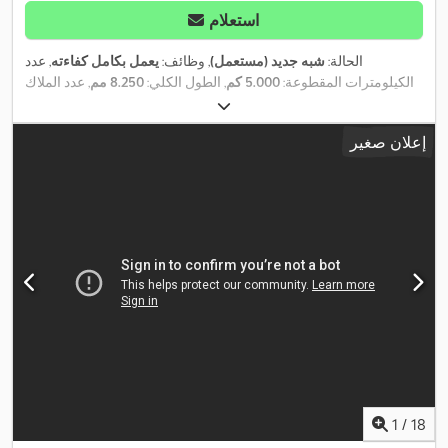
استعلام
الحالة:
شبه جديد (مستعمل)
, وظائف:
يعمل بكامل كفاءته
, عدد
الكيلومترات المقطوعة:
5.000 كم
, الطول الكلي:
8.250 مم
, عدد الملاك
السابقين:
1
, سنة الصنع:
2023
, معدات:
إطارات لجميع الفصول, تاريخ
خدمة كامل, تكييف الهواء, توجيه معزز بالطاقة, حساسات الركن, حمام,
إعلان صغير
دش, سخان التدفئة أثناء التوقف, سرير فردي, قفل التروس التفاضلية,
مثبت السرعة, مركبة لغير المدخنين, نظام الفرامل المانعة للانغلاق
,
(ABS), وصلات المقطورة
1
/
18