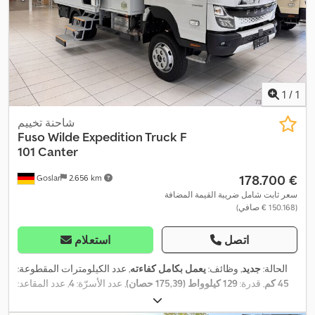
مصفوفة شمسية, مطبخ على متن المركبة, نظام الفرامل المانعة
,
للانغلاق (ABS), نظام منع التشغيل, وسادة هوائية, وصلات المقطورة
1
/
1
شاحنة تخييم
Fuso Wilde Expedition Truck F
101
Canter
‏178.700 €
Goslar
2.656 km
سعر ثابت شامل ضريبة القيمة المضافة
(‏150.168 € صافي)
اتصل
استعلام
الحالة:
جديد
, وظائف:
يعمل بكامل كفاءته
, عدد الكيلومترات المقطوعة:
45 كم
, قدرة:
129 كيلوواط (175,39 حصان)
, عدد الأسرّة:
4
, عدد المقاعد:
5
, نوع الوقود:
ديزل
, نوع التروس:
ميكانيكي
, لون:
رمادي
, التسجيل الأول:
, الطول
Fuso
, مصنع الشاسيه:
12/2027
, الفحص القادم (TÜV):
12/2025