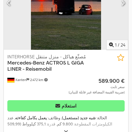
أمامية إضافية, مصفوفة شمسية, مطبخ على متن المركبة, مظلة, نظام
,
الملاحة, نظام منع التشغيل, ونش كابل
1
/
24
INTERHORSE مُصنِّع هياكل - منزل متنقل
Mercedes-Benz
ACTROS L GIGA
LINER - Reisemobil
‏589.900 €
Xanten
2.472 km
سعر ثابت
(ضريبة القيمة المضافة غير قابلة للبيان)
استعلام
الحالة:
شبه جديد (مستعمل)
, وظائف:
يعمل بكامل كفاءته
, عدد
الكيلومترات المقطوعة:
9.800 كم
, قدرة:
375,1 كيلوواط (509,99
حصان)
, عدد الأسرّة:
4
, عدد المقاعد:
4
, نوع الوقود:
ديزل
, نوع التروس: