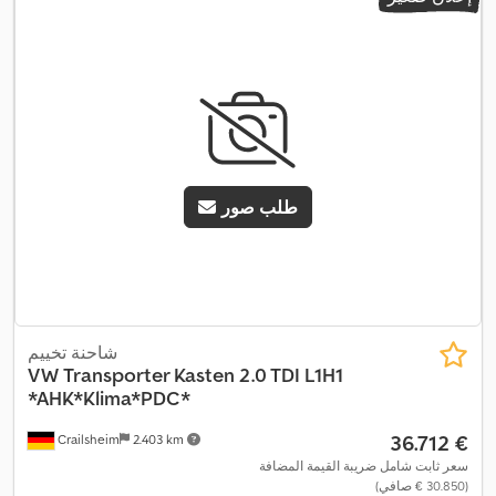
الركن, مدفأة المقعد, مرشح السخام, نظام التحكم في الجر, نظام منع
,
التشغيل, وسادة هوائية
طلب صور
شاحنة تخييم
VW
Transporter Kasten 2.0 TDI L1H1
*AHK*Klima*PDC*
‏36.712 €
Crailsheim
2.403 km
سعر ثابت شامل ضريبة القيمة المضافة
(‏30.850 € صافي)