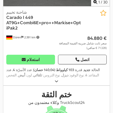
1
/
30
شاحنة تخييم
Carado
I 449
AT9G+Combi6E+pro++Markise+Opt
iPak2
‏84.880 €
Düren
2.391 km
سعر ثابت شامل ضريبة القيمة المضافة
(‏71.328 € صافي)
اتصل
استعلام
الحالة:
جديد
, قدرة:
103 كيلوواط (140,04 حصان)
, عدد الأسرّة:
4
, عدد
المقاعد:
4
, نوع الوقود:
ديزل
, نوع التروس:
تلقائي
, لون:
أبيض
, الفحص
, الوزن الإجمالي:
3.500 كجم
, وزن فارغ:
3.158
08/2029
القادم (TÜV):
كجم
, قاعدة العجلات:
4.040 مم
, وقود:
ديزل
, معدات:
برنامج الثبات
الإلكتروني (ESP), تكييف الهواء, قفل مركزي, كمبيوتر على متن المركبة,
ختم الثقة
مثبت السرعة, مطبخ على متن المركبة, نظام الفرامل المانعة للانغلاق
,
(ABS), نظام الملاحة, نظام منع التشغيل, وسادة هوائية
وكلاء معتمدون من TruckScout24