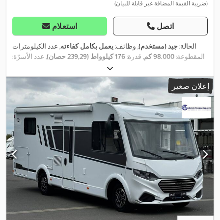
(ضريبة القيمة المضافة غير قابلة للبيان)
اتصل
استعلام
الحالة:
جيد (مستخدم)
, وظائف:
يعمل بكامل كفاءته
, عدد الكيلومترات
المقطوعة:
98.000 كم
, قدرة:
176 كيلوواط (239,29 حصان)
, عدد الأسرّة:
4
, عدد المقاعد:
5
, نوع الوقود:
ديزل
, نوع التروس:
تلقائي
, لون:
أحمر
,
,
Tgl 8
, طراز الهيكل:
Man
, مصنع الشاسيه:
التسجيل الأول:
04/2009
إعلان صغير
الطول الكلي:
900 مم
, الارتفاع الكلي:
360 مم
, الوزن الإجمالي:
8.800
كجم
, عدد الملاك السابقين:
1
, سنة الصنع:
2009
, عدد الحجرات:
2
, معدات:
أضواء الضباب, برنامج الثبات الإلكتروني (ESP), تكييف الهواء, حمام, دش,
مثبت السرعة, مدفأة المقعد, مركبة لغير المدخنين, مطبخ على متن
,
المركبة, مظلة, هوائي فضائي, وصلات المقطورة