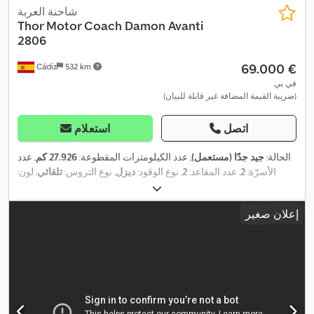
شاحنة العربة
Thor Motor Coach
Damon Avanti
2806
‏69.000 €
Cádiz
532 km
في بي
(ضريبة القيمة المضافة غير قابلة للبيان)
اتصل
استعلام
الحالة:
جيد جدًا (مستعمل)
, عدد الكيلومترات المقطوعة:
27.926 كم
, عدد
الأسرّة:
2
, عدد المقاعد:
2
, نوع الوقود:
ديزل
, نوع التروس:
تلقائي
, لون:
أسود
, التسجيل الأول:
11/2016
, الطول الكلي:
8.763 مم
, العرض الكلي:
, فئة الانبعاثات:
4x2
2.388 مم
, الارتفاع الكلي:
3.300 مم
, تكوين المحور:
إعلان صغير
يورو 5
, استهلاك الوقود (مجمع):
17 لتر/100 كم
, استهلاك الوقود (داخل
المدينة):
23 لتر/100 كم
, استهلاك الوقود (خارج المدينة):
17 لتر/100 كم
,
سعة خزان الوقود:
380 ل
, الوزن الإجمالي:
7.500 كجم
, وزن فارغ:
5.500
كجم
, الوزن التشغيلي:
6.000 كجم
, الوزن الأقصى للحمولة:
2.000 كجم
,
, معدات:
ترتيب
245/70R19.5
وضعية عجلة القيادة:
يسار
, مقاس الإطار:
المقاعد المتوسط, تسجيل السيارة, تكييف الهواء, توجيه معزز بالطاقة,
,
حمام, مطبخ على متن المركبة, مظلة