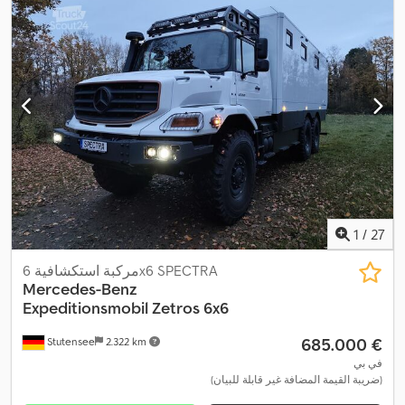
, فئة الانبعاثات:
يورو 6
,
6x6
الارتفاع الكلي:
3.990 مم
, تكوين المحور:
استهلاك الوقود (مجمع):
28 لتر/100 كم
, استهلاك الوقود (داخل المدينة):
30 لتر/100 كم
, استهلاك الوقود (خارج المدينة):
25 لتر/100 كم
, سعة
خزان الوقود:
630 ل
, الوزن الإجمالي:
26.000 كجم
, وزن فارغ:
20.000
كجم
, الوزن التشغيلي:
21.500 كجم
, الوزن الأقصى للحمولة:
26.000 كجم
,
وضعية عجلة القيادة:
يسار
, معدات:
أضواء الضباب, إطارات لجميع
الفصول, برنامج الثبات الإلكتروني (ESP), تكييف الهواء, توجيه معزز
بالطاقة, دفع رباعي, قفل التروس التفاضلية, قفل مركزي, كمبيوتر على
متن المركبة, مثبت السرعة, مرشح السخام, مركبة لغير المدخنين,
مصابيح أمامية إضافية, نظام التحكم في الجر, نظام الفرامل المانعة
للانغلاق (ABS), نظام الملاحة, نظام منع التشغيل, وصلات المقطورة,
,
ونش كابل
1
/
27
مركبة استكشافية 6x6 SPECTRA
Mercedes-Benz
Expeditionsmobil
Zetros 6x6
‏685.000 €
Stutensee
2.322 km
في بي
(ضريبة القيمة المضافة غير قابلة للبيان)