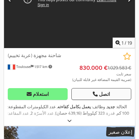
1
/
19
شاحنة مجهزة (عربة تخييم)
‏830.000 €
Toulouse
1.517 km
‏1.029.583 €
سعر ثابت
(ضريبة القيمة المضافة غير قابلة للبيان)
اتصل
استعلام
الحالة:
جديد
, وظائف:
يعمل بكامل كفاءته
, عدد الكيلومترات المقطوعة:
100 كم
, قدرة:
323 كيلوواط (439,16 حصان)
, عدد الأسرّة:
2
, عدد المقاعد:
4
, نوع الوقود:
ديزل
, نوع التروس:
تلقائي
, لون:
برونز
, التسجيل الأول:
, طراز
Renault
, مصنع الشاسيه:
11/2026
, الفحص القادم (TÜV):
11/2025
إعلان صغير
, الطول الكلي:
11.000 مم
, العرض الكلي:
2.550 مم
,
gamme K
الهيكل: