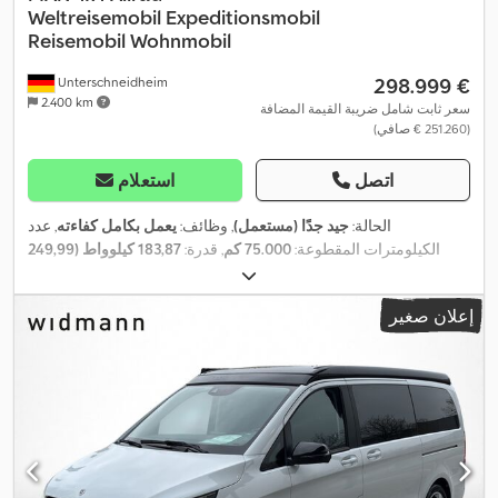
Weltreisemobil
Expeditionsmobil
Reisemobil Wohnmobil
‏298.999 €
Unterschneidheim
2.400 km
سعر ثابت شامل ضريبة القيمة المضافة
(‏251.260 € صافي)
اتصل
استعلام
الحالة:
جيد جدًا (مستعمل)
, وظائف:
يعمل بكامل كفاءته
, عدد
الكيلومترات المقطوعة:
75.000 كم
, قدرة:
183,87 كيلوواط (249,99
حصان)
, عدد الأسرّة:
2
, عدد المقاعد:
2
, نوع الوقود:
ديزل
, نوع التروس:
, الوزن الإجمالي:
4x4
ميكانيكي
, التسجيل الأول:
10/2009
, تكوين المحور:
إعلان صغير
12.000 كجم
, سنة الصنع:
2009
, معدات:
تكييف الهواء, توجيه معزز
بالطاقة, حمام, دش, دفع رباعي, سخان التدفئة أثناء التوقف, سرير
,
فردي, مطبخ على متن المركبة, نظام الفرامل المانعة للانغلاق (ABS)