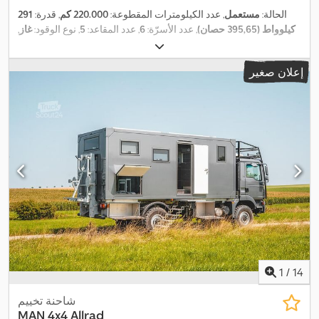
الحالة:
مستعمل
, عدد الكيلومترات المقطوعة:
220.000 كم
, قدرة:
291
كيلوواط (395,65 حصان)
, عدد الأسرّة:
6
, عدد المقاعد:
5
, نوع الوقود:
غاز
,
نوع التروس:
تلقائي
, لون:
أبيض
, التسجيل الأول:
10/2012
, الفحص القادم
, فئة الانبعاثات:
يورو 6
, استهلاك الوقود (مجمع):
14
08/2024
(TÜV):
إعلان صغير
لتر/100 كم
, استهلاك الوقود (داخل المدينة):
18 لتر/100 كم
, استهلاك
الوقود (خارج المدينة):
13 لتر/100 كم
, الوزن الإجمالي:
7.000 كجم
, وزن
فارغ:
5.500 كجم
, الوزن الأقصى للحمولة:
1.500 كجم
, سنة الصنع:
2012
,
352 غ/كم
, وقود:
, انبعاثات ثاني أكسيد الكربون (CO₂):
G
كفاءة الطاقة:
, معدات:
ترتيب المقاعد المتوسط, تسجيل
غاز بترول مسال (LPG)
الشاحنة, تكييف الهواء, توجيه معزز بالطاقة, حساسات الركن, حمام, دفع
رباعي, سخان التدفئة أثناء التوقف, سرير فردي, قفل مركزي, كمبيوتر
على متن المركبة, مدفأة المقعد, مطبخ على متن المركبة, مظلة, نظام
الفرامل المانعة للانغلاق (ABS), نظام الملاحة, وسادة هوائية, وصلات
,
المقطورة
1
/
14
شاحنة تخييم
MAN 4x4 Allrad