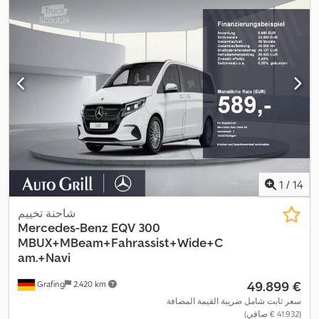
,
المقطورة
1
/
14
شاحنة تخييم
Mercedes-Benz
EQV 300
MBUX+MBeam+Fahrassist+Wide+C
am.+Navi
‏49.899 €
Grafing
2.420 km
سعر ثابت شامل ضريبة القيمة المضافة
(‏41.932 € صافي)