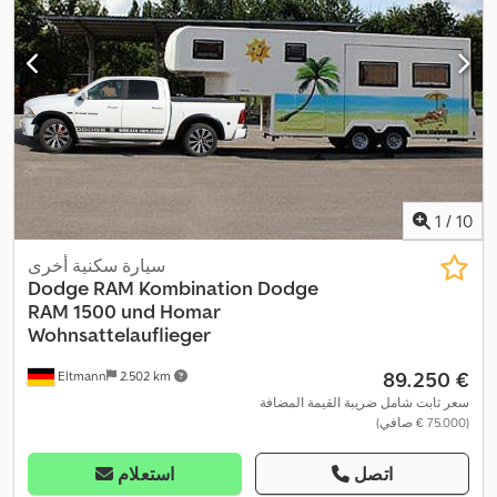
, سنة الصنع:
305/45 R 22
الأقصى للحمولة:
500 كجم
, مقاس الإطار:
, انبعاثات ثاني أكسيد
G
, كفاءة الطاقة:
10 h
2012
, ساعات التشغيل:
, معدات:
أسرة
غاز بترول مسال (LPG)
352 غ/كم
, وقود:
الكربون (CO₂):
فردية, أضواء الضباب, إطارات لجميع الفصول, ترتيب المقاعد المتوسط,
تسجيل الشاحنة, تكييف الهواء, توجيه معزز بالطاقة, حمام, دفع رباعي,
سخان التدفئة أثناء التوقف, قفل التروس التفاضلية, قفل مركزي,
كمبيوتر على متن المركبة, مثبت السرعة, مدفأة المقعد, مطبخ على متن
المركبة, مظلة, نظام الفرامل المانعة للانغلاق (ABS), نظام الملاحة,
,
هوائي فضائي, وسادة هوائية, وصلات المقطورة
1
/
10
سيارة سكنية أخرى
Dodge RAM
Kombination Dodge
RAM 1500 und Homar
Wohnsattelauflieger
‏89.250 €
Eltmann
2.502 km
سعر ثابت شامل ضريبة القيمة المضافة
(‏75.000 € صافي)
اتصل
استعلام