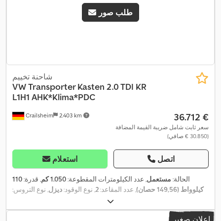
طلب صور
شاحنة تخييم
VW
Transporter Kasten 2.0 TDI KR
L1H1 AHK*Klima*PDC
‏36.712 €
Crailsheim
2.403 km
سعر ثابت شامل ضريبة القيمة المضافة
(‏30.850 € صافي)
اتصل
استعلام
الحالة:
مستعمل
, عدد الكيلومترات المقطوعة:
1.050 كم
, قدرة:
110
كيلوواط (149,56 حصان)
, عدد المقاعد:
2
, نوع الوقود:
ديزل
, نوع التروس:
ميكانيكي
, التسجيل الأول:
06/2026
, العرض الكلي:
2.147 مم
, الارتفاع
الكلي:
1.984 مم
, تكوين المحور:
محورين
, الوزن الإجمالي:
2.800 كجم
,
إعلان صغير
تعليق:
فولاذ
, وقود:
ديزل
, معدات:
باب منزلق, تكييف الهواء, حساسات