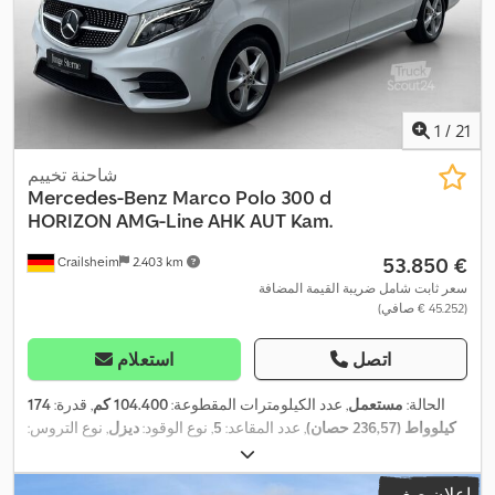
1
/
21
شاحنة تخييم
Mercedes-Benz
Marco Polo 300 d
HORIZON AMG-Line AHK AUT Kam.
‏53.850 €
Crailsheim
2.403 km
سعر ثابت شامل ضريبة القيمة المضافة
(‏45.252 € صافي)
اتصل
استعلام
الحالة:
مستعمل
, عدد الكيلومترات المقطوعة:
104.400 كم
, قدرة:
174
كيلوواط (236,57 حصان)
, عدد المقاعد:
5
, نوع الوقود:
ديزل
, نوع التروس:
تلقائي
, لون:
أبيض
, التسجيل الأول:
12/2021
, فئة الانبعاثات:
يورو 6
, الوزن
, وقود:
ديزل
, معدات:
B
, كفاءة الطاقة:
الإجمالي:
3.100 كجم
, تعليق:
فولاذ
إعلان صغير