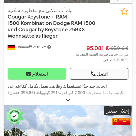
بيك أب سكني مع مقطورة سكنية
Cougar Keystone + RAM
1500
Kombination Dodge RAM 1500
und Cougar by Keystone 25RKS
Wohnsattelauflieger
‏95.081 €
Eltmann
2.501 km
‏105.910 €
في بي شامل ضريبة القيمة المضافة
(‏79.900 € صافي)
اتصل
استعلام
الحالة:
جيد جدًا (مستعمل)
, وظائف:
يعمل بكامل كفاءته
, عدد
الكيلومترات المقطوعة:
7.000 كم
, قدرة:
291 كيلوواط (395,65 حصان)
,
عدد الأسرّة:
6
, عدد المقاعد:
5
, نوع الوقود:
بنزين
, نوع التروس:
تلقائي
, لون:
, الطول
02/2024
, الفحص القادم (TÜV):
بيج
, التسجيل الأول:
02/2018
إعلان صغير
الكلي:
8.280 مم
, العرض الكلي:
2.440 مم
, الارتفاع الكلي:
3.630 مم
, فئة
الانبعاثات:
يورو 6
, استهلاك الوقود (مجمع):
14 لتر/100 كم
, استهلاك الوقود
(داخل المدينة):
18 لتر/100 كم
, استهلاك الوقود (خارج المدينة):
13
لتر/100 كم
, الوزن الإجمالي:
3.500 كجم
, وزن فارغ:
3.000 كجم
, الوزن