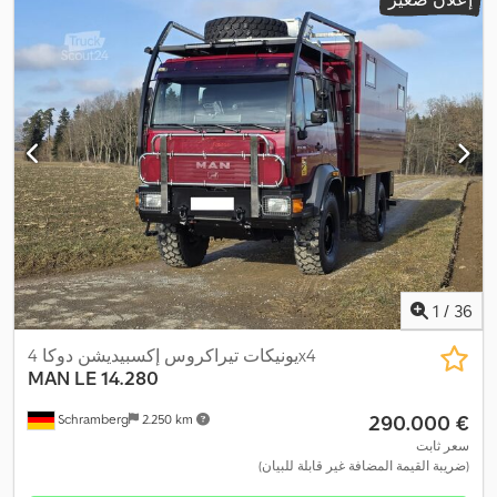
باب منزلق, تكييف الهواء, توجيه معزز بالطاقة, حساسات الركن, قفل
مركزي, كمبيوتر على متن المركبة, مثبت السرعة, مدفأة المقعد, مرشح
السخام, مظلة, نظام الفرامل المانعة للانغلاق (ABS), نظام الملاحة,
,
نظام منع التشغيل, وسادة هوائية
1
/
36
يونيكات تيراكروس إكسبيديشن دوكا 4x4
MAN
LE 14.280
‏290.000 €
Schramberg
2.250 km
سعر ثابت
(ضريبة القيمة المضافة غير قابلة للبيان)