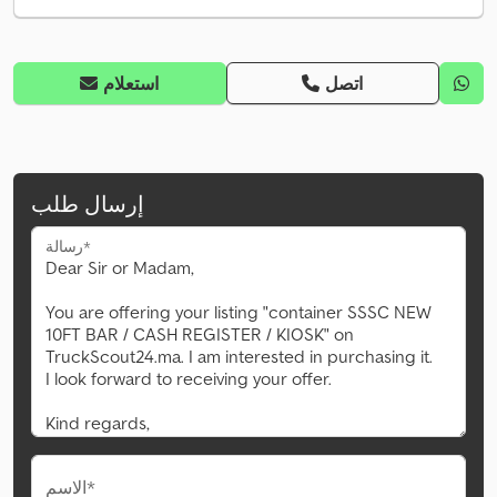
اتصل
استعلام
إرسال طلب
رسالة*
الاسم*