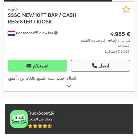
حاوية
SSSC
NEW 10FT BAR / CASH
REGISTER / KIOSK
‏4.985 €
Roosendaal
2.394 km
في بي بالإضافة إلى ضريبة القيمة
المضافة
(‏6.032 € إجمالي)
اتصل
استعلام
,
الحالة:
جديد
, سنة الصنع:
2025
, لون:
أسود
TruckScout24
مجانا في المتجر