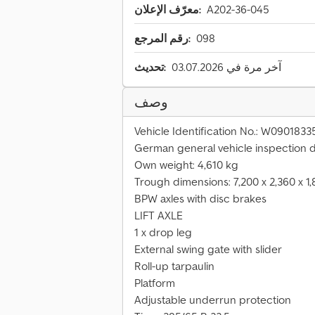
A202-36-045
معرّف الإعلان:
098
رقم المرجع:
آخر مرة في 03.07.2026
تحديث:
وصف
Vehicle Identification No.: W09018
German general vehicle inspection 
Own weight: 4,610 kg
Trough dimensions: 7,200 x 2,360 x 1
BPW axles with disc brakes
LIFT AXLE
1 x drop leg
External swing gate with slider
Roll-up tarpaulin
Platform
Adjustable underrun protection