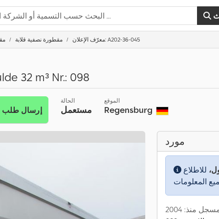
ث
معرّف الإعلان: A202-36-045
مقطورة نصفية قلابة
مق
de 32 m³ Nr.: 098
الموقع
الحالة
Regensburg
مستعمل
إرسال طلب
مورد
ول،
للاطلاع
سجل منذ: 2004