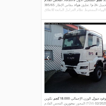
جم
, التسجيل الأول:
10/2019
حميل:
24 م³
, تعليق:
هواء
, مقاس الإطار:
لوقود:
ديزل
, الوزن الإجمالي:
18.000 كجم
, تكوين
02/202
, الفحص القادم (TÜV):
المحور:
محورين