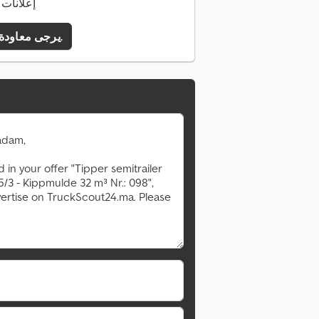
633 إعلانا
يرجى معاودة الاتصال بي.