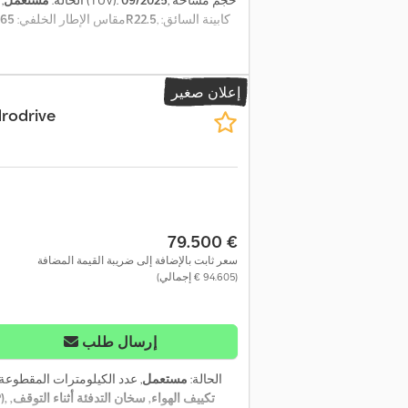
, حجم مساحة
09/2025
, الفحص القادم (TÜV):
الحالة:
مستعمل
,
, كابينة السائق:
385/65R22.5
, مقاس الإطار الخلفي:
إعلان صغير
drodrive
‏79.500 €
سعر ثابت بالإضافة إلى ضريبة القيمة المضافة
(‏94.605 € إجمالي)
إرسال طلب
الحالة:
مستعمل
, عدد الكيلومترات المقطوعة