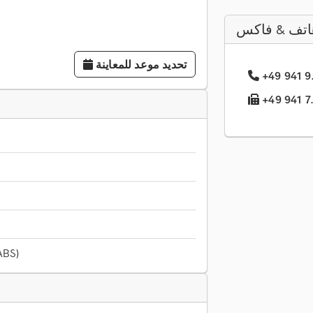
اتف & فاكس
تحديد موعد للمعاينة
نظام الفرامل المانعة للا