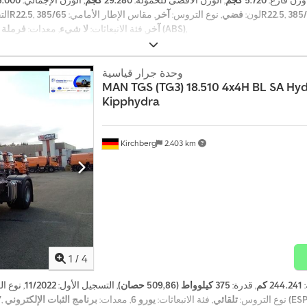
 وزن فارغ:
5.720 كجم
, الوزن الأقصى للحمولة:
29.280 كجم
, الوزن الإجمالي:
35.000 ك
385/65R22.5
, لون:
فضي
, نوع التروس:
آخر
, مقاس الإطار الأمامي:
385/65R22.5
الت
,
فرملة الهواء المضغوط, نظام الفرامل المانعة للانغلاق (ABS)
آخر
, فئة الانبعاثات:
لا شيء
, معدات:
وحدة جرار قياسية
MAN
TGS (TG3) 18.510 4x4H BL SA Hy
Kipphydra
Kirchberg
2.403 km
1
/
4
:
244.241 كم
, قدرة:
375 كيلوواط (509,86 حصان)
, التسجيل الأول:
11/2022
, نوع ا
, نوع التروس:
تلقائي
, فئة الانبعاثات:
يورو 6
, معدات:
برنامج الثبات الإلكتروني (ESP), تكييف الهواء, سخان التدفئة أثناء التوقف,
7