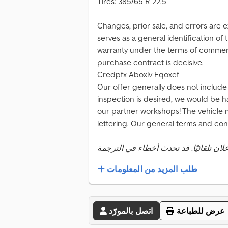
Tires: 385/65 R 22.5
Changes, prior sale, and errors are e
serves as a general identification of
warranty under the terms of commerci
purchase contract is decisive.
Credpfx Aboxlv Eqoxef
Our offer generally does not include
inspection is desired, we would be h
our partner workshops! The vehicle 
lettering. Our general terms and con
طلب المزيد من المعلومات
عرض للطباعة
اتصل بالمورّد