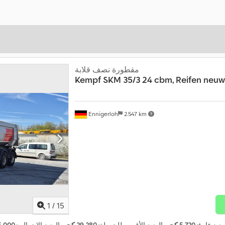
مقطورة نصف قلابة
Kempf
SKM 35/3 24 cbm, Reifen neuw
Ennigerloh
2.547 km
1
/
15