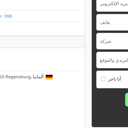
.: 098
هاتف
شركة
لبريدي والموقع
Budapester Str. 13 c, 93055 Regensburg, ألمانيا
أنا تاجر