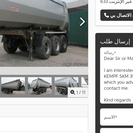
ت عبر الإنترنت
إرسال طلب
رسالة*
1
/
11
الاسم*