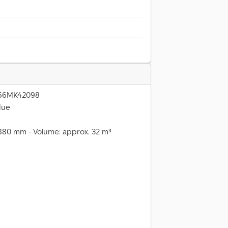
3356MK42098
due
,880 mm - Volume: approx. 32 m³