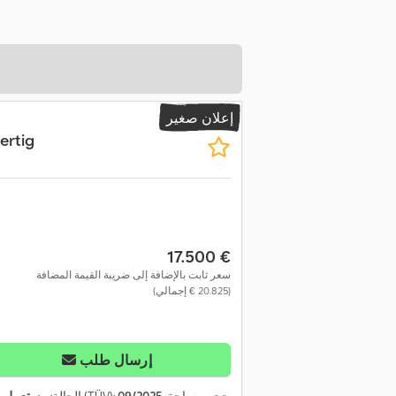
إعلان صغير
ertig
‏17.500 €
سعر ثابت بالإضافة إلى ضريبة القيمة المضافة
(‏20.825 € إجمالي)
إرسال طلب