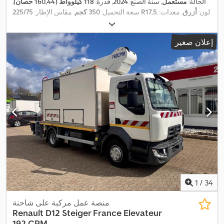
الحالة:
مستعمل
, سنة الصنع:
2024
, قدرة:
118 كيلوواط (160,44 حصان)
,
, لون:
أزرق
, معدات:
225/75 R17,5
سعة التحميل:
350 كجم
, مقاس الإطار:
,
نظام الفرامل المانعة للانغلاق (ABS)
إعلان صغير
1
/
34
منصة عمل مركبة على شاحنة
Renault
D12 Steiger France Elevateur
192 CPM