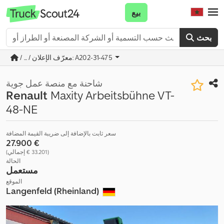
بيع
بحث
/ ... / معرّف الإعلان: A202-31-475
شاحنة مع منصة عمل جوية
Renault
Maxity Arbeitsbühne VT-
48-NE
سعر ثابت بالإضافة إلى ضريبة القيمة المضافة
‏27.900 €
(‏33.201 € إجمالي)
الحالة
مستعمل
الموقع
Langenfeld (Rheinland)