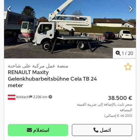
1
/
20
منصة عمل مركبة على شاحنة
RENAULT
Maxity
Gelenkhubarbeitsbühne Cela TB 24
meter
‏38.500 €
Koblach
2.236 km
سعر ثابت بالإضافة إلى ضريبة القيمة
المضافة
(‏46.200 € إجمالي)
اتصل
استعلام