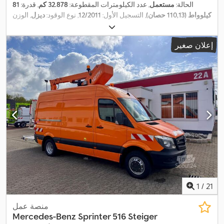
الحالة:
مستعمل
, عدد الكيلومترات المقطوعة:
32.878 كم
, قدرة:
81
كيلوواط (110,13 حصان)
, التسجيل الأول:
12/2011
, نوع الوقود:
ديزل
, الوزن
الإجمالي:
3.500 كجم
, لون:
أبيض
, نوع التروس:
ميكانيكي
, عدد المقاعد:
3
,
سنة الصنع:
2011
, معدات:
قفل مركزي, مرشح السخام, نظام الفرامل
إعلان صغير
,
المانعة للانغلاق (ABS)
1
/
21
منصة عمل
Mercedes-Benz
Sprinter 516 Steiger