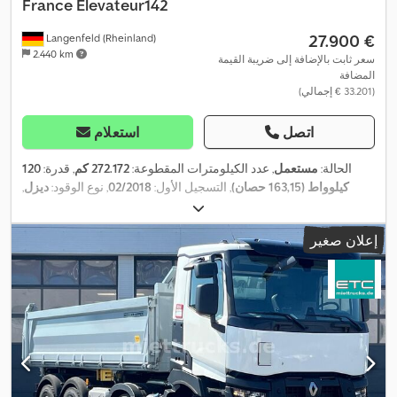
France Elevateur142
‏27.900 €
Langenfeld (Rheinland)
2.440 km
سعر ثابت بالإضافة إلى ضريبة القيمة
المضافة
(‏33.201 € إجمالي)
اتصل
استعلام
الحالة:
مستعمل
, عدد الكيلومترات المقطوعة:
272.172 كم
, قدرة:
120
كيلوواط (163,15 حصان)
, التسجيل الأول:
02/2018
, نوع الوقود:
ديزل
,
قاعدة العجلات:
3.665 مم
, وقود:
ديزل
, لون:
برتقالي
, نوع التروس:
ميكانيكي
, فئة الانبعاثات:
يورو 6
, معدات:
تكييف الهواء, سخان التدفئة
إعلان صغير
,
أثناء التوقف, كمبيوتر على متن المركبة