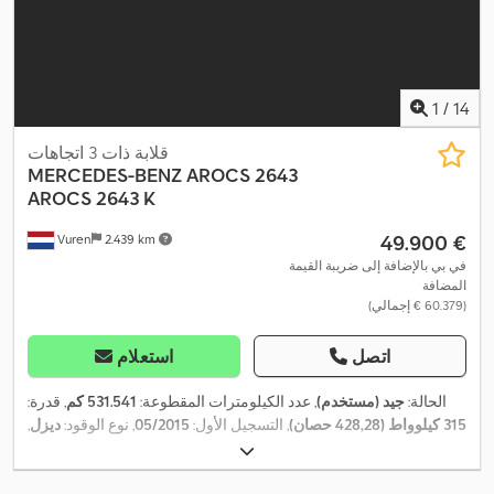
1
/
14
قلابة ذات 3 اتجاهات
MERCEDES-BENZ
AROCS 2643
AROCS 2643 K
‏49.900 €
Vuren
2.439 km
في بي بالإضافة إلى ضريبة القيمة
المضافة
(‏60.379 € إجمالي)
اتصل
استعلام
الحالة:
جيد (مستخدم)
, عدد الكيلومترات المقطوعة:
531.541 كم
, قدرة:
315 كيلوواط (428,28 حصان)
, التسجيل الأول:
05/2015
, نوع الوقود:
ديزل
,
, قاعدة العجلات:
3.300
6x4
, تكوين المحور:
000/13R22,5
مقاس الإطار:
مم
, وقود:
ديزل
, لون:
أصفر
, كابينة السائق:
كابينة نهارية
, نوع التروس:
تلقائي
, عدد التروس:
12
, فئة الانبعاثات:
يورو 6
, تعليق:
فولاذ
, الطول الكلي: