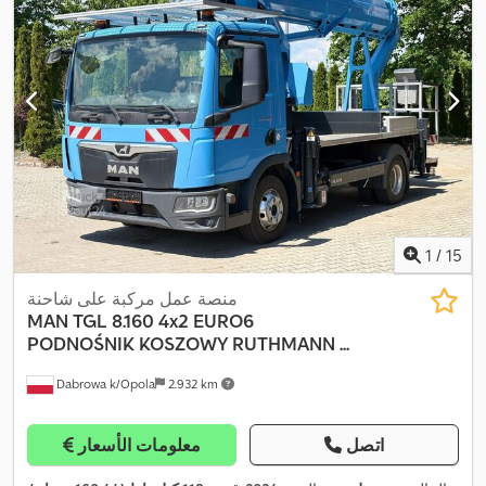
1
/
15
منصة عمل مركبة على شاحنة
MAN
TGL 8.160 4x2 EURO6
PODNOŚNIK KOSZOWY RUTHMANN ...
Dabrowa k/Opola
2.932 km
اتصل
معلومات الأسعار