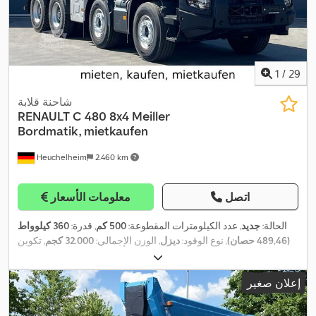
1
/
29
شاحنة قلابة
RENAULT
C 480 8x4 Meiller
Bordmatik, mietkaufen
Heuchelheim
2.460 km
اتصل
معلومات الأسعار
الحالة:
جديد
, عدد الكيلومترات المقطوعة:
500 كم
, قدرة:
360 كيلوواط
(489,46 حصان)
, نوع الوقود:
ديزل
, الوزن الإجمالي:
32.000 كجم
, تكوين
المحور:
٣ محاور
, لون:
أبيض
, نوع التروس:
تلقائي
, فئة الانبعاثات:
يورو 6
,
حجم مساحة التحميل:
14 م³
, طول مساحة التحميل:
5.800 مم
, عرض
إعلان صغير
مساحة التحميل:
2.380 مم
, ارتفاع مساحة التحميل:
1.000 مم
, سنة الصنع:
2024
, معدات:
برنامج الثبات الإلكتروني (ESP), تكييف الهواء, نظام
,
الفرامل المانعة للانغلاق (ABS)