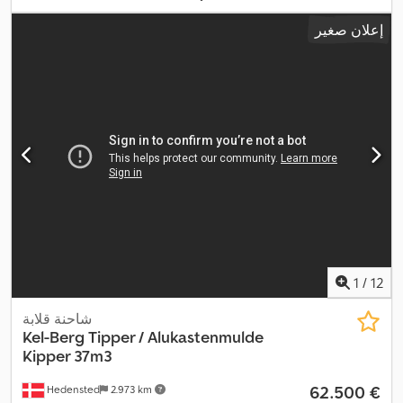
إعلان صغير
1
/
12
شاحنة قلابة
Kel-Berg
Tipper / Alukastenmulde
Kipper 37m3
‏62.500 €
Hedensted
2.973 km