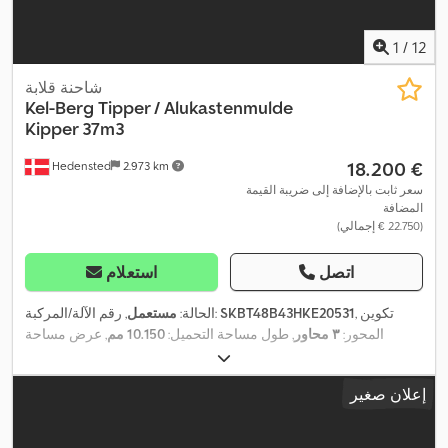
1
/
12
شاحنة قلابة
Kel-Berg
Tipper / Alukastenmulde
Kipper 37m3
‏18.200 €
Hedensted
2.973 km
سعر ثابت بالإضافة إلى ضريبة القيمة
المضافة
(‏22.750 € إجمالي)
اتصل
استعلام
, تكوين
SKBT48B43HKE20531
, رقم الآلة/المركبة:
الحالة:
مستعمل
المحور:
٣ محاور
, طول مساحة التحميل:
10.150 مم
, عرض مساحة
,
التحميل:
2.440 مم
, ارتفاع مساحة التحميل:
1.500 مم
, سنة الصنع:
2017
إعلان صغير