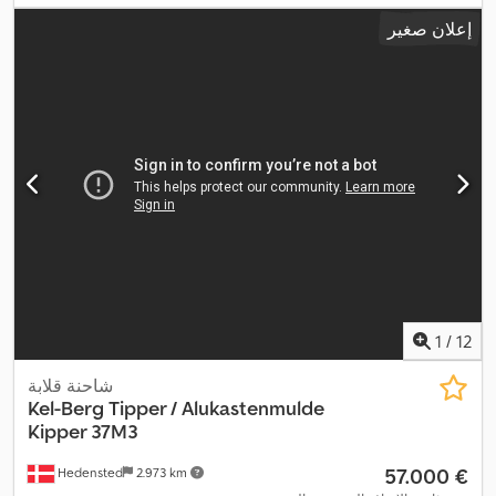
إعلان صغير
1
/
12
شاحنة قلابة
Kel-Berg
Tipper / Alukastenmulde
Kipper 37M3
‏57.000 €
Hedensted
2.973 km