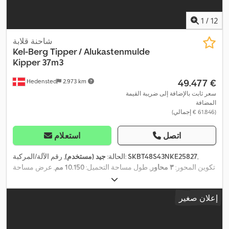
1
/
12
شاحنة قلابة
Kel-Berg
Tipper / Alukastenmulde
Kipper 37m3
‏49.477 €
Hedensted
2.973 km
سعر ثابت بالإضافة إلى ضريبة القيمة
المضافة
(‏61.846 € إجمالي)
اتصل
استعلام
,
SKBT48S43NKE25827
, رقم الآلة/المركبة:
الحالة:
جيد (مستخدم)
تكوين المحور:
٣ محاور
, طول مساحة التحميل:
10.150 مم
, عرض مساحة
,
التحميل:
2.440 مم
, ارتفاع مساحة التحميل:
1.500 مم
, سنة الصنع:
2022
إعلان صغير