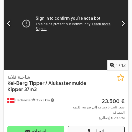
1
/
12
شاحنة قلابة
Kel-Berg
Tipper / Alukastenmulde
Kipper 37m3
‏23.500 €
Hedensted
2.973 km
سعر ثابت بالإضافة إلى ضريبة القيمة
المضافة
(‏29.375 € إجمالي)
اتصل
استعلام