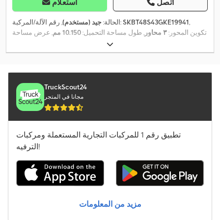
اتصل
استعلام
,
SKBT48S43GKE19941
, رقم الآلة/المركبة:
الحالة:
جيد (مستخدم)
تكوين المحور:
٣ محاور
, طول مساحة التحميل:
10.150 مم
, عرض مساحة
,
التحميل:
2.440 مم
, ارتفاع مساحة التحميل:
1.500 مم
, سنة الصنع:
2016
TruckScout24
مجانا في المتجر
تطبيق رقم 1 للمركبات التجارية المستعملة ومركبات
الترفيه!
مزيد من المعلومات