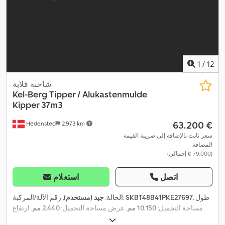
1
/
12
شاحنة قلابة
Kel-Berg
Tipper / Alukastenmulde
Kipper 37m3
‏63.200 €
Hedensted
2.973 km
سعر ثابت بالإضافة إلى ضريبة القيمة
المضافة
(‏79.000 € إجمالي)
اتصل
استعلام
, طول
SKBT48B41PKE27697
, رقم الآلة/المركبة:
الحالة:
جيد (مستخدم)
مساحة التحميل:
10.150 مم
, عرض مساحة التحميل:
2.440 مم
, ارتفاع
,
مساحة التحميل:
1.500 مم
, سنة الصنع:
2024