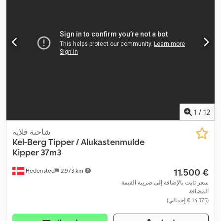
1
/
12
شاحنة قلابة
Kel-Berg
Tipper / Alukastenmulde
Kipper 37m3
‏11.500 €
Hedensted
2.973 km
سعر ثابت بالإضافة إلى ضريبة القيمة
المضافة
(‏14.375 € إجمالي)