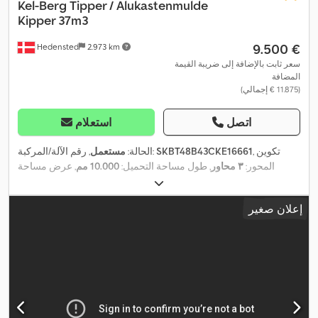
Kel-Berg
Tipper / Alukastenmulde
Kipper 37m3
‏9.500 €
Hedensted
2.973 km
سعر ثابت بالإضافة إلى ضريبة القيمة
المضافة
(‏11.875 € إجمالي)
اتصل
استعلام
, تكوين
SKBT48B43CKE16661
, رقم الآلة/المركبة:
الحالة:
مستعمل
المحور:
٣ محاور
, طول مساحة التحميل:
10.000 مم
, عرض مساحة
,
التحميل:
2.430 مم
, ارتفاع مساحة التحميل:
1.500 مم
, سنة الصنع:
2012
إعلان صغير