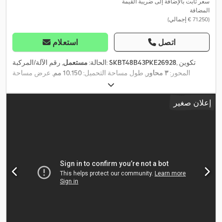
سعر ثابت بالإضافة إلى ضريبة القيمة
المضافة
(‏71.250 € إجمالي)
اتصل
استعلام
, تكوين
SKBT48B43PKE26928
, رقم الآلة/المركبة:
الحالة:
مستعمل
المحور:
٣ محاور
, طول مساحة التحميل:
10.150 مم
, عرض مساحة
,
التحميل:
2.440 مم
, ارتفاع مساحة التحميل:
1.500 مم
, سنة الصنع:
2023
إعلان صغير