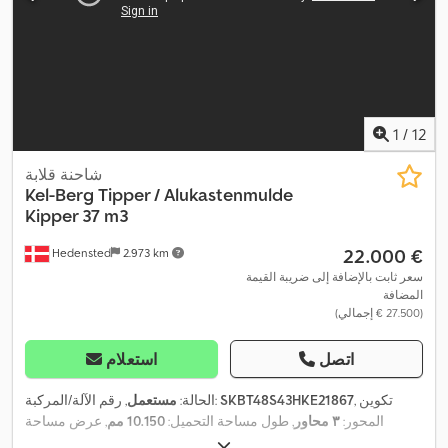
1
/
12
شاحنة قلابة
Kel-Berg
Tipper / Alukastenmulde
Kipper 37 m3
‏22.000 €
Hedensted
2.973 km
سعر ثابت بالإضافة إلى ضريبة القيمة
المضافة
(‏27.500 € إجمالي)
اتصل
استعلام
, تكوين
SKBT48S43HKE21867
, رقم الآلة/المركبة:
الحالة:
مستعمل
المحور:
٣ محاور
, طول مساحة التحميل:
10.150 مم
, عرض مساحة
,
التحميل:
2.440 مم
, ارتفاع مساحة التحميل:
1.500 مم
, سنة الصنع:
2018