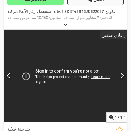
, تكوين
SKBT48B43JKE22087
, رقم الآلة/المركبة:
الحالة:
مستعمل
المحور:
٣ محاور
, طول مساحة التحميل:
10.150 مم
, عرض مساحة
,
التحميل:
2.440 مم
, ارتفاع مساحة التحميل:
1.500 مم
, سنة الصنع:
2018
إعلان صغير
1
/
12
شاحنة قلابة