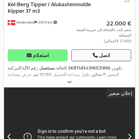
Kel-Berg
Tipper / Alukastenmulde
Kipper 37 m3
‏22.000 €
Hedensted
2.973 km
سعر ثابت بالإضافة إلى ضريبة القيمة
المضافة
(‏27.500 € إجمالي)
اتصل
استعلام
, تكوين
SKBT48S43HKE21866
, رقم الآلة/المركبة:
الحالة:
مستعمل
المحور:
٣ محاور
, طول مساحة التحميل:
10.150 مم
, عرض مساحة
,
التحميل:
2.440 مم
, ارتفاع مساحة التحميل:
1.500 مم
, سنة الصنع:
2018
إعلان صغير