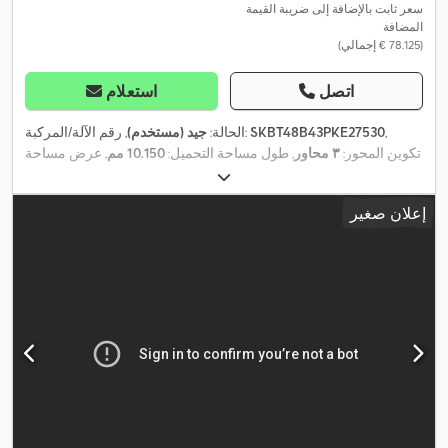
سعر ثابت بالإضافة إلى ضريبة القيمة
المضافة
(‏78.125 € إجمالي)
اتصل
استعلام
,
SKBT48B43PKE27530
, رقم الآلة/المركبة:
الحالة:
جيد (مستخدم)
تكوين المحور:
٣ محاور
, طول مساحة التحميل:
10.150 مم
, عرض مساحة
,
التحميل:
2.440 مم
, ارتفاع مساحة التحميل:
1.500 مم
, سنة الصنع:
2024
إعلان صغير