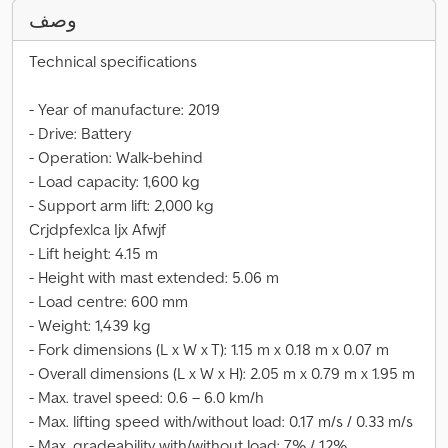
وصف
Technical specifications
- Year of manufacture: 2019
- Drive: Battery
- Operation: Walk-behind
- Load capacity: 1,600 kg
- Support arm lift: 2,000 kg
Crjdpfexlca Ijx Afwjf
- Lift height: 4.15 m
- Height with mast extended: 5.06 m
- Load centre: 600 mm
- Weight: 1,439 kg
- Fork dimensions (L x W x T): 1.15 m x 0.18 m x 0.07 m
- Overall dimensions (L x W x H): 2.05 m x 0.79 m x 1.95 m
- Max. travel speed: 0.6 – 6.0 km/h
- Max. lifting speed with/without load: 0.17 m/s / 0.33 m/s
- Max. gradeability with/without load: 7% / 12%