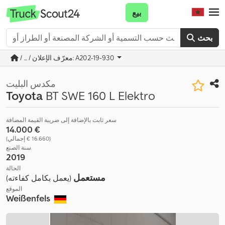
بيع
بحث
/ ... / معرّف الإعلان: A202-19-930
مكدس البليت
Toyota
BT SWE 160 L Elektro
سعر ثابت بالإضافة إلى ضريبة القيمة المضافة
‏14.000 €
(‏16.660 € إجمالي)
سنة الصنع
2019
الحالة
مستعمل
(يعمل بكامل كفاءته)
الموقع
Weißenfels