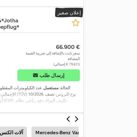
إعلان صغير
4*Jotha
epflug*
‏66.900 €
سعر ثابت بالإضافة إلى ضريبة القيمة
المضافة
(‏79.611 € إجمالي)
إرسال طلب
الحالة:
مستعمل
, عدد الكيلومترات المقطو
, نوع التروس:
نصف
10/2026
, الفحص القادم (TÜV):
الإجمالي:
أو
Fuso Canter
Mercedes-Benz Vario
آلات الكنس