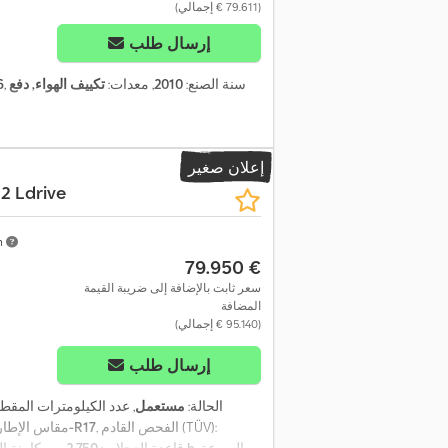
(‏79.611 € إجمالي)
إرسال طلب
, سنة الصنع:
2010
, معدات:
تكييف الهواء, دفع
6
إعلان صغير
22 Ldrive
m
‏79.950 €
سعر ثابت بالإضافة إلى ضريبة القيمة
المضافة
(‏95.140 € إجمالي)
إرسال طلب
الحالة:
مستعمل
, عدد الكيلومترات المقط
, الفحص القادم (TÜV):
440-50-R17
, مقاس الإطار
, السرعة
2.250 h
, قاعدة العجلات:
2.750 مم
, كابينة 