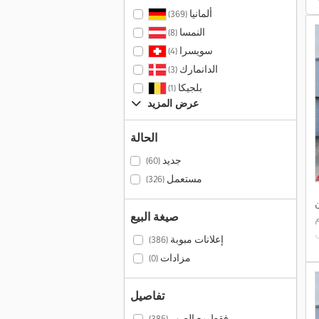
ألمانيا
(369)
النمسا
(8)
سويسرا
(4)
الدانمارك
(3)
بلجيكا
(1)
عرض المزيد
الحالة
جديد
(60)
مستعمل
(326)
ن
صيغة البيع
ام
إعلانات مبوبة
(386)
مزادات
(0)
تفاصيل
فقط مع الصور
(385)