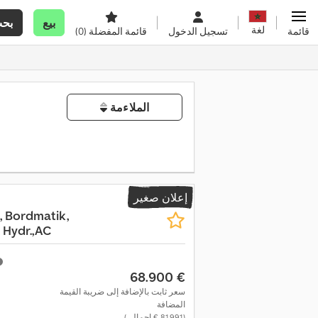
بيع
بح
لغة
قائمة
تسجيل الدخول
قائمة المفضلة
(0)
الملاءمة
إعلان صغير
, Bordmatik,
 Hydr.,AC
‏68.900 €
سعر ثابت بالإضافة إلى ضريبة القيمة
المضافة
(‏81.991 € إجمالي)