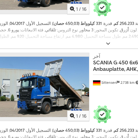
1
/
16
ة:
256.233 كم
, قدرة:
331 كيلوواط (450,03 حصان)
, التسجيل الأول:
04/2017
, الوز
 لون:
أزرق
, تكوين المحور:
3 محاور
, نوع التروس:
تلقائي
, فئة الانبعاثات:
يورو 6
, حجم
2.49 مم
, طول مساحة التحميل:
4.980 مم
, ارتفاع مساحة التحميل:
920 مم
, الطو
, الارتفاع الكلي:
3.450 مم
, معدات:
تكييف الهواء, دفع رباعي, نظام الفرامل المانع
,
للانغلاق (ABS), نظام الملاحة
آخر
SCANIA
G 450 6x6
Anbauplatte, AHK,
Sittensen
2.738 km
ا
ل
ب
1
/
16
ي
ع
ل
ة:
256.233 كم
, قدرة:
331 كيلوواط (450,03 حصان)
, التسجيل الأول:
04/2017
, الوز
أ
 لون:
أزرق
, تكوين المحور:
3 محاور
, نوع التروس:
تلقائي
, فئة الانبعاثات:
يورو 6
, حجم