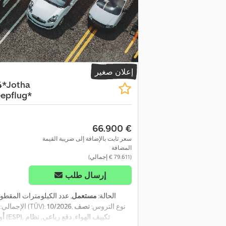
إعلان صغير
4*Jotha
epflug*
‏66.900 €
سعر ثابت بالإضافة إلى ضريبة القيمة
المضافة
(‏79.611 € إجمالي)
إرسال طلب
الحالة:
مستعمل
, عدد الكيلومترات المقطو
, نوع التروس:
نصف
10/2026
, الفحص القادم (TÜV):
الإجمالي:
أو