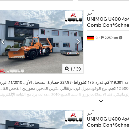
آخر
UNIMOG
U400 4x
CombiCon*Schne
Kehl
2.250 km
1
/
39
عة:
119.391 كم
, قدرة:
175 كيلوواط (237,93 حصان)
, التسجيل الأول:
11/2010
, الوز
12.500 كجم
, نوع الوقود:
ديزل
, لون:
برتقالي
, تكوين المحور:
محورين
توماتيكي
, فئة الانبعاثات:
يورو 5
, سنة الصنع:
2010
, معدات:
برنامج الثبات الإلكتروني (ESP), تكييف الهواء, دفع رباعي, نظ
,
الفرامل المانعة للانغلاق (ABS)
آخر
UNIMOG
U400 4x
CombiCon*Schne