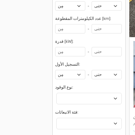
-
عدد الكيلومترات المقطوعة [km]:
-
قدرة [kW]:
-
التسجيل الأول:
-
نوع الوقود:
فئة الانبعاثات:
ن
ام