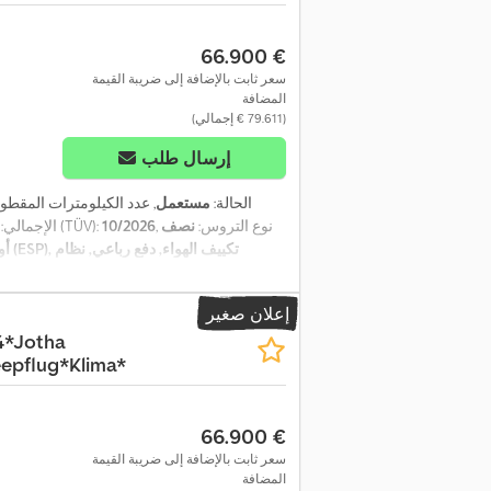
‏66.900 €
سعر ثابت بالإضافة إلى ضريبة القيمة
المضافة
(‏79.611 € إجمالي)
إرسال طلب
الحالة:
مستعمل
, عدد الكيلومترات المقطو
, نوع التروس:
نصف
10/2026
, الفحص القادم (TÜV):
الإجمالي:
أو
إعلان صغير
4*Jotha
pflug*Klima*
‏66.900 €
سعر ثابت بالإضافة إلى ضريبة القيمة
المضافة