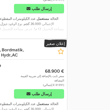
إرسال طلب
الحالة:
مستعمل
, عدد الكيلومترات المقطوع
الإجمالي:
26.000 كجم
, نوع الوقود:
ديزل
,
مساحة التحميل:
12 م³
, عرض مساحة التحميل:
0
الكلي:
8.100 مم
, العرض الكلي:
2.550 مم
إعلان صغير
, Bordmatik,
 Hydr.,AC
‏68.900 €
سعر ثابت بالإضافة إلى ضريبة القيمة
المضافة
(‏81.991 € إجمالي)
إرسال طلب
الحالة:
مستعمل
, عدد الكيلومترات المقطوع
الإجمالي:
26.000 كجم
, نوع الوقود:
ديزل
,