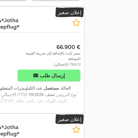
إعلان صغير
4*Jotha
epflug*
‏66.900 €
سعر ثابت بالإضافة إلى ضريبة القيمة
المضافة
(‏79.611 € إجمالي)
إرسال طلب
الحالة:
مستعمل
, عدد الكيلومترات المقطو
, نوع التروس:
نصف
10/2026
, الفحص القادم (TÜV):
الإجمالي:
أو
إعلان صغير
4*Jotha
epflug*