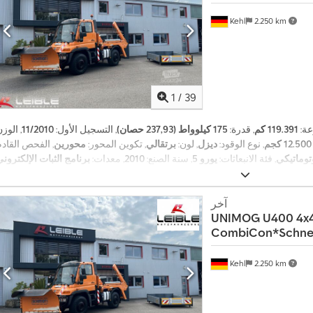
Kehl
2.250 km
1
/
39
عة:
119.391 كم
, قدرة:
175 كيلوواط (237,93 حصان)
, التسجيل الأول:
11/2010
, الوز
12.500 كجم
, نوع الوقود:
ديزل
, لون:
برتقالي
, تكوين المحور:
محورين
توماتيكي
, فئة الانبعاثات:
يورو 5
, سنة الصنع:
2010
, معدات:
برنامج الثبات الإلكتروني (ESP), تكييف الهواء, دفع رباعي, نظ
,
الفرامل المانعة للانغلاق (ABS)
آخر
UNIMOG
U400 4x
CombiCon*Schnee
Kehl
2.250 km