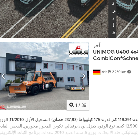
ت
ر
ب
ا
ق
ة
آخر
ا
UNIMOG
U400 4x
ل
CombiCon*Schne
ت
ا
Kehl
2.250 km
ج
ر
إ
1
/
39
ن
ش
عة:
119.391 كم
, قدرة:
175 كيلوواط (237,93 حصان)
, التسجيل الأول:
11/2010
, الوز
ا
12.500 كجم
, نوع الوقود:
ديزل
, لون:
برتقالي
, تكوين المحور:
محورين
ء
توماتيكي
, فئة الانبعاثات:
يورو 5
, سنة الصنع:
2010
, معدات:
برنامج الثبات الإلكتروني (ESP), تكييف الهواء, دفع رباعي, نظ
إ