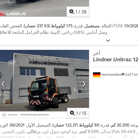
1
/
39
10/202
, الفحص القادم (TÜV):
الحالة:
مستعمل
, قدرة:
175 كيلوواط (237,93 حصان)
,
رباعي, كابينة, نظام الفرامل المانعة للانغلاق (ABS), وصل أمامي
آخر
Lindner
Unitrac 1
Heimstetten
2.417 k
1
/
15
وعة:
30.200 كم
, قدرة:
90 كيلوواط (122,37 حصان)
, التسجيل الأول:
06/2021
, الوز
:
4x4
الإجمالي:
9.500 كجم
, نوع الوقود:
ديزل
, لون:
برتقالي
, تكوين المحور:
السائق:
آخر
, نوع التروس:
تلقائي
, سنة الصنع:
2021
, ساعات التشغيل:
07/2027