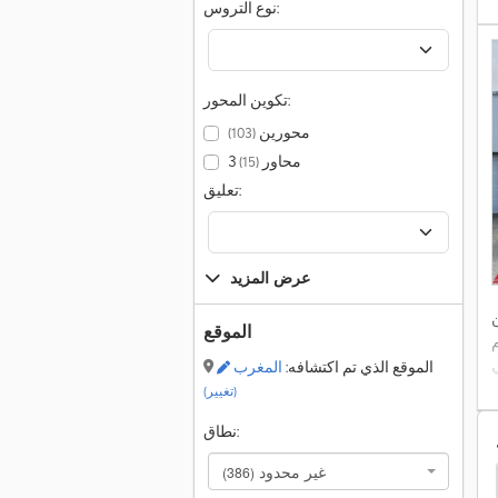
نوع التروس:
تكوين المحور:
محورين
(103)
3 محاور
(15)
تعليق:
عرض المزيد
ن
الموقع
ام
الموقع الذي تم اكتشافه:
المغرب
(تغيير)
نطاق:
غير محدود
(386)
Man Le
John Deere 6120M
John Deere 6130R