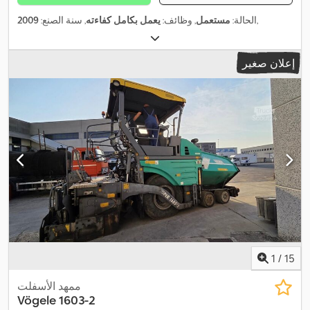
,
الحالة:
مستعمل
, وظائف:
يعمل بكامل كفاءته
, سنة الصنع:
2009
إعلان صغير
1
/
15
ممهد الأسفلت
Vögele
1603-2