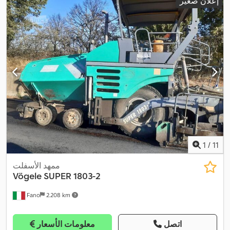
إعلان صغير
1
/
11
ممهد الأسفلت
Vögele
SUPER 1803-2
Fano
2.208 km
اتصل
معلومات الأسعار