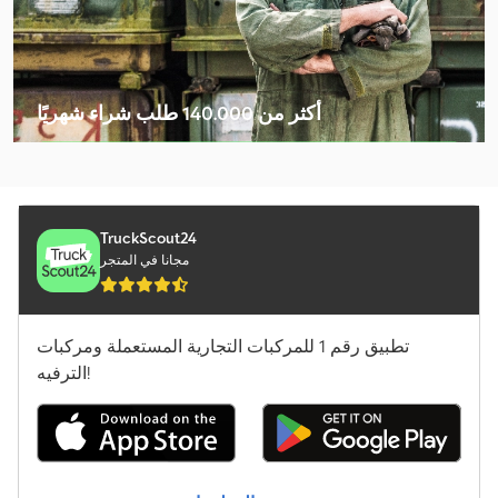
Linde V
Manitou M 30-4
Mercedes-Benz Atego
أكثر من 140.000 طلب شراء شهريًا
Mercedes-Benz Atego 1500
اختر باقة التاجر
Mercedes-Benz Atego 1828
Mercedes-Benz Sprinter 316
TruckScout24
مجانا في المتجر
Schäffer 2028 Slt
Sennebogen 355 E
تطبيق رقم 1 للمركبات التجارية المستعملة ومركبات
المعدات الخاصة بتشغيل المطارات
الترفيه!
شاحنة قلابة مع رافعة
شاحنة نقل الحليب