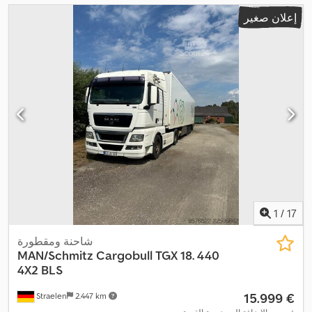
إعلان صغير
1
/
17
شاحنة ومقطورة
MAN/Schmitz Cargobull
TGX 18. 440
4X2 BLS
‏15.999 €
Straelen
2.447 km