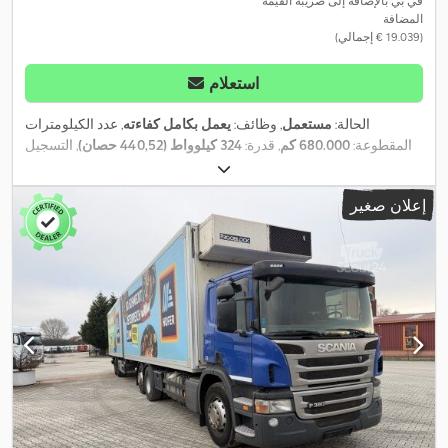
في بي بالإضافة إلى ضريبة القيمة
المضافة
(‏19.039 € إجمالي)
استعلام
الحالة:
مستعمل
, وظائف:
يعمل بكامل كفاءته
, عدد الكيلومترات
المقطوعة:
680.000 كم
, قدرة:
324 كيلوواط (440,52 حصان)
, التسجيل
الأول:
08/2026
, الوزن الإجمالي:
18.000 كجم
, نوع الوقود:
ديزل
, لون:
أبيض
, الوزن الأقصى للحمولة:
18.000 كجم
, وزن فارغ:
7.400 كجم
, وقود:
إعلان صغير
ديزل
, كابينة السائق:
كابينة نوم
, نوع التروس:
تلقائي
, فئة الانبعاثات:
يورو
5
, سنة الصنع:
2011
, معدات:
أدبلو, تسجيل السيارة, تكييف الهواء, سخان
التدفئة أثناء التوقف, قفل التروس التفاضلية, مثبت السرعة, نظام
,
التحكم في الجر, نظام الفرامل المانعة للانغلاق (ABS)