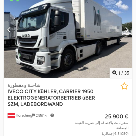
1
/
35
شاحنة ومقطورة
IVECO
CITY KüHLER, CARRIER 1950
ELEKTROGENERATORBETRIEB üBER
SZM, LADEBORDWAND
‏25.900 €
Hörsching
2.557 km
سعر ثابت بالإضافة إلى ضريبة القيمة
المضافة
(‏31.080 € إجمالي)