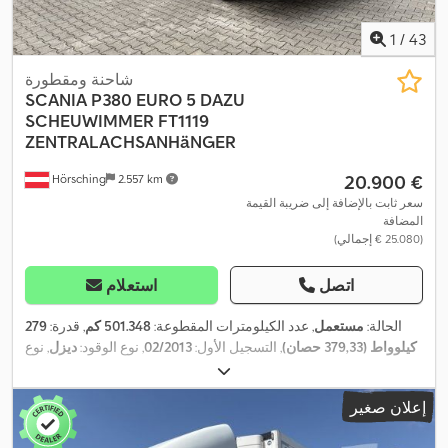
1
/
43
شاحنة ومقطورة
SCANIA
P380 EURO 5 DAZU
SCHEUWIMMER FT1119
ZENTRALACHSANHäNGER
‏20.900 €
Hörsching
2.557 km
سعر ثابت بالإضافة إلى ضريبة القيمة
المضافة
(‏25.080 € إجمالي)
اتصل
استعلام
الحالة:
مستعمل
, عدد الكيلومترات المقطوعة:
501.348 كم
, قدرة:
279
كيلوواط (379,33 حصان)
, التسجيل الأول:
02/2013
, نوع الوقود:
ديزل
, نوع
التروس:
نصف أوتوماتيكي
, فئة الانبعاثات:
يورو 5
, معدات:
تكييف الهواء,
قفل مركزي, كمبيوتر على متن المركبة, مثبت السرعة, مرشح السخام,
إعلان صغير
,
نظام الفرامل المانعة للانغلاق (ABS), نظام منع التشغيل