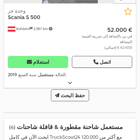
وحدة جر
Scania
S 500
‏52.000 €
Kufstein
2.397 km
في بي بالإضافة إلى ضريبة القيمة
المضافة
(‏62.400 € إجمالي)
اتصل
استعلام
,
الحالة:
مستعمل
, سنة الصنع:
2019
حفظ البحث
مستعمل شاحنة مقطورة & قافلة شاحنات
(4)
ابحث الآن في كامل TruckScout24 مع أكثر من 120.000