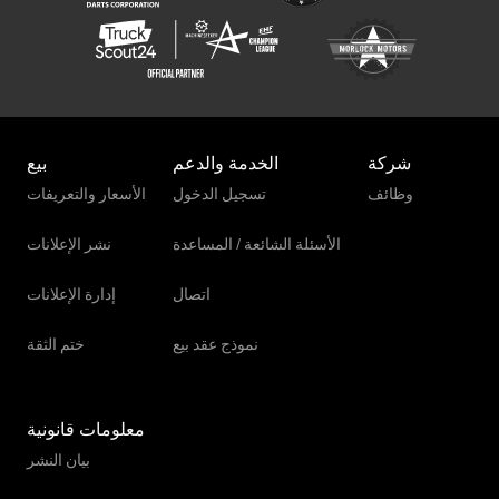
شاحنة قلابة بكابل
شاحنة قلابة مع رافعة
شاحنة نقل الحليب
عربة الآيس كريم
شركة
الخدمة والدعم
بيع
مركبة الشحن
وظائف
تسجيل الدخول
الأسعار والتعريفات
مركبة نقل أموال مدرعة
الأسئلة الشائعة / المساعدة
نشر الإعلانات
ناقل الزجاج
اتصال
إدارة الإعلانات
نموذج عقد بيع
ختم الثقة
معلومات قانونية
بيان النشر