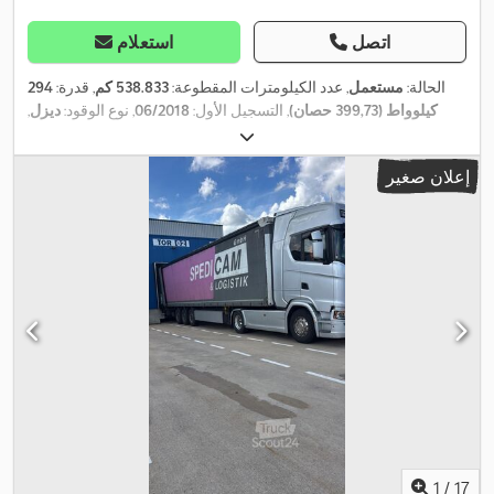
اتصل
استعلام
الحالة:
مستعمل
, عدد الكيلومترات المقطوعة:
538.833 كم
, قدرة:
294
كيلوواط (399,73 حصان)
, التسجيل الأول:
06/2018
, نوع الوقود:
ديزل
,
, فرامل:
كبح
06/2027
, الفحص القادم (TÜV):
تكوين المحور:
محورين
المحرك
, نوع التروس:
تلقائي
, فئة الانبعاثات:
يورو 6
, تعليق:
فولاذ-هواء
,
إعلان صغير
, مقاس الإطار الخلفي:
315/70/R22.5
مقاس الإطار الأمامي:
, عدد المقاعد:
2
, عدد الأسرّة:
1
, معدات:
تسجيل الشاحنة,
275/70/R22.5
تكييف الهواء, سبويلر, فرملة الهواء المضغوط, كمبيوتر على متن
,
المركبة, مثبت السرعة, نظام الفرامل المانعة للانغلاق (ABS)
1
/
17