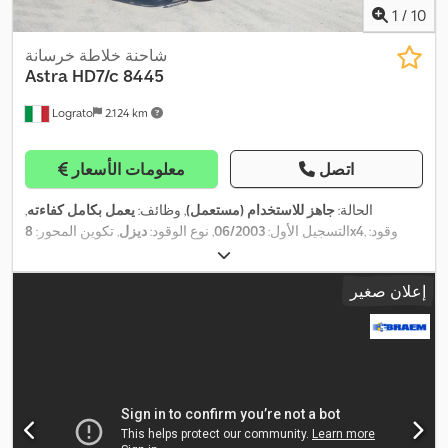
1
/
10
شاحنة خلاطة خرسانة
Astra
HD7/c 8445
Lograto
2.124 km
اتصل
معلومات الأسعار
الحالة:
جاهز للاستخدام (مستعمل)
, وظائف:
يعمل بكامل كفاءته
,
, وقود:
8x4
التسجيل الأول:
06/2003
, نوع الوقود:
ديزل
, تكوين المحور:
ديزل
, كابينة السائق:
كابينة نهارية
, نوع التروس:
ميكانيكي
, تعليق:
فولاذ
,
,
سنة الصنع:
2003
إعلان صغير