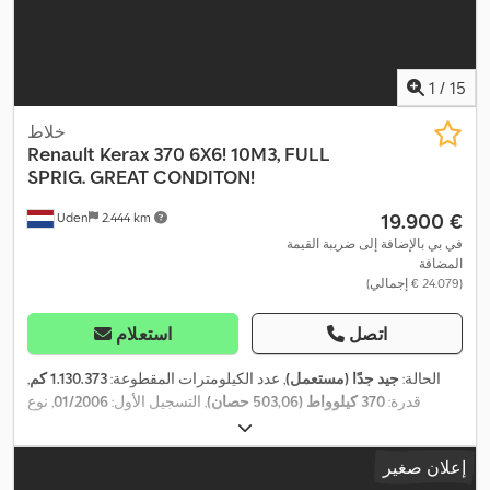
1
/
15
خلاط
Renault
Kerax 370 6X6! 10M3, FULL
SPRIG. GREAT CONDITON!
‏19.900 €
Uden
2.444 km
في بي بالإضافة إلى ضريبة القيمة
المضافة
(‏24.079 € إجمالي)
اتصل
استعلام
الحالة:
جيد جدًا (مستعمل)
, عدد الكيلومترات المقطوعة:
1.130.373 كم
,
قدرة:
370 كيلوواط (503,06 حصان)
, التسجيل الأول:
01/2006
, نوع
, وقود:
ديزل
, كابينة السائق:
كابينة نهارية
,
6x6
الوقود:
ديزل
, تكوين المحور:
نوع التروس:
ميكانيكي
, عدد التروس:
16
, فئة الانبعاثات:
يورو 3
, تعليق:
إعلان صغير
آخر
, سنة الصنع:
2006
, معدات:
تكييف الهواء, تنظيم النوافذ الكهربائي,