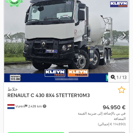
سنة الصنع:
2003
, معدات:
تنظيم النوافذ الكهربائي, قفل مركزي, مثبت
,
السرعة, مرآة كهربائية, نظام الفرامل المانعة للانغلاق (ABS)
1
/
13
خلاط
RENAULT
C 430 8X4 STETTER10M3
‏94.950 €
Vuren
2.439 km
في بي بالإضافة إلى ضريبة القيمة
المضافة
(‏114.890 € إجمالي)