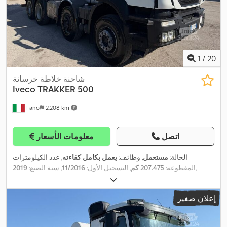
1
/
20
شاحنة خلاطة خرسانة
Iveco
TRAKKER 500
Fano
2.208 km
اتصل
معلومات الأسعار
الحالة:
مستعمل
, وظائف:
يعمل بكامل كفاءته
, عدد الكيلومترات
,
المقطوعة:
207.475 كم
, التسجيل الأول:
11/2016
, سنة الصنع:
2019
إعلان صغير