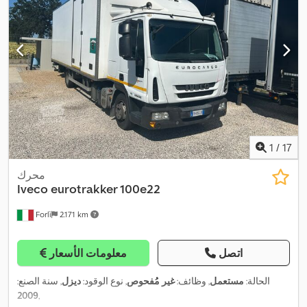
1
/
17
محرك
Iveco
eurotrakker 100e22
Forlì
2.171 km
اتصل
معلومات الأسعار
الحالة:
مستعمل
, وظائف:
غير مُفحوص
, نوع الوقود:
ديزل
, سنة الصنع:
2009
,