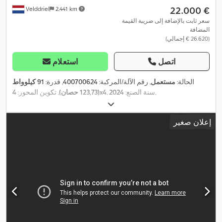
‏22.000 €
Velddriel
2.441 km
سعر ثابت بالإضافة إلى ضريبة القيمة
المضافة
(‏26.620 € إجمالي)
اتصل
استعلام
الحالة:
مستعمل
, رقم الآلة/المركبة:
400700624
, قدرة:
91 كيلوواط
,
, سنة الصنع:
2024
4x4
(123,73 حصان)
, تكوين المحور:
إعلان صغير