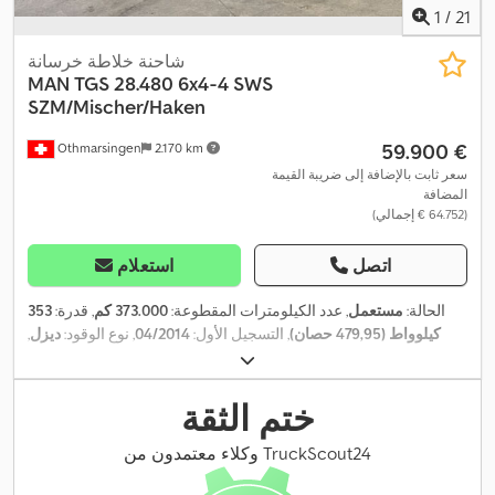
1
/
21
شاحنة خلاطة خرسانة
MAN
TGS 28.480 6x4-4 SWS
SZM/Mischer/Haken
‏59.900 €
Othmarsingen
2.170 km
سعر ثابت بالإضافة إلى ضريبة القيمة
المضافة
(‏64.752 € إجمالي)
اتصل
استعلام
الحالة:
مستعمل
, عدد الكيلومترات المقطوعة:
373.000 كم
, قدرة:
353
كيلوواط (479,95 حصان)
, التسجيل الأول:
04/2014
, نوع الوقود:
ديزل
,
الوزن الإجمالي:
26.000 كجم
, فرامل:
المُبطئ
, نوع التروس:
ميكانيكي
,
,
فئة الانبعاثات:
يورو 5
, معدات:
مرشح السخام
ختم الثقة
وكلاء معتمدون من TruckScout24