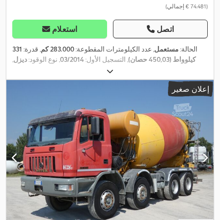
(‏74.481 € إجمالي)
اتصل
استعلام
الحالة:
مستعمل
, عدد الكيلومترات المقطوعة:
283.000 كم
, قدرة:
331
كيلوواط (450,03 حصان)
, التسجيل الأول:
03/2014
, نوع الوقود:
ديزل
,
الوزن الإجمالي:
32.000 كجم
, فرامل:
المُبطئ
, نوع التروس:
نصف
,
أوتوماتيكي
, فئة الانبعاثات:
يورو 6
, معدات:
مرشح السخام
إعلان صغير