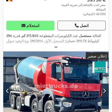
سعر ثابت بالإضافة إلى ضريبة القيمة
المضافة
(‏48.098 € إجمالي)
اتصل
استعلام
الحالة:
مستعمل
, عدد الكيلومترات المقطوعة:
215.845 كم
, قدرة:
294
كيلوواط (399,73 حصان)
, التسجيل الأول:
09/2014
, نوع الوقود:
ديزل
,
, قاعدة العجلات:
3.900
8x4
, تكوين المحور:
385/65R22,5
مقاس الإطار:
مم
, وقود:
ديزل
, لون:
رمادي
, نوع التروس:
تلقائي
, عدد التروس:
12
, فئة
إعلان صغير
الانبعاثات:
يورو 6
, تعليق:
فولاذ
, سنة الصنع:
2014
, معدات:
تنظيم النوافذ
,
الكهربائي