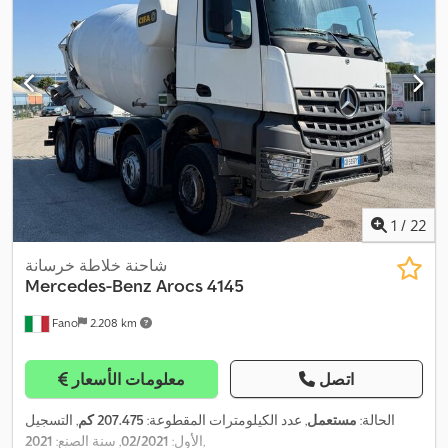
1
/
22
شاحنة خلاطة خرسانة
Mercedes-Benz
Arocs 4145
Fano
2.208 km
اتصل
معلومات الأسعار
الحالة:
مستعمل
, عدد الكيلومترات المقطوعة:
207.475 كم
, التسجيل
,
الأول:
02/2021
, سنة الصنع:
2021