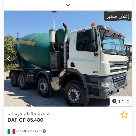
إعلان صغير
1
/
20
شاحنة خلاطة خرسانة
DAF
CF 85.480
Fano
2.208 km