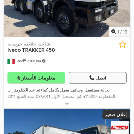
1
/
19
شاحنة خلاطة خرسانة
Iveco
TRAKKER 450
Fano
2.208 km
اتصل
معلومات الأسعار
الحالة:
مستعمل
, وظائف:
يعمل بكامل كفاءته
, عدد الكيلومترات
,
المقطوعة:
411.800 كم
, التسجيل الأول:
09/2011
, سنة الصنع:
2011
إعلان صغير