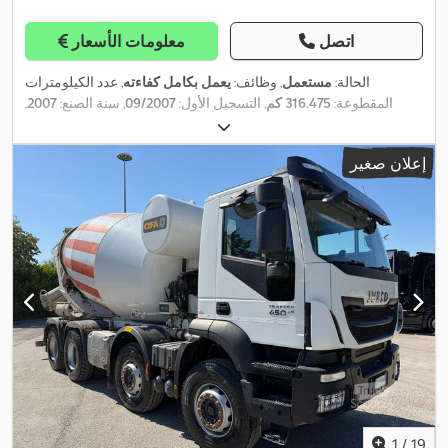
اتصل
معلومات الأسعار
الحالة:
مستعمل
, وظائف:
يعمل بكامل كفاءته
, عدد الكيلومترات
المقطوعة:
316.475 كم
, التسجيل الأول:
09/2007
, سنة الصنع:
2007
,
,
4.813 h
ساعات التشغيل:
إعلان صغير
1
/
19