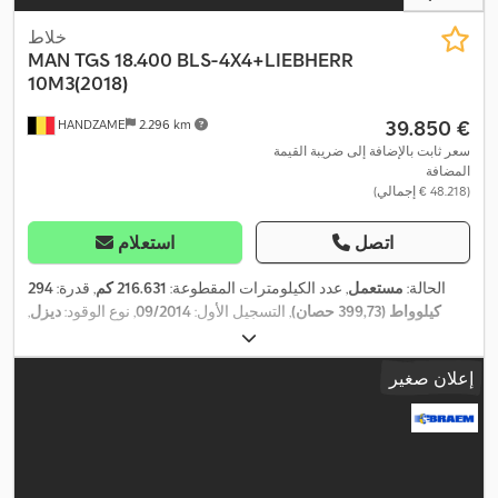
خلاط
MAN
TGS 18.400 BLS-4X4+LIEBHERR
10M3(2018)
‏39.850 €
HANDZAME
2.296 km
سعر ثابت بالإضافة إلى ضريبة القيمة
المضافة
(‏48.218 € إجمالي)
اتصل
استعلام
الحالة:
مستعمل
, عدد الكيلومترات المقطوعة:
216.631 كم
, قدرة:
294
كيلوواط (399,73 حصان)
, التسجيل الأول:
09/2014
, نوع الوقود:
ديزل
,
, قاعدة العجلات:
3.900
8x4
, تكوين المحور:
385/65/r22,5
مقاس الإطار:
مم
, وقود:
ديزل
, لون:
رمادي
, نوع التروس:
تلقائي
, عدد التروس:
12
, فئة
إعلان صغير
الانبعاثات:
يورو 6
, تعليق:
فولاذ-هواء
, سنة الصنع:
2014
, معدات:
تنظيم
,
النوافذ الكهربائي