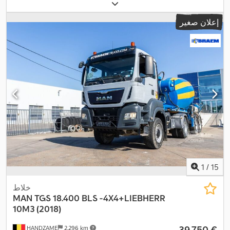
إعلان صغير
1
/
15
خلاط
MAN
TGS 18.400 BLS -4X4+LIEBHERR
10M3 (2018)
‏39.750 €
HANDZAME
2.296 km