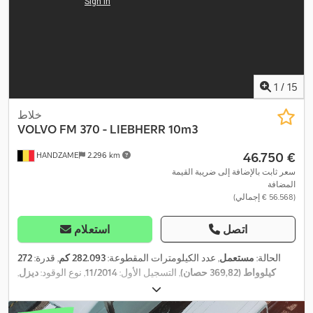
1
/
15
خلاط
VOLVO
FM 370 - LIEBHERR 10m3
‏46.750 €
HANDZAME
2.296 km
سعر ثابت بالإضافة إلى ضريبة القيمة
المضافة
(‏56.568 € إجمالي)
اتصل
استعلام
الحالة:
مستعمل
, عدد الكيلومترات المقطوعة:
282.093 كم
, قدرة:
272
كيلوواط (369,82 حصان)
, التسجيل الأول:
11/2014
, نوع الوقود:
ديزل
,
, قاعدة العجلات:
3.230
8x4
, تكوين المحور:
385/65r22,5
مقاس الإطار:
مم
, وقود:
ديزل
, لون:
أصفر
, نوع التروس:
تلقائي
, فئة الانبعاثات:
يورو 6
,