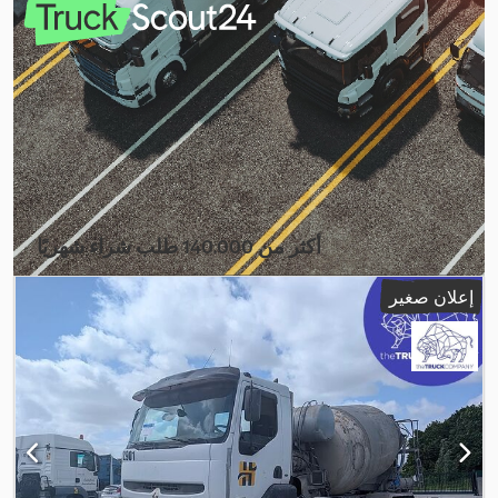
تعليق:
فولاذ-هواء
, سنة الصنع:
2014
, معدات:
تكييف الهواء, تنظيم النوافذ
,
الكهربائي
أكثر من 140.000 طلب شراء شهريًا
اختر باقة التاجر
إعلان صغير