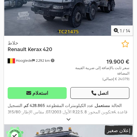
1
/
14
خلاط
Renault
Kerax 420
‏19.900 €
Hooglede
2.292 km
سعر ثابت بالإضافة إلى ضريبة القيمة
المضافة
(‏24.079 € إجمالي)
اتصل
استعلام
الحالة:
مستعمل
, عدد الكيلومترات المقطوعة:
428.865 كم
, التسجيل
, قاعدة
8x4
, تكوين المحور:
315/80 R22.5
الأول:
07/2003
, مقاس الإطار:
العجلات:
4.750 مم
, فرامل:
كبح المحرك
, لون:
آخر
, كابينة السائق:
كابينة
نهارية
, نوع التروس:
ميكانيكي
, فئة الانبعاثات:
يورو 3
, تعليق:
فولاذ
, الطول
إعلان صغير
الكلي:
10.000 مم
, العرض الكلي:
2.550 مم
, الارتفاع الكلي:
4.000 مم
,