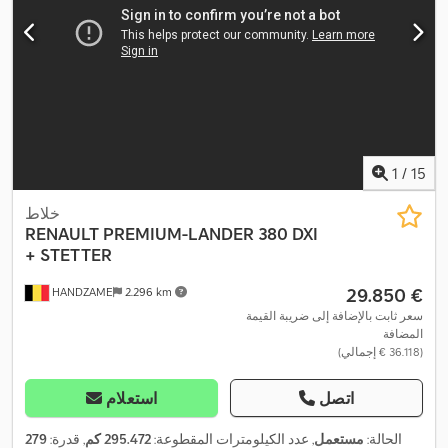
1
/
15
خلاط
RENAULT
PREMIUM-LANDER 380 DXI
+ STETTER
‏29.850 €
HANDZAME
2.296 km
سعر ثابت بالإضافة إلى ضريبة القيمة
المضافة
(‏36.118 € إجمالي)
اتصل
استعلام
الحالة:
مستعمل
, عدد الكيلومترات المقطوعة:
295.472 كم
, قدرة:
279