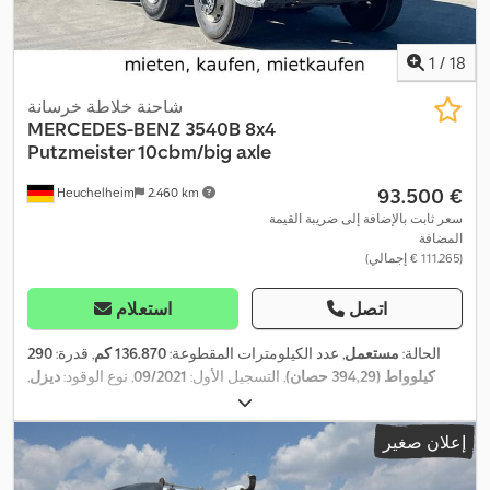
1
/
18
شاحنة خلاطة خرسانة
MERCEDES-BENZ
3540B 8x4
Putzmeister 10cbm/big axle
‏93.500 €
Heuchelheim
2.460 km
سعر ثابت بالإضافة إلى ضريبة القيمة
المضافة
(‏111.265 € إجمالي)
اتصل
استعلام
الحالة:
مستعمل
, عدد الكيلومترات المقطوعة:
136.870 كم
, قدرة:
290
كيلوواط (394,29 حصان)
, التسجيل الأول:
09/2021
, نوع الوقود:
ديزل
,
الوزن الإجمالي:
32.000 كجم
, تكوين المحور:
٣ محاور
, الفحص القادم
, لون:
أحمر
, نوع التروس:
تلقائي
, فئة الانبعاثات:
يورو 6
,
11/2026
(TÜV):
إعلان صغير
حجم مساحة التحميل:
10 م³
, معدات:
برنامج الثبات الإلكتروني (ESP),
,
تكييف الهواء, نظام الفرامل المانعة للانغلاق (ABS)