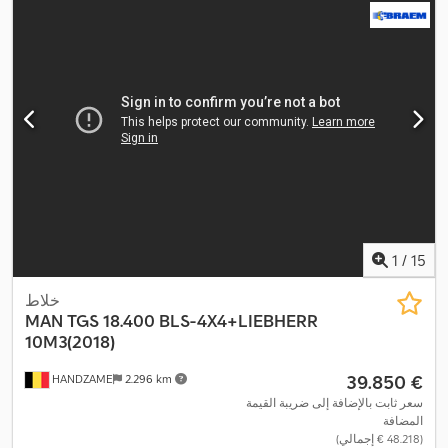
,
مثبت السرعة, نظام الفرامل المانعة للانغلاق (ABS)
1
/
15
خلاط
MAN
TGS 18.400 BLS-4X4+LIEBHERR
10M3(2018)
‏39.850 €
HANDZAME
2.296 km
سعر ثابت بالإضافة إلى ضريبة القيمة
المضافة
(‏48.218 € إجمالي)