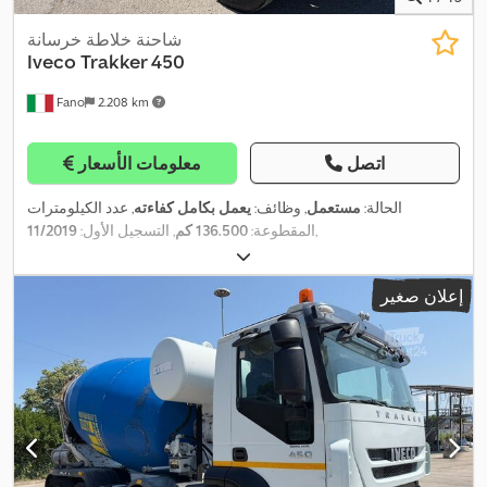
شاحنة خلاطة خرسانة
Iveco
Trakker 450
Fano
2.208 km
اتصل
معلومات الأسعار
الحالة:
مستعمل
, وظائف:
يعمل بكامل كفاءته
, عدد الكيلومترات
,
المقطوعة:
136.500 كم
, التسجيل الأول:
11/2019
إعلان صغير