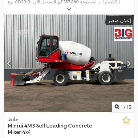
الكيلومترات المقطوعة:
357.880 كم
, التسجيل الأول:
07/2013
, نوع
, وقود:
ديزل
, نوع التروس:
ميكانيكي
, فئة
8x4
الوقود:
ديزل
, تكوين المحور:
,
الانبعاثات:
يورو 5
, تعليق:
فولاذ
, سنة الصنع:
2013
إعلان صغير
1
/
15
خلاط
Minrui
4M3 Self Loading Concrete
Mixer 4x4