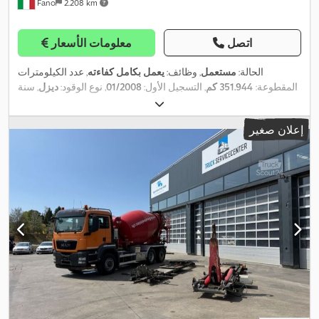
Fano
2.208 km
اتصل
معلومات الأسعار
الحالة:
مستعمل
, وظائف:
يعمل بكامل كفاءته
, عدد الكيلومترات
المقطوعة:
351.944 كم
, التسجيل الأول:
01/2008
, نوع الوقود:
ديزل
, سنة
,
2.094 h
الصنع:
2008
, ساعات التشغيل:
إعلان صغير