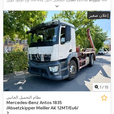
169 كيلوواط (229,78 حصان)
, التسجيل الأول:
03/1992
, نوع الوقود:
ديزل
,
, وقود:
ديزل
, فرامل:
كبح المحرك
, لون:
أبيض
, كابينة
4x2
تكوين المحور:
السائق:
كابينة نهارية
, نوع التروس:
ميكانيكي
, تعليق:
فولاذ
, سنة الصنع:
إعلان صغير
EBS (نظام المكابح الإلكتروني), أضواء الضباب, تنظيم
, معدات:
1992
,
النوافذ الكهربائي, مرآة كهربائية
1
/
15
نظام التحميل الجانبي
Mercedes-Benz
Antos 1835
/Absetzkipper Meiller AK 12MT/Eu6/
2...