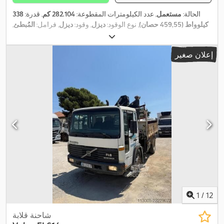
الحالة:
مستعمل
, عدد الكيلومترات المقطوعة:
282.104 كم
, قدرة:
338
كيلوواط (459,55 حصان)
, نوع الوقود:
ديزل
, وقود:
ديزل
, فرامل:
المُبطئ
,
لون:
أحمر
, نوع التروس:
تلقائي
, فئة الانبعاثات:
يورو 6
, سنة الصنع:
2019
,
,
معدات:
أدبلو, المُبطئ
إعلان صغير
1
/
12
شاحنة قلابة