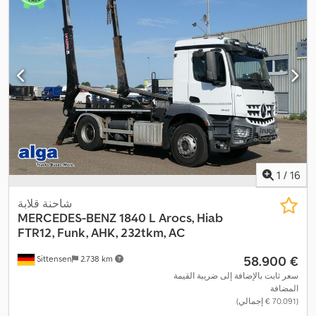
(ABS)
,
1
/
16
شاحنة قلابة
MERCEDES-BENZ
1840 L Arocs, Hiab
FTR12, Funk, AHK, 232tkm, AC
‏58.900 €
Sittensen
2.738 km
سعر ثابت بالإضافة إلى ضريبة القيمة
المضافة
(‏70.091 € إجمالي)