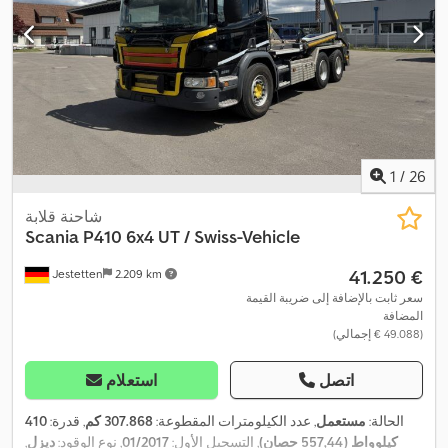
1
/
26
شاحنة قلابة
Scania
P410 6x4 UT / Swiss-Vehicle
‏41.250 €
Jestetten
2.209 km
سعر ثابت بالإضافة إلى ضريبة القيمة
المضافة
(‏49.088 € إجمالي)
اتصل
استعلام
الحالة:
مستعمل
, عدد الكيلومترات المقطوعة:
307.868 كم
, قدرة:
410
كيلوواط (557,44 حصان)
, التسجيل الأول:
01/2017
, نوع الوقود:
ديزل
,