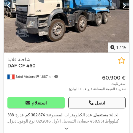
1
/
15
شاحنة قلابة
DAF
CF 460
‏60.900 €
Saint Victoret
1.687 km
سعر ثابت
(ضريبة القيمة المضافة غير قابلة للبيان)
اتصل
استعلام
الحالة:
مستعمل
, عدد الكيلومترات المقطوعة:
362.874 كم
, قدرة:
338
كيلوواط (459,55 حصان)
, التسجيل الأول:
02/2016
, نوع الوقود:
ديزل
,
, نوع
8x4
الوزن الإجمالي:
31.997 كجم
, مقاس الإطار:
-
, تكوين المحور: