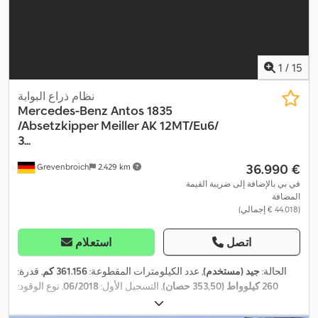
1
/
15
نظام ذراع البوابة
Mercedes-Benz
Antos 1835
/Absetzkipper Meiller AK 12MT/Eu6/
3...
‏36.990 €
Grevenbroich
2.429 km
في بي بالإضافة إلى ضريبة القيمة
المضافة
(‏44.018 € إجمالي)
اتصل
استعلام
الحالة:
جيد (مستخدم)
, عدد الكيلومترات المقطوعة:
361.156 كم
, قدرة:
260 كيلوواط (353,50 حصان)
, التسجيل الأول:
06/2018
, نوع الوقود:
, وقود:
ديزل
, فرامل:
كبح المحرك
, لون:
أبيض
,
4x2
ديزل
, تكوين المحور:
كابينة السائق:
كابينة نهارية
, نوع التروس:
تلقائي
, تعليق:
فولاذ-هواء
, سنة