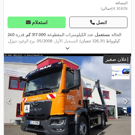
المضافة
(‏20.825 € إجمالي)
اتصل
استعلام
الحالة:
مستعمل
, عدد الكيلومترات المقطوعة:
317.000 كم
, قدرة:
240
كيلوواط (326,31 حصان)
, التسجيل الأول:
05/2008
, نوع الوقود:
ديزل
,
, وقود:
ديزل
, لون:
أبيض
,
6x2
الوزن الإجمالي:
26.000 كجم
, تكوين المحور:
نوع التروس:
تلقائي
, الطول الكلي:
7.900 مم
, العرض الكلي:
2.550 مم
,
إعلان صغير
الارتفاع الكلي:
3.000 مم
, سنة الصنع:
2008
, معدات:
تسجيل الشاحنة,
,
تكييف الهواء