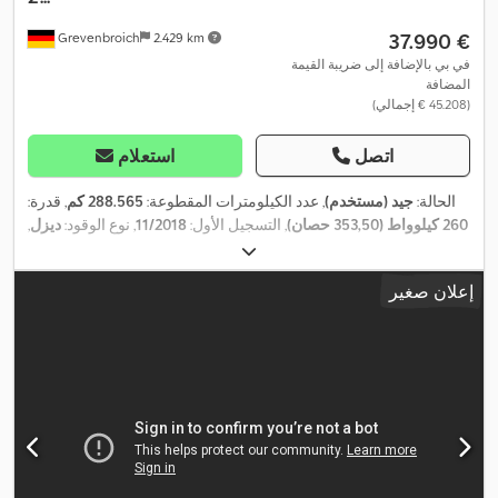
‏37.990 €
Grevenbroich
2.429 km
في بي بالإضافة إلى ضريبة القيمة
المضافة
(‏45.208 € إجمالي)
اتصل
استعلام
الحالة:
جيد (مستخدم)
, عدد الكيلومترات المقطوعة:
288.565 كم
, قدرة:
260 كيلوواط (353,50 حصان)
, التسجيل الأول:
11/2018
, نوع الوقود:
ديزل
,
, وقود:
ديزل
, فرامل:
كبح المحرك
, لون:
أبيض
, كابينة
4x2
تكوين المحور:
السائق:
كابينة نهارية
, نوع التروس:
تلقائي
, فئة الانبعاثات:
يورو 6
, تعليق:
إعلان صغير
EBS (نظام المكابح الإلكتروني),
, معدات:
فولاذ-هواء
, سنة الصنع:
2018
أدبلو, أضواء الضباب, برنامج الثبات الإلكتروني (ESP), بلوتوث, تنظيم
النوافذ الكهربائي, مثبت السرعة, مرآة كهربائية, مرشح السخام, نظام
,
الملاحة, وصلات المقطورة