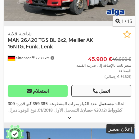
1
/
15
شاحنة قلابة
MAN
26.420 TGS BL 6x2, Meiller AK
16NTG, Funk, Lenk
‏45.900 €
Sittensen
2.738 km
‏46.900 €
سعر ثابت بالإضافة إلى ضريبة القيمة
المضافة
(‏54.621 € إجمالي)
اتصل
استعلام
الحالة:
مستعمل
, عدد الكيلومترات المقطوعة:
359.385 كم
, قدرة:
309
كيلوواط (420,12 حصان)
, التسجيل الأول:
01/2018
, نوع الوقود:
ديزل
,
الوزن الإجمالي:
26.000 كجم
, تكوين المحور:
3 محاور
, الفحص القادم
, لون:
أحمر
, نوع التروس:
تلقائي
, فئة الانبعاثات:
يورو 6
,
12/2026
(TÜV):
إعلان صغير
العرض الكلي:
2.550 مم
, الارتفاع الكلي:
3.500 مم
, معدات:
برنامج
الثبات الإلكتروني (ESP), تكييف الهواء, نظام الفرامل المانعة للانغلاق