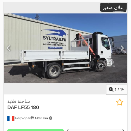
إعلان صغير
1
/
15
شاحنة قلابة
DAF
LF55 180
Perpignan
1.498 km