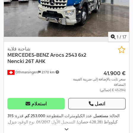
1
/
17
شاحنة قلابة
MERCEDES-BENZ
Arocs 2543 6x2
Nencki 26T AHK
‏41.900 €
Othmarsingen
2.170 km
سعر ثابت بالإضافة إلى ضريبة القيمة
المضافة
(‏45.294 € إجمالي)
اتصل
استعلام
الحالة:
مستعمل
, عدد الكيلومترات المقطوعة:
253.000 كم
, قدرة:
315
كيلوواط (428,28 حصان)
, التسجيل الأول:
01/2017
, نوع الوقود:
ديزل
,
الوزن الإجمالي:
26.000 كجم
, فرامل:
المُبطئ
, نوع التروس:
تلقائي
, فئة