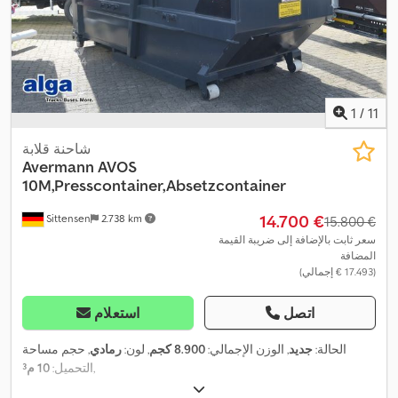
1
/
11
شاحنة قلابة
Avermann
AVOS
10M,Presscontainer,Absetzcontainer
‏14.700 €
Sittensen
2.738 km
‏15.800 €
سعر ثابت بالإضافة إلى ضريبة القيمة
المضافة
(‏17.493 € إجمالي)
اتصل
استعلام
الحالة:
جديد
, الوزن الإجمالي:
8.900 كجم
, لون:
رمادي
, حجم مساحة
,
التحميل:
10 م³