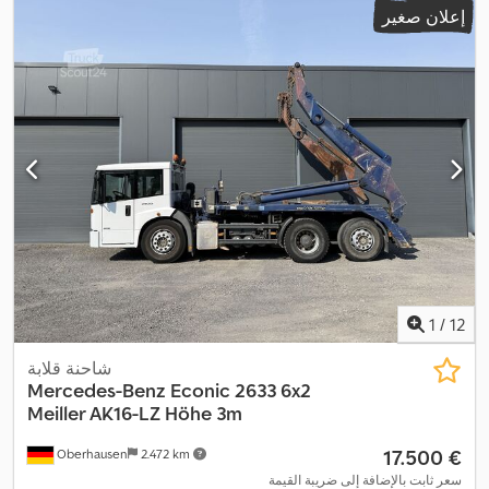
إعلان صغير
EBS (نظام المكابح الإلكتروني), أدبلو, أضواء
, معدات:
الصنع:
2018
الضباب, بلوتوث, تنظيم النوافذ الكهربائي, مثبت السرعة, مرآة كهربائية,
,
مرشح السخام, نظام الملاحة, وصلات المقطورة
1
/
12
شاحنة قلابة
Mercedes-Benz
Econic 2633 6x2
Meiller AK16-LZ Höhe 3m
‏17.500 €
Oberhausen
2.472 km
سعر ثابت بالإضافة إلى ضريبة القيمة