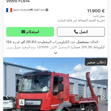
Volvo
FL614
‏11.900 €
Saint Victoret
1.687 km
سعر ثابت
(ضريبة القيمة المضافة غير قابلة للبيان)
اتصل
استعلام
الحالة:
مستعمل
, عدد الكيلومترات المقطوعة:
231.312 كم
, قدرة:
154
كيلوواط (209,38 حصان)
, التسجيل الأول:
12/1999
, نوع الوقود:
ديزل
, وزن
فارغ:
7.350 كجم
, الوزن الأقصى للحمولة:
6.650 كجم
, الوزن الإجمالي:
, نوع التروس:
ميكانيكي
,
4x2
14.000 كجم
, مقاس الإطار:
-
, تكوين المحور:
إعلان صغير
,
فئة الانبعاثات:
يورو 3
, سنة الصنع:
1999
, معدات:
رافعة