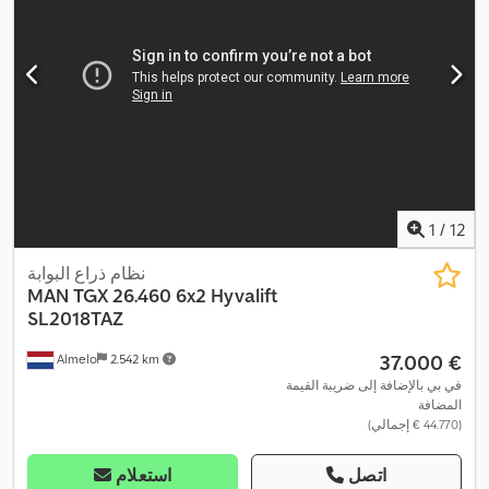
1
/
12
نظام ذراع البوابة
MAN
TGX 26.460 6x2 Hyvalift
SL2018TAZ
‏37.000 €
Almelo
2.542 km
في بي بالإضافة إلى ضريبة القيمة
المضافة
(‏44.770 € إجمالي)
اتصل
استعلام