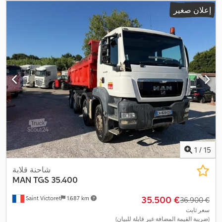
,
التروس:
تلقائي
, فئة الانبعاثات:
يورو 6
, سنة الصنع:
2016
إعلان صغير
1
/
15
شاحنة قلابة
MAN
TGS 35.400
‏35.500 €
Saint Victoret
1.687 km
‏36.900 €
سعر ثابت
(ضريبة القيمة المضافة غير قابلة للبيان)