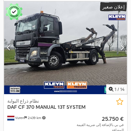
,
الانبعاثات:
يورو 6
, معدات:
مرشح السخام
إعلان صغير
1
/
14
نظام ذراع البوابة
DAF
CF 370 MANUAL 13T SYSTEM
‏25.750 €
Vuren
2.439 km
في بي بالإضافة إلى ضريبة القيمة
المضافة