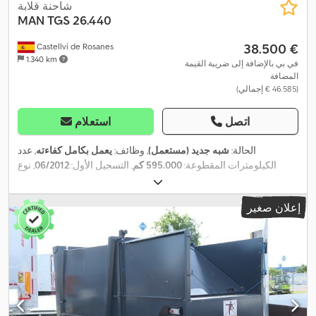
شاحنة قلابة
MAN
TGS 26.440
‏38.500 €
Castellví de Rosanes
1.340 km
في بي بالإضافة إلى ضريبة القيمة
المضافة
(‏46.585 € إجمالي)
اتصل
استعلام
الحالة:
شبه جديد (مستعمل)
, وظائف:
يعمل بكامل كفاءته
, عدد
الكيلومترات المقطوعة:
595.000 كم
, التسجيل الأول:
06/2012
, نوع
الوقود:
ديزل
, وزن فارغ:
11.855 كجم
, الوزن الأقصى للحمولة:
14.000
كجم
, الوزن الإجمالي:
26.000 كجم
, حالة الإطارات:
90 نسبة مئوية
, تكوين
إعلان صغير
المحور:
3 محاور
, وقود:
ديزل
, لون:
أزرق
, نوع التروس:
تلقائي
, عدد
التروس:
12
, سنة الصنع:
2012
, معدات:
أدبلو, برنامج الثبات الإلكتروني
(ESP), بلوتوث, تكييف الهواء, رافعة خلفية, قفل التروس التفاضلية, نظام
التحكم في الجر, نظام الفرامل المانعة للانغلاق (ABS), وسادة هوائية,
,
وصلات المقطورة