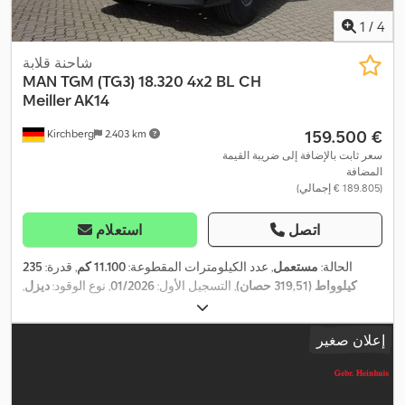
1
/
4
شاحنة قلابة
MAN
TGM (TG3) 18.320 4x2 BL CH
Meiller AK14
‏159.500 €
Kirchberg
2.403 km
سعر ثابت بالإضافة إلى ضريبة القيمة
المضافة
(‏189.805 € إجمالي)
اتصل
استعلام
الحالة:
مستعمل
, عدد الكيلومترات المقطوعة:
11.100 كم
, قدرة:
235
كيلوواط (319,51 حصان)
, التسجيل الأول:
01/2026
, نوع الوقود:
ديزل
,
الوزن الإجمالي:
17.990 كجم
, تكوين المحور:
محورين
, الفحص القادم
, نوع التروس:
تلقائي
, معدات:
برنامج الثبات الإلكتروني
03/2027
(TÜV):
إعلان صغير
,
(ESP), تكييف الهواء, نظام الفرامل المانعة للانغلاق (ABS)