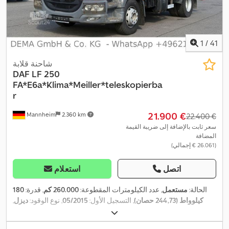
1
/
41
شاحنة قلابة
DAF
LF 250
FA*E6a*Klima*Meiller*teleskopierba
r
‏21.900 €
Mannheim
2.360 km
‏22.400 €
سعر ثابت بالإضافة إلى ضريبة القيمة
المضافة
(‏26.061 € إجمالي)
اتصل
استعلام
الحالة:
مستعمل
, عدد الكيلومترات المقطوعة:
260.000 كم
, قدرة:
180
كيلوواط (244,73 حصان)
, التسجيل الأول:
05/2015
, نوع الوقود:
ديزل
,
الوزن الإجمالي:
16.000 كجم
, تكوين المحور:
محورين
, الفحص القادم
, لون:
أحمر
, نوع التروس:
تلقائي
, فئة الانبعاثات:
يورو 6
,
06/2026
(TÜV):