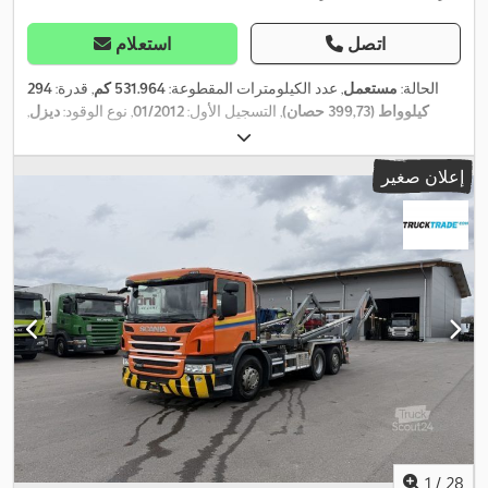
اتصل
استعلام
الحالة:
مستعمل
, عدد الكيلومترات المقطوعة:
531.964 كم
, قدرة:
294
كيلوواط (399,73 حصان)
, التسجيل الأول:
01/2012
, نوع الوقود:
ديزل
,
, نوع
8x4
الوزن الإجمالي:
32.000 كجم
, مقاس الإطار:
-
, تكوين المحور:
,
التروس:
ميكانيكي
, فئة الانبعاثات:
يورو 5
, سنة الصنع:
2012
إعلان صغير
1
/
28