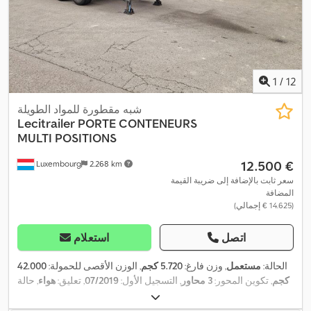
1
/
12
شبه مقطورة للمواد الطويلة
Lecitrailer
PORTE CONTENEURS
MULTI POSITIONS
‏12.500 €
Luxembourg
2.268 km
سعر ثابت بالإضافة إلى ضريبة القيمة
المضافة
(‏14.625 € إجمالي)
اتصل
استعلام
الحالة:
مستعمل
, وزن فارغ:
5.720 كجم
, الوزن الأقصى للحمولة:
42.000
كجم
, تكوين المحور:
3 محاور
, التسجيل الأول:
07/2019
, تعليق:
هواء
, حالة
,
الإطارات:
30 نسبة مئوية
, سعة التحميل:
36.280 كجم