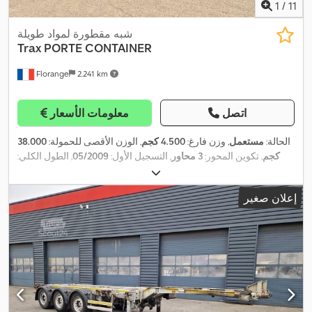
1
/
11
شبه مقطورة لمواد طويلة
Trax
PORTE CONTAINER
Florange
2.241 km
اتصل
معلومات الأسعار
الحالة:
مستعمل
, وزن فارغ:
4.500 كجم
, الوزن الأقصى للحمولة:
38.000
كجم
, تكوين المحور:
3 محاور
, التسجيل الأول:
05/2009
, الطول الكلي:
12.530 مم
, تعليق:
هواء
, حالة الإطارات:
85 نسبة مئوية
, سعة التحميل:
,
33.500 كجم
إعلان صغير