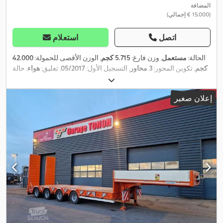
المضافة
(‏15.000 € إجمالي)
اتصل
استعلام
الحالة:
مستعمل
, وزن فارغ:
5.715 كجم
, الوزن الأقصى للحمولة:
42.000
كجم
, تكوين المحور:
3 محاور
, التسجيل الأول:
05/2017
, تعليق:
هواء
, حالة
,
الإطارات:
65 نسبة مئوية
, سعة التحميل:
36.285 كجم
إعلان صغير