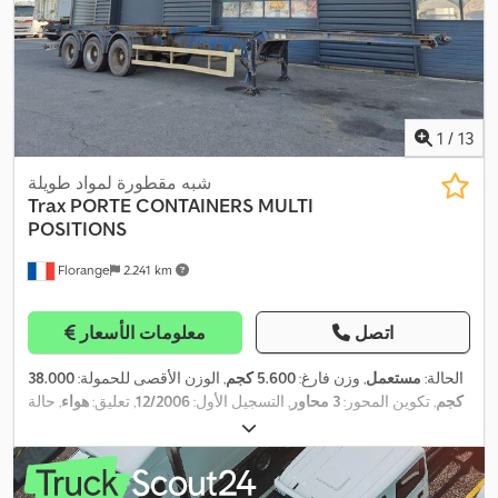
1
/
13
شبه مقطورة لمواد طويلة
Trax
PORTE CONTAINERS MULTI
POSITIONS
Florange
2.241 km
اتصل
معلومات الأسعار
الحالة:
مستعمل
, وزن فارغ:
5.600 كجم
, الوزن الأقصى للحمولة:
38.000
كجم
, تكوين المحور:
3 محاور
, التسجيل الأول:
12/2006
, تعليق:
هواء
, حالة
,
الإطارات:
75 نسبة مئوية
, سعة التحميل:
32.400 كجم