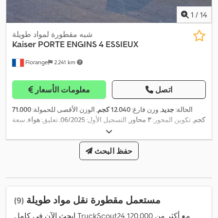
1
/
14
شبه مقطورة لمواد طويلة
Kaiser
PORTE ENGINS 4 ESSIEUX
Florange
2.241 km
اتصل
معلومات الأسعار
الحالة:
جديد
, وزن فارغ:
12.040 كجم
, الوزن الأقصى للحمولة:
71.000
كجم
, تكوين المحور:
٣ محاور
, التسجيل الأول:
06/2025
, تعليق:
هواء
, سعة
,
التحميل:
58.960 كجم
حفظ البحث
مستعمل مقطورة نقل مواد طويلة
(9)
ابحث الآن في كامل TruckScout24 مع أكثر من 120.000