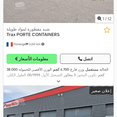
1
/
12
شبه مقطورة لمواد طويلة
Trax
PORTE CONTAINERS
Florange
2.241 km
اتصل
معلومات الأسعار
الحالة:
مستعمل
, وزن فارغ:
4.700 كجم
, الوزن الأقصى للحمولة:
38.000
كجم
, تكوين المحور:
3 محاور
, التسجيل الأول:
06/1999
, الطول الكلي:
12.460 مم
, تعليق:
هواء
, حالة الإطارات:
55 نسبة مئوية
, سعة التحميل:
,
33.300 كجم
إعلان صغير