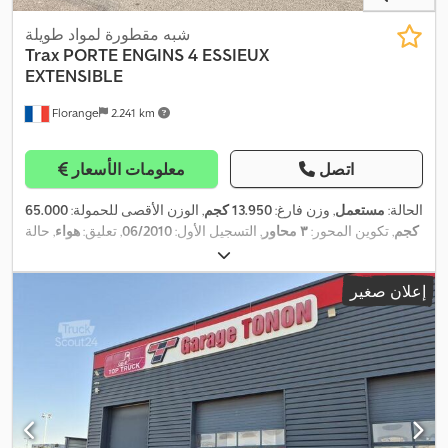
شبه مقطورة لمواد طويلة
Trax
PORTE ENGINS 4 ESSIEUX
EXTENSIBLE
Florange
2.241 km
اتصل
معلومات الأسعار
الحالة:
مستعمل
, وزن فارغ:
13.950 كجم
, الوزن الأقصى للحمولة:
65.000
كجم
, تكوين المحور:
٣ محاور
, التسجيل الأول:
06/2010
, تعليق:
هواء
, حالة
,
الإطارات:
20 نسبة مئوية
, سعة التحميل:
51.050 كجم
إعلان صغير