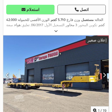
اتصل
استعلام
الحالة:
مستعمل
, وزن فارغ:
5.710 كجم
, الوزن الأقصى للحمولة:
42.000
كجم
, تكوين المحور:
3 محاور
, التسجيل الأول:
06/2017
, تعليق:
هواء
, سعة
,
التحميل:
36.290 كجم
إعلان صغير
1
/
19