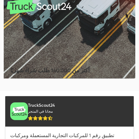
Mercedes-Benz Sprinter 316
Mercedes-Benz Sprinter 500
Mercedes-Benz Vario
Merlo Tf 42.7 Cs-145
Schäffer 2028 Slt
Tec Rotec
أكثر من 140.000 طلب شراء شهريًا
Volvo Fh 16
اختر باقة التاجر
Volvo Fm 300
Volvo Fm 400
TruckScout24
مجانا في المتجر
المعدات الخاصة بتشغيل المطارات
شاحنة الخردة
تطبيق رقم 1 للمركبات التجارية المستعملة ومركبات