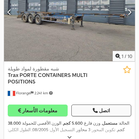
1
/
10
شبه مقطورة لمواد طويلة
Trax
PORTE CONTAINERS MULTI
POSITIONS
Florange
2.241 km
اتصل
معلومات الأسعار
الحالة:
مستعمل
, وزن فارغ:
5.600 كجم
, الوزن الأقصى للحمولة:
38.000
كجم
, تكوين المحور:
3 محاور
, التسجيل الأول:
08/2005
, الطول الكلي:
12.360 مم
, تعليق:
هواء
, حالة الإطارات:
80 نسبة مئوية
, سعة التحميل: