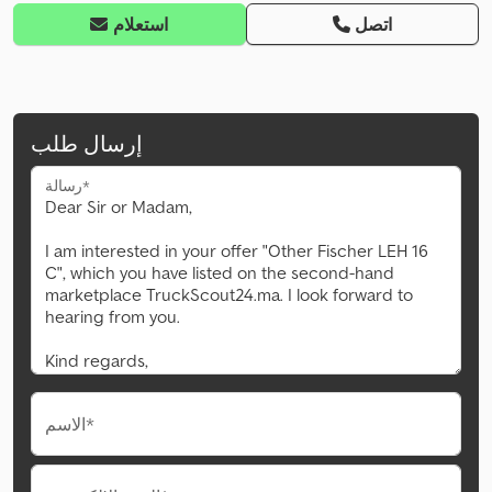
اتصل
استعلام
إرسال طلب
رسالة*
الاسم*