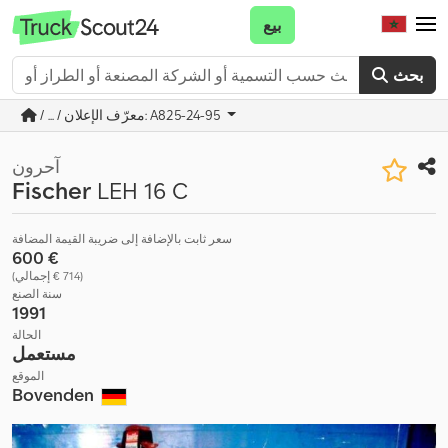
بيع
بحث
/ ... / معرّف الإعلان: A825-24-95
آحرون
Fischer
LEH 16 C
سعر ثابت بالإضافة إلى ضريبة القيمة المضافة
‏600 €
(‏714 € إجمالي)
سنة الصنع
1991
الحالة
مستعمل
الموقع
Bovenden