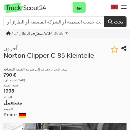
بيع
بحث
/ ... / معرّف الإعلان: A734-34-35
آحرون
Norton
Clipper C 85 Kleinteile
سعر ثابت بالإضافة إلى ضريبة القيمة المضافة
‏790 €
(‏940 € إجمالي)
سنة الصنع
1998
الحالة
مستعمل
الموقع
Peine