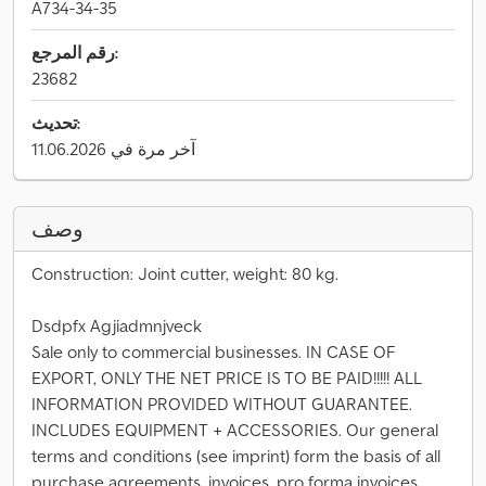
A734-34-35
رقم المرجع:
23682
تحديث:
آخر مرة في 11.06.2026
وصف
Construction: Joint cutter, weight: 80 kg.
Dsdpfx Agjiadmnjveck
Sale only to commercial businesses. IN CASE OF
EXPORT, ONLY THE NET PRICE IS TO BE PAID!!!!! ALL
INFORMATION PROVIDED WITHOUT GUARANTEE.
INCLUDES EQUIPMENT + ACCESSORIES. Our general
terms and conditions (see imprint) form the basis of all
purchase agreements, invoices, pro forma invoices,