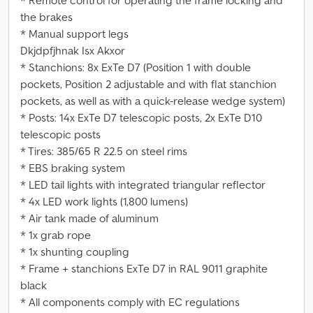
* Remote control for operating the frame locking and
the brakes
* Manual support legs
Dkjdpfjhnak Isx Akxor
* Stanchions: 8x ExTe D7 (Position 1 with double
pockets, Position 2 adjustable and with flat stanchion
pockets, as well as with a quick-release wedge system)
* Posts: 14x ExTe D7 telescopic posts, 2x ExTe D10
telescopic posts
* Tires: 385/65 R 22.5 on steel rims
* EBS braking system
* LED tail lights with integrated triangular reflector
* 4x LED work lights (1,800 lumens)
* Air tank made of aluminum
* 1x grab rope
* 1x shunting coupling
* Frame + stanchions ExTe D7 in RAL 9011 graphite
black
* All components comply with EC regulations