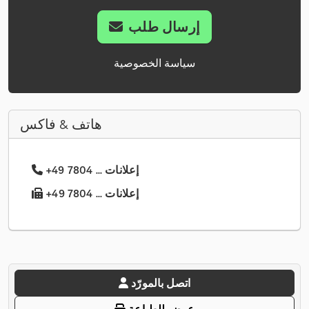
إرسال طلب
سياسة الخصوصية
هاتف & فاكس
+49 7804 ... إعلانات
+49 7804 ... إعلانات
اتصل بالمورّد