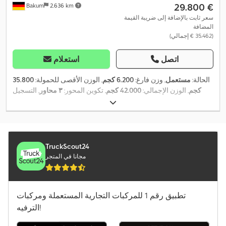
‏29.800 €
Bakum
2.636 km
سعر ثابت بالإضافة إلى ضريبة القيمة
المضافة
(‏35.462 € إجمالي)
اتصل
استعلام
الحالة:
مستعمل
, وزن فارغ:
6.200 كجم
, الوزن الأقصى للحمولة:
35.800
كجم
, الوزن الإجمالي:
42.000 كجم
, تكوين المحور:
٣ محاور
, التسجيل
الأول:
02/2021
, تعليق:
هواء
, مقاس الإطار:
385/65 22,5
, حالة الإطارات:
,
275.194 h
50 نسبة مئوية
, لون:
بني
, سنة الصنع:
2021
, ساعات التشغيل:
عدد الكيلومترات المقطوعة:
275.194 كم
, مقاس الإطار الأمامي:
385/65
22,5
, مقاس الإطار الخلفي:
385/65 22,5
, كابينة السائق:
كابينة نهارية
,
فئة الانبعاثات:
لا شيء
, معدات:
تسجيل الشاحنة, نظام الفرامل المانعة
TruckScout24
,
للانغلاق (ABS)
مجانا في المتجر
تطبيق رقم 1 للمركبات التجارية المستعملة ومركبات
الترفيه!