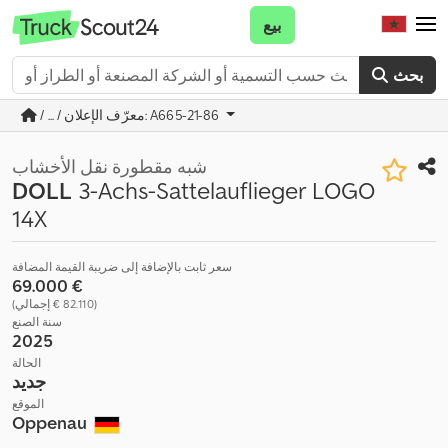
بيع
بحث
/ ... / معرّف الإعلان: A665-21-86
شبه مقطورة نقل الأخشاب
DOLL
3-Achs-Sattelauflieger LOGO
14X
سعر ثابت بالإضافة إلى ضريبة القيمة المضافة
‏69.000 €
(‏82.110 € إجمالي)
سنة الصنع
2025
الحالة
جديد
الموقع
Oppenau