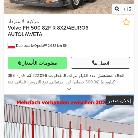
1
/
15
مركبة الاسترداد
Volvo
FH 500 82F R 8X2/4EURO6
AUTOLAWETA
Dabrowa k/Opola
2.932 km
اتصل
معلومات الأسعار
الحالة:
مستعمل
, عدد الكيلومترات المقطوعة:
222.096 كم
, قدرة:
368
كيلوواط (500,34 حصان)
, لون:
برتقالي
, نوع التروس:
تلقائي
, فئة
الانبعاثات:
يورو 6
, سنة الصنع:
2022
, معدات:
تكييف الهواء, تنظيم النوافذ
الكهربائي, قفل التروس التفاضلية, قفل مركزي, مرآة كهربائية, نظام
إعلان صغير
,
الفرامل المانعة للانغلاق (ABS)