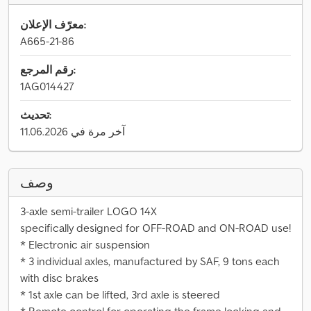
معرّف الإعلان:
A665-21-86
رقم المرجع:
1AG014427
تحديث:
آخر مرة في 11.06.2026
وصف
3-axle semi-trailer LOGO 14X
specifically designed for OFF-ROAD and ON-ROAD use!
* Electronic air suspension
* 3 individual axles, manufactured by SAF, 9 tons each
with disc brakes
* 1st axle can be lifted, 3rd axle is steered