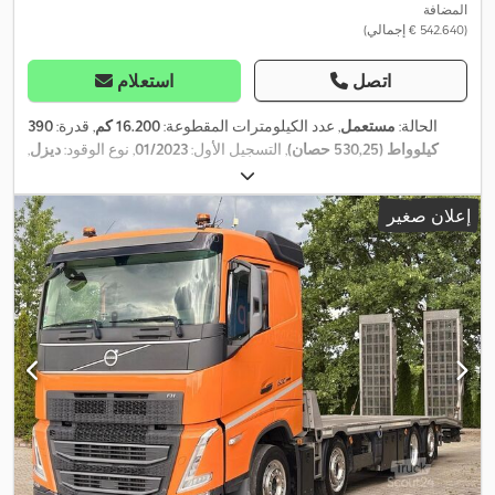
المضافة
(‏542.640 € إجمالي)
اتصل
استعلام
الحالة:
مستعمل
, عدد الكيلومترات المقطوعة:
16.200 كم
, قدرة:
390
كيلوواط (530,25 حصان)
, التسجيل الأول:
01/2023
, نوع الوقود:
ديزل
,
الوزن الإجمالي:
32.000 كجم
, تكوين المحور:
٣ محاور
, لون:
أزرق
, نوع
التروس:
تلقائي
, فئة الانبعاثات:
يورو 6
, حجم مساحة التحميل:
12 م³
,
إعلان صغير
معدات:
تكييف الهواء, سخان التدفئة أثناء التوقف, نظام الفرامل المانعة
,
للانغلاق (ABS), نظام الملاحة