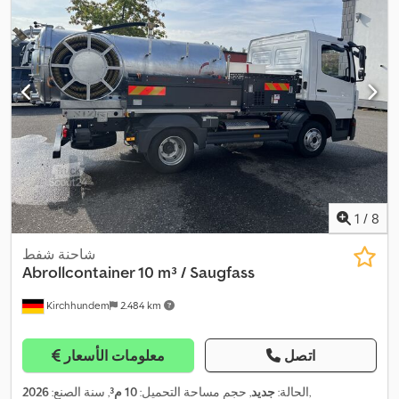
1
/
8
شاحنة شفط
Abrollcontainer 10 m³ / Saugfass
Kirchhundem
2.484 km
اتصل
معلومات الأسعار
,
الحالة:
جديد
, حجم مساحة التحميل:
10 م³
, سنة الصنع:
2026