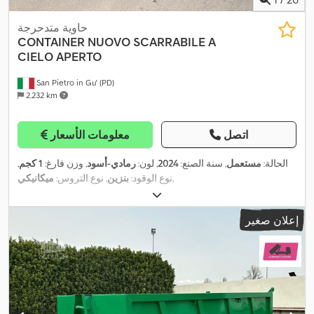
حاوية متدحرجة
CONTAINER NUOVO SCARRABILE A
CIELO APERTO
San Pietro in Gu' (PD)
2.232 km
اتصل
معلومات الأسعار
الحالة:
مستعمل
, سنة الصنع:
2024
, لون:
رمادي-أسود
, وزن فارغ:
1 كجم
,
,
نوع الوقود:
بنزين
, نوع التروس:
ميكانيكي
إعلان صغير