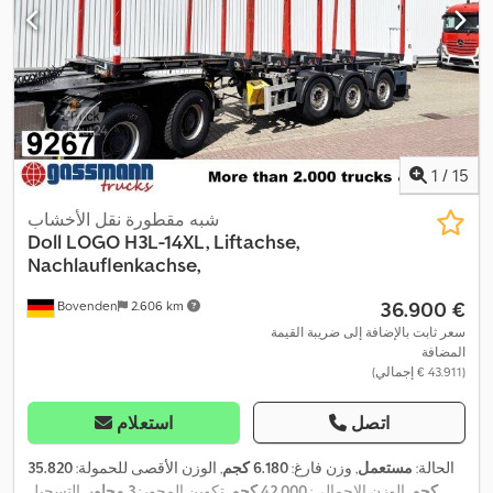
1
/
15
شبه مقطورة نقل الأخشاب
Doll
LOGO H3L-14XL, Liftachse,
Nachlauflenkachse,
‏36.900 €
Bovenden
2.606 km
سعر ثابت بالإضافة إلى ضريبة القيمة
المضافة
(‏43.911 € إجمالي)
اتصل
استعلام
الحالة:
مستعمل
, وزن فارغ:
6.180 كجم
, الوزن الأقصى للحمولة:
35.820
كجم
, الوزن الإجمالي:
42.000 كجم
, تكوين المحور:
3 محاور
, التسجيل