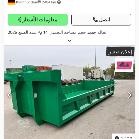
Kirchhundem
2.484 km
اتصل
معلومات الأسعار
,
الحالة:
جديد
, حجم مساحة التحميل:
14 م³
, سنة الصنع:
2026
إعلان صغير
1
/
20