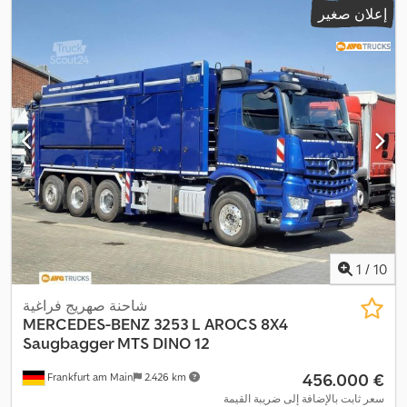
إعلان صغير
1
/
10
شاحنة صهريج فراغية
MERCEDES-BENZ
3253 L AROCS 8X4
Saugbagger MTS DINO 12
‏456.000 €
Frankfurt am Main
2.426 km
سعر ثابت بالإضافة إلى ضريبة القيمة