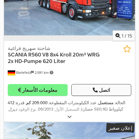
1
/
15
شاحنة صهريج فراغية
SCANIA
R560 V8 8x4 Kroll 20m³ WRG
2x HD-Pumpe 620 Liter
Bielefeld
2.591 km
اتصل
معلومات الأسعار
الحالة:
مستعمل
, عدد الكيلومترات المقطوعة:
209.000 كم
, قدرة:
412
كيلوواط (560,16 حصان)
, التسجيل الأول:
09/2013
, نوع الوقود:
ديزل
,
تكوين المحور:
٣ محاور
, فرامل:
المُبطئ
, لون:
أحمر
, نوع التروس:
نصف
أوتوماتيكي
, فئة الانبعاثات:
يورو 5
, حجم مساحة التحميل:
20 م³
, معدات:
إعلان صغير
برنامج الثبات الإلكتروني (ESP), تكييف الهواء, رافعة, سخان التدفئة أثناء
,
التوقف, ضاغط, نظام الفرامل المانعة للانغلاق (ABS), نظام الملاحة