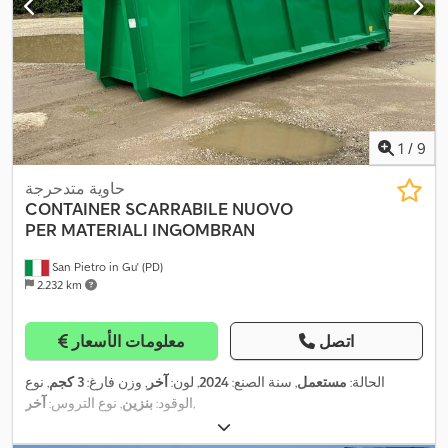
1
/
9
حاوية متدحرجة
CONTAINER SCARRABILE NUOVO
PER MATERIALI INGOMBRAN
San Pietro in Gu' (PD)
2.232 km
اتصل
معلومات الأسعار
الحالة:
مستعمل
, سنة الصنع:
2024
, لون:
آخر
, وزن فارغ:
3 كجم
, نوع
,
الوقود:
بنزين
, نوع التروس:
آخر