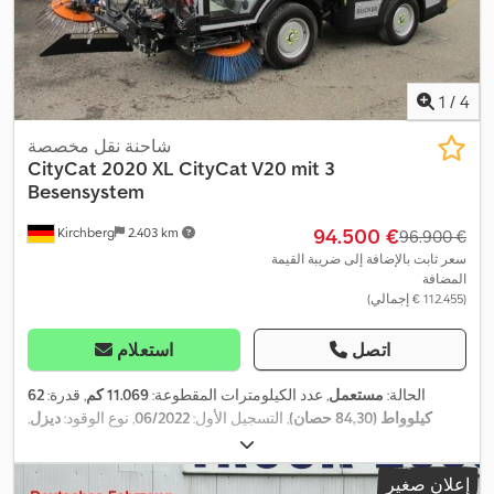
1
/
4
شاحنة نقل مخصصة
CityCat 2020 XL CityCat V20 mit 3
Besensystem
‏94.500 €
Kirchberg
2.403 km
‏96.900 €
سعر ثابت بالإضافة إلى ضريبة القيمة
المضافة
(‏112.455 € إجمالي)
اتصل
استعلام
الحالة:
مستعمل
, عدد الكيلومترات المقطوعة:
11.069 كم
, قدرة:
62
كيلوواط (84,30 حصان)
, التسجيل الأول:
06/2022
, نوع الوقود:
ديزل
,
, نوع التروس:
07/2027
, الفحص القادم (TÜV):
الوزن الإجمالي:
4.800 كجم
,
تلقائي
, فئة الانبعاثات:
يورو 6
, معدات:
تكييف الهواء
إعلان صغير