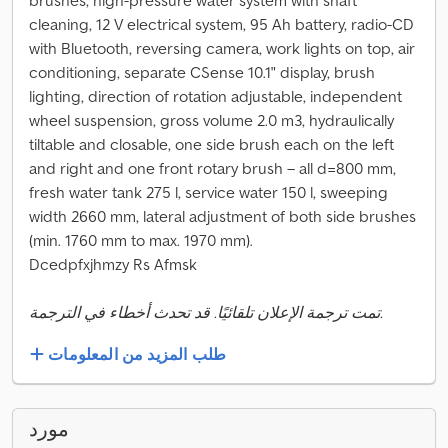
brushes, high-pressure water system with shaft
cleaning, 12 V electrical system, 95 Ah battery, radio-CD
with Bluetooth, reversing camera, work lights on top, air
conditioning, separate CSense 10.1" display, brush
lighting, direction of rotation adjustable, independent
wheel suspension, gross volume 2.0 m3, hydraulically
tiltable and closable, one side brush each on the left
and right and one front rotary brush – all d=800 mm,
fresh water tank 275 l, service water 150 l, sweeping
width 2660 mm, lateral adjustment of both side brushes
(min. 1760 mm to max. 1970 mm).
Dcedpfxjhmzy Rs Afmsk
تمت ترجمة الإعلان تلقائيًا. قد تحدث أخطاء في الترجمة.
طلب المزيد من المعلومات
مورد