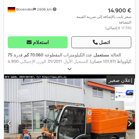
‏14.900 €
Bovenden
2.606 km
سعر ثابت بالإضافة إلى ضريبة القيمة
المضافة
(‏17.731 € إجمالي)
اتصل
استعلام
الحالة:
مستعمل
, عدد الكيلومترات المقطوعة:
70.060 كم
, قدرة:
75
كيلوواط (101,97 حصان)
, التسجيل الأول:
01/2011
, الوزن الإجمالي:
4.900
, الوزن الأقصى
4x2
كجم
, نوع الوقود:
ديزل
, لون:
أبيض
, تكوين المحور:
,
265/70R15
للحمولة:
1.670 كجم
, وزن فارغ:
3.230 كجم
, مقاس الإطار:
إعلان صغير
قاعدة العجلات:
1.900 مم
, كابينة السائق:
كابينة نهارية
, نوع التروس:
تلقائي
, فئة الانبعاثات:
يورو 5
, تعليق:
فولاذ
, عدد المقاعد:
1
, معدات:
تكييف
,
الهواء, كابينة, مصابيح أمامية إضافية