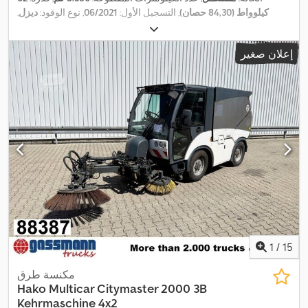
كيلوواط (84,30 حصان)
, التسجيل الأول:
06/2021
, نوع الوقود:
ديزل
,
, نوع التروس:
10/2026
, الفحص القادم (TÜV):
الوزن الإجمالي:
4.800 كجم
,
تلقائي
, فئة الانبعاثات:
يورو 6
, معدات:
تكييف الهواء
إعلان صغير
1
/
15
مكنسة طرق
Hako
Multicar Citymaster 2000 3B
Kehrmaschine 4x2