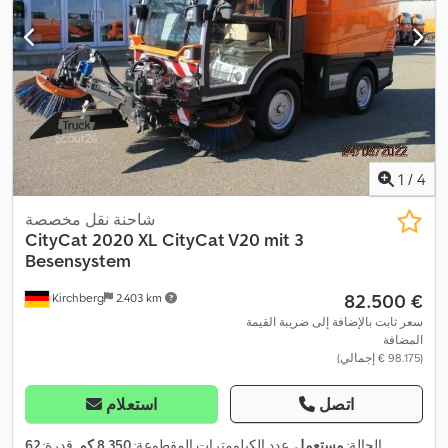
1
/
4
شاحنة نقل مخصصة
CityCat 2020 XL CityCat V20 mit 3
Besensystem
‏82.500 €
Kirchberg
2.403 km
سعر ثابت بالإضافة إلى ضريبة القيمة
المضافة
(‏98.175 € إجمالي)
اتصل
استعلام
الحالة:
مستعمل
, عدد الكيلومترات المقطوعة:
8.350 كم
, قدرة:
62