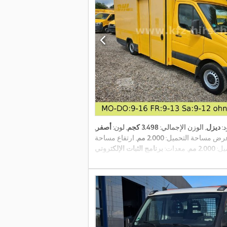
د:
ديزل
, الوزن الإجمالي:
3.498 كجم
, لون:
أصفر
,
عرض مساحة التحميل:
2.000 مم
, ارتفاع مساحة
يل:
2.000 مم
, معدات: