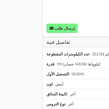
إرسال طلب
تفاصيل فنية
252.1 كم
عدد الكيلومترات المقطوعة:
110 كيلوواط (149,56 حصان)
قدرة:
01/2015
التسجيل الأول:
أبيض
لون:
آخر
كابينة السائق:
آخر
نوع التروس: