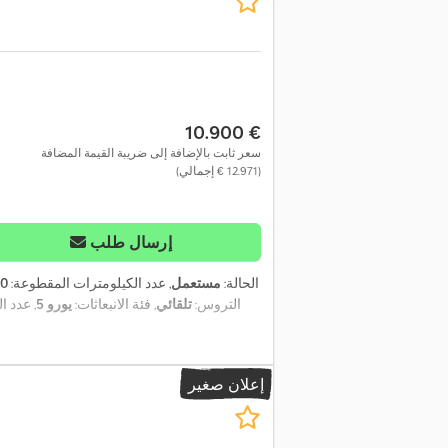
‏10.900 €
سعر ثابت بالإضافة إلى ضريبة القيمة المضافة
(‏12.971 € إجمالي)
إرسال طلب
الحالة:
مستعمل
, عدد الكيلومترات المقطوعة:
00
التروس:
تلقائي
, فئة الانبعاثات:
يورو 5
, عدد ا
إعلان صغير