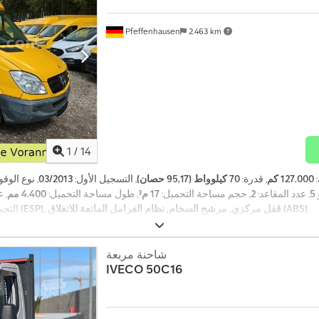
Pfeffenhausen
2.463 km
1
/
14
:
127.000 كم
, قدرة:
70 كيلوواط (95,17 حصان)
, التسجيل الأول:
03/2013
, نوع الوقو
5
, عدد المقاعد:
2
, حجم مساحة التحميل:
17 م³
, طول مساحة التحميل:
4.400 مم
, 
,
برنامج الثبات الإلكتروني (ESP), قفل مركزي, مرشح السخام, نظام الفرامل المانعة للانغلاق (ABS)
التحم
شاحنة مربعة
IVECO
50C16