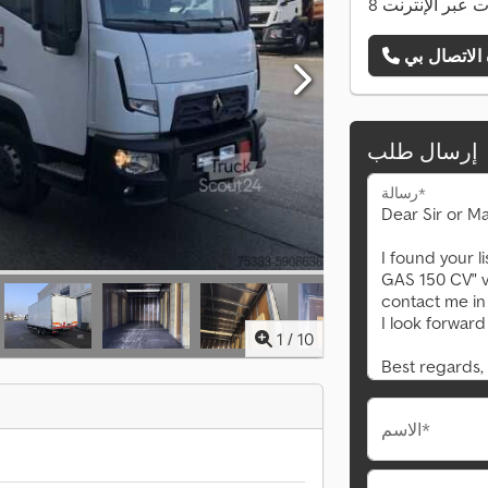
نات عبر الإنترنت
إرسال طلب
رسالة*
1
/
10
الاسم*