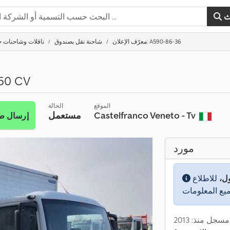
ث
معرّف الإعلان: A590-86-36
شاحنة نقل بصندوق
ناقلات وشاحنات حتى ,5
150 CV
الموقع
الحالة
Castelfranco Veneto - Tv
مستعمل
إرسال ط
مورد
ول،
للاطلاع
مسجل منذ: 2013