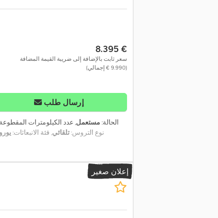
‏8.395 €
سعر ثابت بالإضافة إلى ضريبة القيمة المضافة
(‏9.990 € إجمالي)
إرسال طلب
الحالة:
مستعمل
, عدد الكيلومترات المقطوعة
نوع التروس:
تلقائي
, فئة الانبعاثات:
يورو 
إعلان صغير