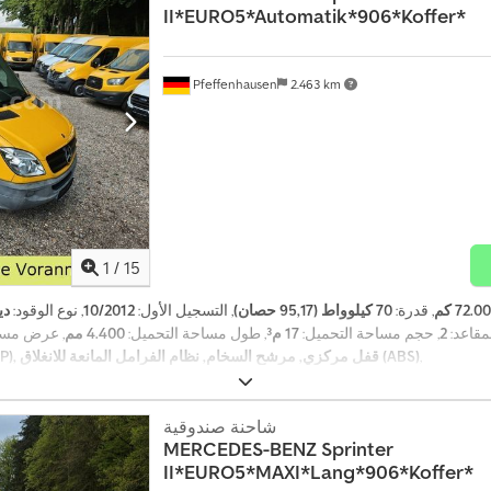
II*EURO5*Automatik*906*Koffer*
Pfeffenhausen
2.463 km
1
/
15
72.0 كم
, قدرة:
70 كيلوواط (95,17 حصان)
, التسجيل الأول:
10/2012
, نوع الوقود:
دي
لمقاعد:
2
, حجم مساحة التحميل:
17 م³
, طول مساحة التحميل:
4.400 مم
, عرض مسا
,
برنامج الثبات الإلكتروني (ESP), قفل مركزي, مرشح السخام, نظام الفرامل المانعة للانغلاق (ABS)
شاحنة صندوقية
MERCEDES-BENZ
Sprinter
II*EURO5*MAXI*Lang*906*Koffer*