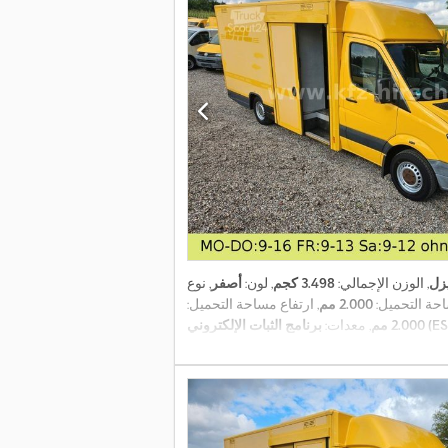
زل
, الوزن الإجمالي:
3.498 كجم
, لون:
أصفر
, نوع
حة التحميل:
2.000 مم
, ارتفاع مساحة التحميل:
2.000 مم
, معدات: