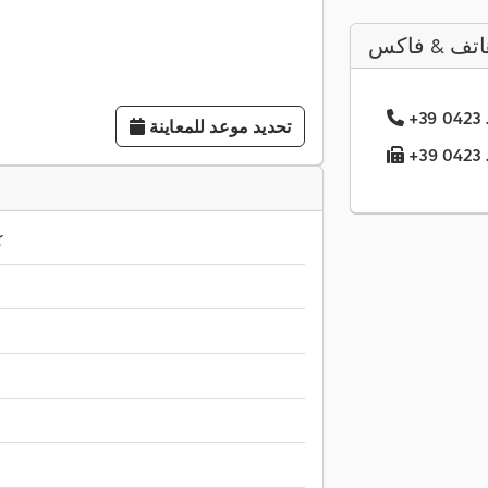
اتف & فاكس
تحديد موعد للمعاينة
33