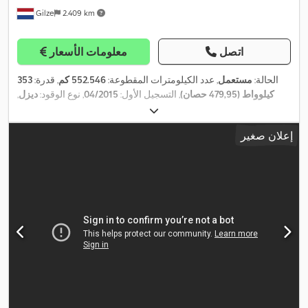
Gilze
2.409 km
اتصل
معلومات الأسعار
الحالة:
مستعمل
, عدد الكيلومترات المقطوعة:
552.546 كم
, قدرة:
353
كيلوواط (479,95 حصان)
, التسجيل الأول:
04/2015
, نوع الوقود:
ديزل
,
, قاعدة العجلات:
5.550
8x2
, تكوين المحور:
385/65R22.5
مقاس الإطار:
مم
, وقود:
ديزل
, لون:
أحمر
, كابينة السائق:
كابينة نوم
, نوع التروس:
تلقائي
,
إعلان صغير
فئة الانبعاثات:
يورو 6
, تعليق:
هواء
, الطول الكلي:
8.200 مم
, العرض
الكلي:
2.550 مم
, سنة الصنع:
2015
, معدات:
أدبلو, تكييف الهواء, تنظيم
النوافذ الكهربائي, رافعة, سخان التدفئة أثناء التوقف, قفل التروس
التفاضلية, قفل مركزي, مثبت السرعة, مدفأة المقعد, نظام التحكم في
,
الجر, نظام الفرامل المانعة للانغلاق (ABS), وصلات المقطورة