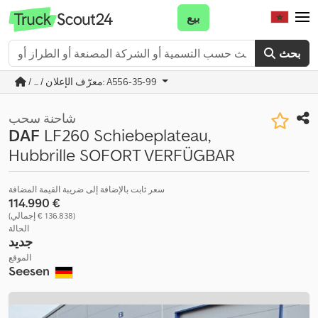
بيع
بحث
/ ... / معرّف الإعلان: A556-35-99
شاحنة سحب
DAF
LF260 Schiebeplateau,
Hubbrille SOFORT VERFÜGBAR
سعر ثابت بالإضافة إلى ضريبة القيمة المضافة
‏114.990 €
(‏136.838 € إجمالي)
الحالة
جديد
الموقع
Seesen