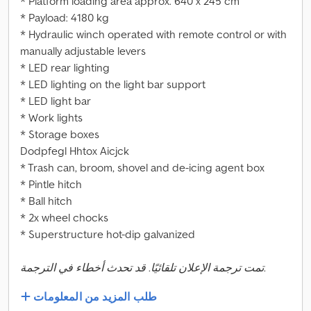
* Platform loading area approx. 640 x 245 cm
* Payload: 4180 kg
* Hydraulic winch operated with remote control or with
manually adjustable levers
* LED rear lighting
* LED lighting on the light bar support
* LED light bar
* Work lights
* Storage boxes
Dodpfegl Hhtox Aicjck
* Trash can, broom, shovel and de-icing agent box
* Pintle hitch
* Ball hitch
* 2x wheel chocks
* Superstructure hot-dip galvanized
تمت ترجمة الإعلان تلقائيًا. قد تحدث أخطاء في الترجمة.
طلب المزيد من المعلومات