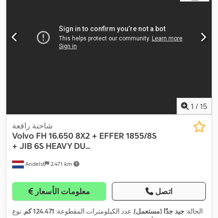
1
/
15
شاحنة رافعة
Volvo
FH 16.650 8X2 + EFFER 1855/8S
+ JIB 6S HEAVY DU...
Andelst
2.471 km
اتصل
معلومات الأسعار
الحالة:
جيد جدًا (مستعمل)
, عدد الكيلومترات المقطوعة:
124.471 كم
, نوع