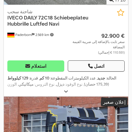
شاحنة سحب
IVECO
DAILY 72C18 Schiebeplateu
Hubbrille Luftfed Navi
‏92.900 €
Paderborn
2.569 km
سعر ثابت بالإضافة إلى ضريبة القيمة
المضافة
(‏110.551 € إجمالي)
اتصل
استعلام
الحالة:
جديد
, عدد الكيلومترات المقطوعة:
10 كم
, قدرة:
129 كيلوواط
(175,39 حصان)
, نوع الوقود:
ديزل
, نوع التروس:
ميكانيكي
, الوزن
الإجمالي:
7.200 كجم
, طول مساحة التحميل:
6.100 مم
, عرض مساحة
التحميل:
2.180 مم
, فئة الانبعاثات:
يورو 6
, لون:
أبيض
, عدد المقاعد:
3
,
إعلان صغير
معدات:
برنامج الثبات الإلكتروني (ESP), تكييف الهواء, قفل مركزي,
,
مرشح السخام, نظام الفرامل المانعة للانغلاق (ABS), نظام الملاحة