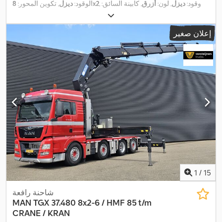
, وقود:
ديزل
, لون:
أزرق
, كابينة السائق:
8x2
الوقود:
ديزل
, تكوين المحور:
كابينة نوم
, نوع التروس:
تلقائي
, فئة الانبعاثات:
يورو 6
, سنة الصنع:
2018
,
معدات:
أدبلو, أضواء الضباب, تكييف الهواء, تنظيم النوافذ الكهربائي,
إعلان صغير
رافعة, سبويلر, سخان التدفئة أثناء التوقف, قفل مركزي, مثبت السرعة,
مرآة كهربائية, مرشح السخام, نظام الفرامل المانعة للانغلاق (ABS),
,
نظام الملاحة, وصلات المقطورة
1
/
15
شاحنة رافعة
MAN
TGX 37.480 8x2-6 / HMF 85 t/m
CRANE / KRAN