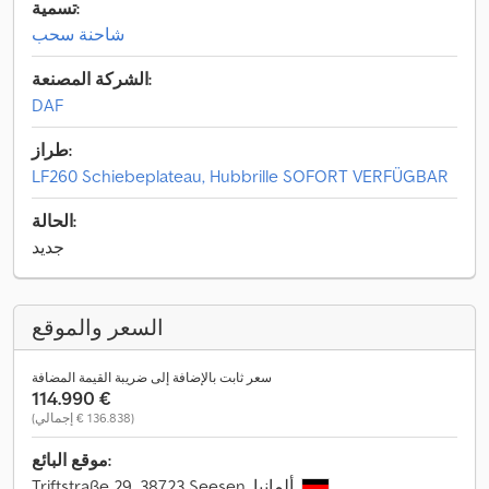
تسمية:
شاحنة سحب
الشركة المصنعة:
DAF
طراز:
LF260 Schiebeplateau, Hubbrille SOFORT VERFÜGBAR
الحالة:
جديد
السعر والموقع
سعر ثابت بالإضافة إلى ضريبة القيمة المضافة
‏114.990 €
(‏136.838 € إجمالي)
موقع البائع:
Triftstraße 29, 38723 Seesen, ألمانيا