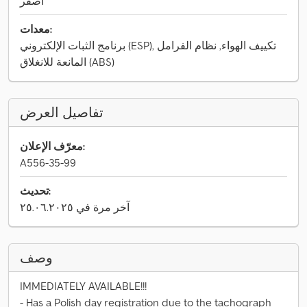
أصفر
معدات:
برنامج الثبات الإلكتروني (ESP), تكييف الهواء, نظام الفرامل
المانعة للانغلاق (ABS)
تفاصيل العرض
معرّف الإعلان:
A556-35-99
تحديث:
آخر مرة في ٢٥.٠٦.٢٠٢٥
وصف
IMMEDIATELY AVAILABLE!!!
- Has a Polish day registration due to the tachograph