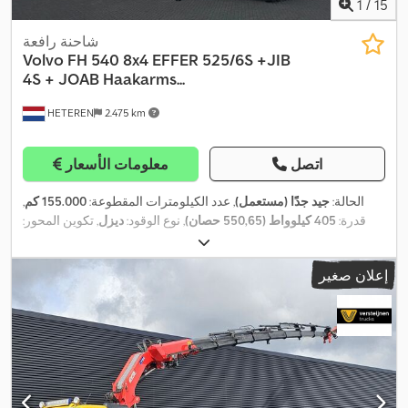
1
/
15
شاحنة رافعة
Volvo
FH 540 8x4 EFFER 525/6S +JIB
4S + JOAB Haakarms...
HETEREN
2.475 km
اتصل
معلومات الأسعار
الحالة:
جيد جدًا (مستعمل)
, عدد الكيلومترات المقطوعة:
155.000 كم
,
قدرة:
405 كيلوواط (550,65 حصان)
, نوع الوقود:
ديزل
, تكوين المحور:
, وقود:
ديزل
, فرامل:
كبح المحرك
, كابينة السائق:
كابينة نوم
, نوع
8x4
التروس:
تلقائي
, فئة الانبعاثات:
يورو 6
, تعليق:
هواء
, سنة الصنع:
2016
,
إعلان صغير
, معدات:
ضوضاء منخفضة, نظام الفرامل
5.524 h
ساعات التشغيل:
,
المانعة للانغلاق (ABS), نظام الملاحة, وصلات المقطورة