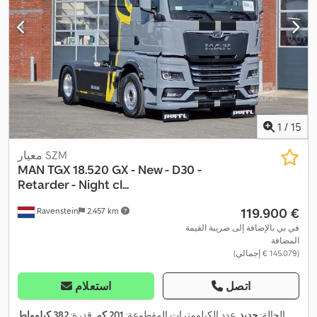
1
/
15
معيار SZM
MAN
TGX 18.520 GX - New - D30 -
Retarder - Night cl...
‏119.900 €
Ravenstein
2.457 km
في بي بالإضافة إلى ضريبة القيمة
المضافة
(‏145.079 € إجمالي)
اتصل
استعلام
الحالة:
جديد
, عدد الكيلومترات المقطوعة:
201 كم
, قدرة:
382 كيلوواط