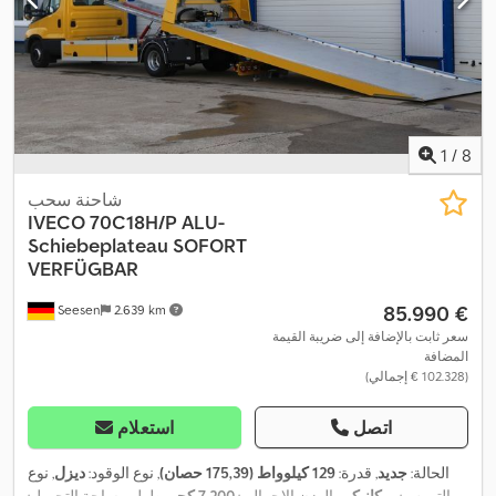
,
للانغلاق (ABS), ونش كابل
1
/
8
شاحنة سحب
IVECO
70C18H/P ALU-
Schiebeplateau SOFORT
VERFÜGBAR
‏85.990 €
Seesen
2.639 km
سعر ثابت بالإضافة إلى ضريبة القيمة
المضافة
(‏102.328 € إجمالي)
اتصل
استعلام
الحالة:
جديد
, قدرة:
129 كيلوواط (175,39 حصان)
, نوع الوقود:
ديزل
, نوع