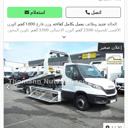
اتصل
استعلام
الحالة:
جديد
, وظائف:
يعمل بكامل كفاءته
, وزن فارغ:
1.000 كجم
, الوزن
الأقصى للحمولة:
2.500 كجم
, الوزن الإجمالي:
3.500 كجم
, تكوين المحور:
3 محاور
, طول مساحة التحميل:
5.800 مم
, عرض مساحة التحميل:
2.080
,
مم
, مقاس الإطار:
10
, سنة الصنع:
2026
إعلان صغير
1
/
20