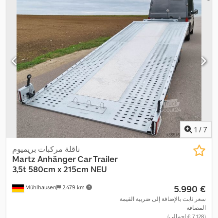
2018
, معدات:
أدبلو, تكييف الهواء, تنظيم النوافذ الكهربائي, ثلاجة, سخان
التدفئة أثناء التوقف, قفل التروس التفاضلية, قفل مركزي, مثبت
,
السرعة, نظام التحكم في الجر, نظام الفرامل المانعة للانغلاق (ABS)
1
/
7
ناقلة مركبات بريميوم
Martz Anhänger Car Trailer
3,5t
580cm x 215cm NEU
‏5.990 €
Mühlhausen
2.479 km
سعر ثابت بالإضافة إلى ضريبة القيمة
المضافة
(‏7.128 € إجمالي)