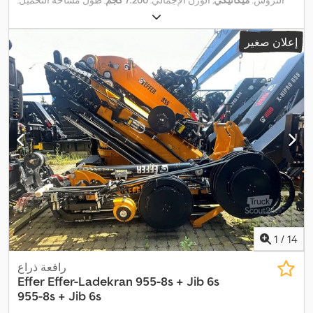
التروس:
ميكانيكي
, الوزن الإجمالي:
7.200 كجم
, طول مساحة التحميل:
6.700 مم
, عرض مساحة التحميل:
2.400 مم
, لون:
أصفر
, عدد المقاعد:
3
,
معدات:
برنامج الثبات الإلكتروني (ESP), تكييف الهواء, قفل مركزي,
إعلان صغير
,
مرشح السخام, نظام الفرامل المانعة للانغلاق (ABS)
1
/
14
رافعة ذراع
Effer
Effer-Ladekran 955-8s + Jib 6s
955-8s + Jib 6s