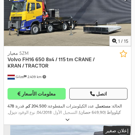
1
/
15
معيار SZM
Volvo
FH16 650 8x4 / 115 tm CRANE /
KRAN / TRACTOR
Gilze
2.409 km
اتصل
معلومات الأسعار
الحالة:
مستعمل
, عدد الكيلومترات المقطوعة:
204.500 كم
, قدرة:
478
كيلوواط (649,90 حصان)
, التسجيل الأول:
04/2018
, نوع الوقود:
ديزل
,
, قاعدة العجلات:
4.400
8x4
, تكوين المحور:
385/55R22.5
مقاس الإطار:
مم
, وقود:
ديزل
, فرامل:
كبح المحرك
, لون:
أصفر
, كابينة السائق:
كابينة
إعلان صغير
نوم
, نوع التروس:
تلقائي
, فئة الانبعاثات:
يورو 6
, تعليق:
آخر
, سنة الصنع: