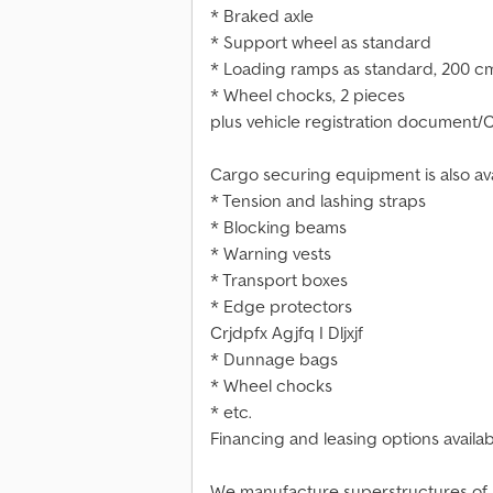
* Braked axle
* Support wheel as standard
* Loading ramps as standard, 200 c
* Wheel chocks, 2 pieces
plus vehicle registration document/
Cargo securing equipment is also ava
* Tension and lashing straps
* Blocking beams
* Warning vests
* Transport boxes
* Edge protectors
Crjdpfx Agjfq I Dljxjf
* Dunnage bags
* Wheel chocks
* etc.
Financing and leasing options availab
We manufacture superstructures of an