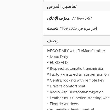
تفاصيل العرض
A464-76-57
معرّف الإعلان:
آخر مرة في 11.09.2025
تحديث:
وصف
IVECO DAILY with "LeMans" trailer:
* Iveco Daily
* EURO VI D
* 8-speed automatic transmission
* Factory-installed air suspension on 
* Central locking with remote key
* Driver's comfort seat
* Radio with Bluetooth/navigation
* Leather multifunction steering whe
* Electric windows
* Automatic climate control