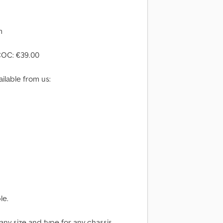
m
COC: €39.00
ilable from us:
le.
y size and type for any chassis.