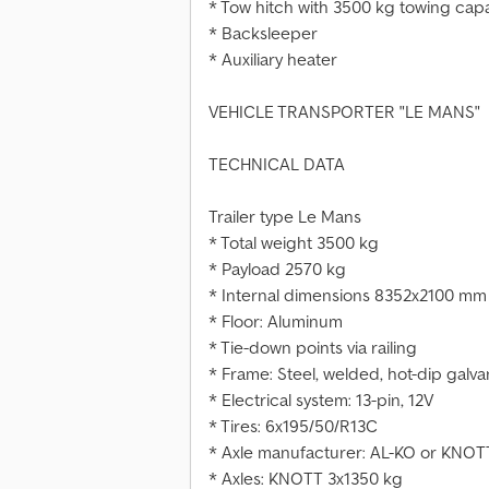
* Tow hitch with 3500 kg towing capa
* Backsleeper
* Auxiliary heater
VEHICLE TRANSPORTER "LE MANS"
TECHNICAL DATA
Trailer type Le Mans
* Total weight 3500 kg
* Payload 2570 kg
* Internal dimensions 8352x2100 mm
* Floor: Aluminum
* Tie-down points via railing
* Frame: Steel, welded, hot-dip galv
* Electrical system: 13-pin, 12V
* Tires: 6x195/50/R13C
* Axle manufacturer: AL-KO or KNOT
* Axles: KNOTT 3x1350 kg