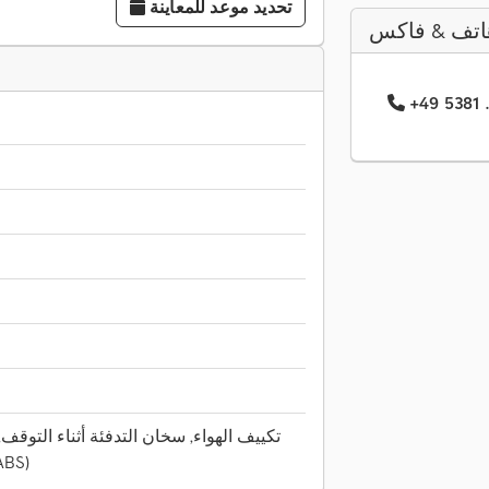
تحديد موعد للمعاينة
اتف & فاكس
نظام الفرامل المانعة للا