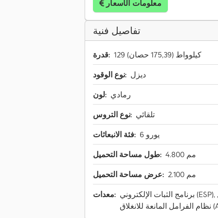
معلومات الأسعار
تفاصيل فنية
129 كيلوواط (175,39 حصان)
قدرة:
ديزل
نوع الوقود:
رمادي
لون:
تلقائي
نوع التروس:
يورو 6
فئة الانبعاثات:
4.800 مم
طول مساحة التحميل:
2.100 مم
عرض مساحة التحميل:
برنامج الثبات الإلكتروني (ESP), تكييف الهواء, سخان التدفئة أثناء التوقف,
معدات:
نغلاق (ABS)