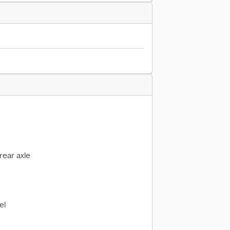
rear axle
el