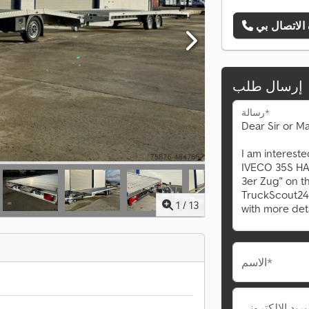
إرسال طلب
رسالة*
1
/
13
الاسم*