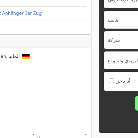
t Anhänger 3er Zug
هاتف
شركة
Triftstraße 29, 38723 Seesen, ألمانيا
لبريدي والموقع
أنا تاجر