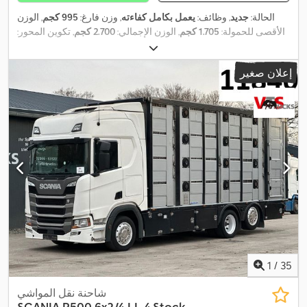
الحالة:
جديد
, وظائف:
يعمل بكامل كفاءته
, وزن فارغ:
995 كجم
, الوزن
الأقصى للحمولة:
1.705 كجم
, الوزن الإجمالي:
2.700 كجم
, تكوين المحور:
محورين
, طول مساحة التحميل:
3.110 مم
, عرض مساحة التحميل:
1.550
مم
, ارتفاع مساحة التحميل:
1.820 مم
, تعليق:
ورقة نابضية شبه مكافِئة
إعلان صغير
, فرامل المقطورة:
مقطورة مزودة
165R13C
(ياي)
, مقاس الإطار:
,
بفرامل
, سنة الصنع:
2025
1
/
35
شاحنة نقل المواشي
SCANIA
R500 6x2/4 LL 4.Stock