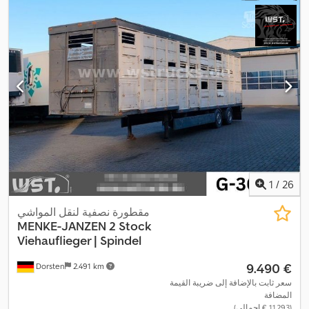
1
/
26
مقطورة نصفية لنقل المواشي
MENKE-JANZEN
2 Stock
Viehauflieger | Spindel
‏9.490 €
Dorsten
2.491 km
سعر ثابت بالإضافة إلى ضريبة القيمة
المضافة
(‏11.293 € إجمالي)