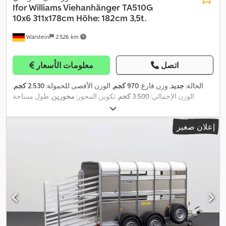
Ifor Williams Viehanhänger
TA510G
10x6 311x178cm Höhe: 182cm 3,5t.
Warstein
2.526 km
اتصل
معلومات الأسعار
الحالة:
جديد
, وزن فارغ:
970 كجم
, الوزن الأقصى للحمولة:
2.530 كجم
,
الوزن الإجمالي:
3.500 كجم
, تكوين المحور:
محورين
, طول مساحة
التحميل:
3.110 مم
, عرض مساحة التحميل:
1.780 مم
, ارتفاع مساحة
التحميل:
1.820 مم
, تعليق:
ورقة نابضية شبه مكافِئة (ياي)
, مقاس الإطار:
إعلان صغير
, فرامل المقطورة:
مقطورة مزودة بفرامل
, سنة الصنع:
175/75R16C
2026
,