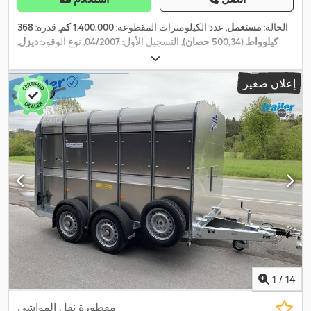
الحالة:
مستعمل
, عدد الكيلومترات المقطوعة:
1.400.000 كم
, قدرة:
368
كيلوواط (500,34 حصان)
, التسجيل الأول:
04/2007
, نوع الوقود:
ديزل
,
الوزن الإجمالي:
26.000 كجم
, تكوين المحور:
3 محاور
, لون:
أبيض
, نوع
التروس:
ميكانيكي
, طول مساحة التحميل:
7.100 مم
, عرض مساحة
إعلان صغير
التحميل:
2.400 مم
, ارتفاع مساحة التحميل:
2.700 مم
, سنة الصنع:
2007
,
,
تكييف الهواء, نظام الفرامل المانعة للانغلاق (ABS)
معدات:
1
/
14
مقطورة نقل المواشي