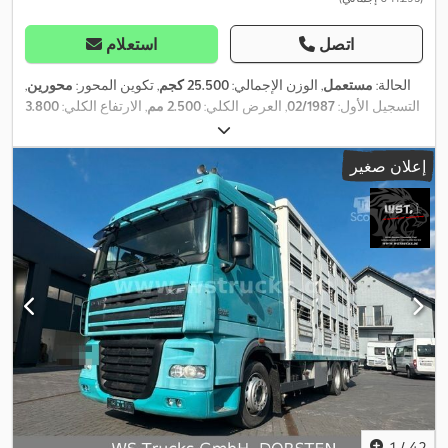
اتصل
استعلام
الحالة:
مستعمل
, الوزن الإجمالي:
25.500 كجم
, تكوين المحور:
محورين
,
التسجيل الأول:
02/1987
, العرض الكلي:
2.500 مم
, الارتفاع الكلي:
3.800
,
نظام الفرامل المانعة للانغلاق (ABS)
مم
, سنة الصنع:
1987
, معدات:
إعلان صغير
1
/
42