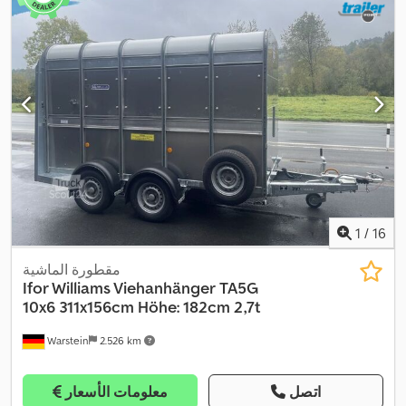
1
/
16
مقطورة الماشية
Ifor Williams Viehanhänger
TA5G
10x6 311x156cm Höhe: 182cm 2,7t
Warstein
2.526 km
اتصل
معلومات الأسعار