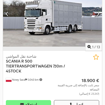
1
/
13
شاحنة نقل المواشي
SCANIA
R 500
TIERTRANSPORTWAGEN 7,10m /
4STOCK
‏18.900 €
Nowy Sacz
3.043 km
سعر ثابت بالإضافة إلى ضريبة القيمة
المضافة
(‏23.247 € إجمالي)
اتصل
استعلام