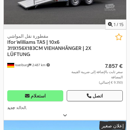
1
/
15
مقطورة نقل المواشي
Ifor Williams
TA5 | 10x6
311X156X183CM VIEHANHÄNGER | 2X
LÜFTUNG
‏7.857 €
Isselburg
2.487 km
سعر ثابت بالإضافة إلى ضريبة القيمة
المضافة
(‏9.350 € إجمالي)
اتصل
استعلام
,
الحالة:
جديد
إعلان صغير