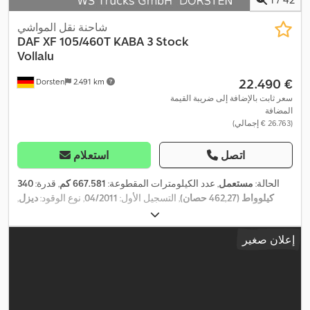
شاحنة نقل المواشي
DAF
XF 105/460T KABA 3 Stock
Vollalu
‏22.490 €
Dorsten
2.491 km
سعر ثابت بالإضافة إلى ضريبة القيمة
المضافة
(‏26.763 € إجمالي)
اتصل
استعلام
الحالة:
مستعمل
, عدد الكيلومترات المقطوعة:
667.581 كم
, قدرة:
340
كيلوواط (462,27 حصان)
, التسجيل الأول:
04/2011
, نوع الوقود:
ديزل
,
الوزن الإجمالي:
26.500 كجم
, تكوين المحور:
3 محاور
, فرامل:
المُبطئ
,
لون:
أبيض
, نوع التروس:
تلقائي
, فئة الانبعاثات:
يورو 5
, العرض الكلي:
إعلان صغير
2.550 مم
, الارتفاع الكلي:
4.000 مم
, طول مساحة التحميل:
7.200 مم
,
عرض مساحة التحميل:
2.500 مم
, سنة الصنع:
2011
, معدات:
برنامج
الثبات الإلكتروني (ESP), تكييف الهواء, سخان التدفئة أثناء التوقف, نظام
,
الفرامل المانعة للانغلاق (ABS)