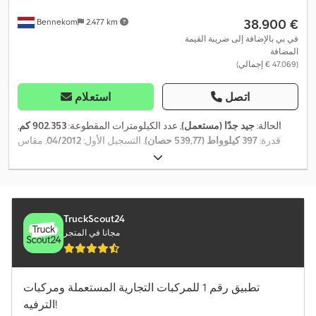
‏38.900 €
Bennekom
2.477 km
في بي بالإضافة إلى ضريبة القيمة
المضافة
(‏47.069 € إجمالي)
اتصل
استعلام
الحالة:
جيد جدًا (مستعمل)
, عدد الكيلومترات المقطوعة:
902.353 كم
,
قدرة:
397 كيلوواط (539,77 حصان)
, التسجيل الأول:
04/2012
, مقاس
, نوع التروس:
ميكانيكي
, عدد التروس:
6x2
الإطار:
385/65
, تكوين المحور:
EBS (نظام المكابح
, معدات:
16
, تعليق:
فولاذ-هواء
, سنة الصنع:
2012
الإلكتروني), أضواء الضباب, برنامج الثبات الإلكتروني (ESP), تكييف
الهواء, تنظيم النوافذ الكهربائي, سبويلر, سخان التدفئة أثناء التوقف, قفل
التروس التفاضلية, قفل مركزي, مثبت السرعة, مرآة كهربائية, وسادة
TruckScout24
,
هوائية, وصلات المقطورة
مجانا في المتجر
تطبيق رقم 1 للمركبات التجارية المستعملة ومركبات
الترفيه!