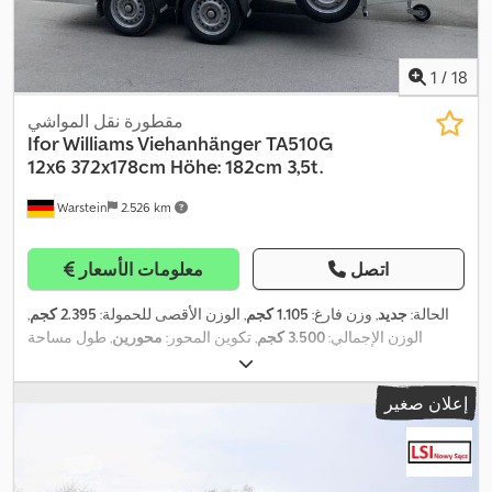
1
/
18
مقطورة نقل المواشي
Ifor Williams Viehanhänger
TA510G
12x6 372x178cm Höhe: 182cm 3,5t.
Warstein
2.526 km
اتصل
معلومات الأسعار
الحالة:
جديد
, وزن فارغ:
1.105 كجم
, الوزن الأقصى للحمولة:
2.395 كجم
,
الوزن الإجمالي:
3.500 كجم
, تكوين المحور:
محورين
, طول مساحة
التحميل:
3.720 مم
, عرض مساحة التحميل:
1.780 مم
, ارتفاع مساحة
التحميل:
1.820 مم
, تعليق:
ورقة نابضية شبه مكافِئة (ياي)
, مقاس الإطار:
إعلان صغير
, فرامل المقطورة:
مقطورة مزودة بفرامل
, سنة الصنع:
175/75R16C
2026
,