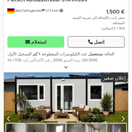
‏1.500 €
Bad Fallingbostel
2.713 km
سعر ثابت بالإضافة إلى ضريبة القيمة
المضافة
(‏1.785 € إجمالي)
اتصل
استعلام
الحالة:
مستعمل
, عدد الكيلومترات المقطوعة:
1 كم
, التسجيل الأول:
,
06/2006
, سنة الصنع:
2006
, رقم الآلة/المركبة:
036 / 16
إعلان صغير