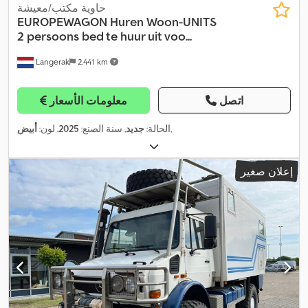
حاوية مكتب/معيشة
EUROPEWAGON
Huren Woon-UNITS
2 persoons bed te huur uit voo...
Langerak
2.441 km
اتصل
معلومات الأسعار
,
الحالة:
جديد
, سنة الصنع:
2025
, لون:
أبيض
إعلان صغير