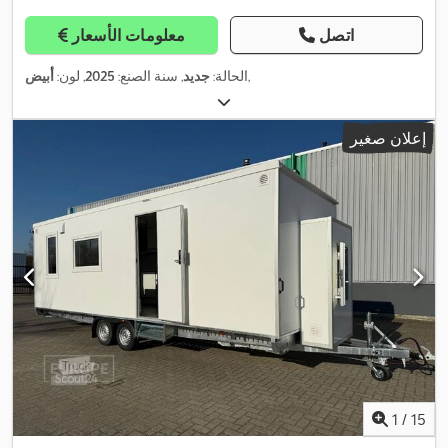
اتصل
معلومات الأسعار
,
الحالة:
جديد
, سنة الصنع:
2025
, لون:
أبيض
إعلان صغير
1
/
15