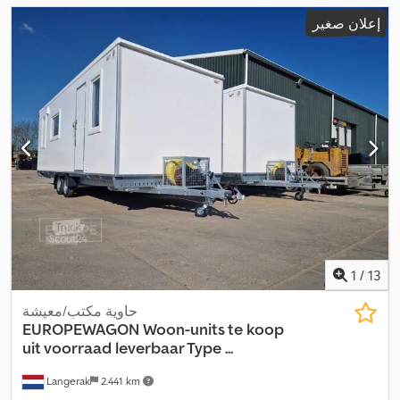
إعلان صغير
1
/
13
حاوية مكتب/معيشة
EUROPEWAGON
Woon-units te koop
uit voorraad leverbaar Type ...
Langerak
2.441 km