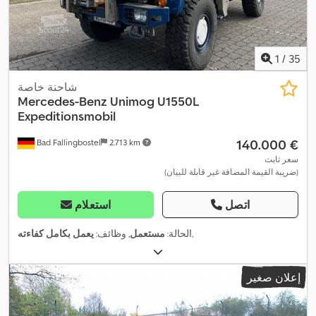
1
/
35
شاحنة خاصة
Mercedes-Benz
Unimog U1550L
Expeditionsmobil
‏140.000 €
Bad Fallingbostel
2.713 km
سعر ثابت
(ضريبة القيمة المضافة غير قابلة للبيان)
اتصل
استعلام
,
الحالة:
مستعمل
, وظائف:
يعمل بكامل كفاءته
إعلان صغير