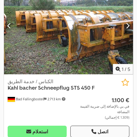
1
/
5
الكناس / خدمة الطريق
Kahl
bacher Schneepflug STS 450 F
‏1.100 €
Bad Fallingbostel
2.713 km
في بي بالإضافة إلى ضريبة القيمة
المضافة
(‏1.309 € إجمالي)
اتصل
استعلام