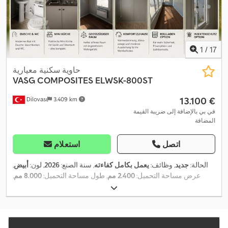
1
/
17
حاوية سكنية معيارية
VASG COMPOSITES
ELWSK-800ST
‏13.100 €
Dilovası
3.409 km
في بي بالإضافة إلى ضريبة القيمة
المضافة
اتصل
استعلام
الحالة:
جديد
, وظائف:
يعمل بكامل كفاءته
, سنة الصنع:
2026
, لون:
أبيض
,
عرض مساحة التحميل:
2.400 مم
, طول مساحة التحميل:
8.000 مم
,
ارتفاع مساحة التحميل:
2.500 مم
, معدات:
إضاءة, تكييف الهواء, حمام,
,
دش, ماء ساخن, وحدة تبريد