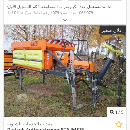
الحالة:
مستعمل
, عدد الكيلومترات المقطوعة:
1 كم
, التسجيل الأول:
,
06/1979
, سنة الصنع:
1979
, رقم الآلة/المركبة:
011 / 11
إعلان صغير
1
/
5
معدات الخدمات الشتوية
Pietsch
Aufbaustreuer STA IMSSN