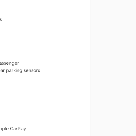
s
passenger
ear parking sensors
Apple CarPlay