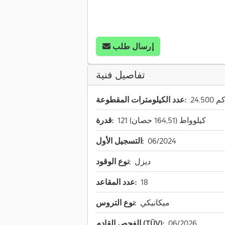
إرسال طلب
تفاصيل فنية
24.50 كم
عدد الكيلومترات المقطوعة:
121 كيلوواط (164,51 حصان)
قدرة:
06/2024
التسجيل الأول:
ديزل
نوع الوقود:
18
عدد المقاعد:
ميكانيكي
نوع التروس:
06/2026
الفحص القادم (TÜV):