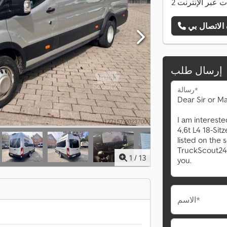
نات عبر الإنترنت
إرسال طلب
رسالة*
1
/
13
الاسم*