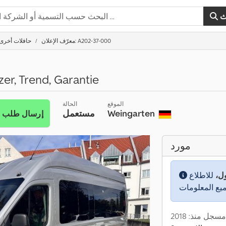
ث
معرّف الإعلان: A202-37-000
حافلات أخرى
tzer, Trend, Garantie
الموقع
الحالة
Weingarten
مستعمل
إرسال طلب
مورد
ول،
للاطلاع
مسجل منذ: 2018