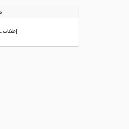
ه
+49 751 9... إعلانات