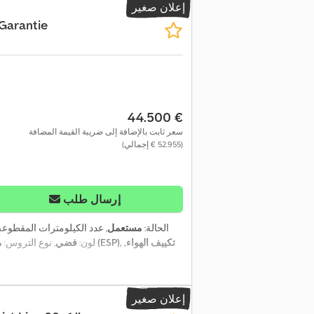
إعلان صغير
 Garantie
‏44.500 €
سعر ثابت بالإضافة إلى ضريبة القيمة المضافة
(‏52.955 € إجمالي)
إرسال طلب
الحالة:
مستعمل
, عدد الكيلومترات المقطوعة
, لون:
فضي
, نوع التروس:
م
إعلان صغير