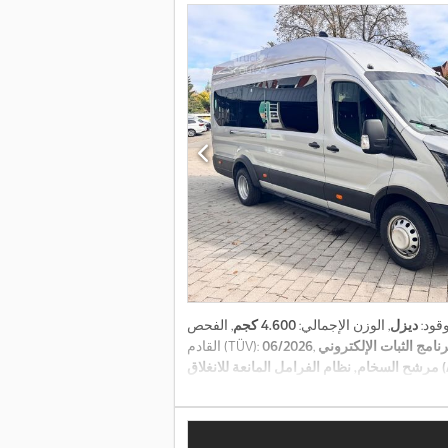
وقود:
ديزل
, الوزن الإجمالي:
4.600 كجم
, الفحص
نامج الثبات الإلكتروني (ESP), تكييف الهواء,
06/2026
القادم (TÜV):