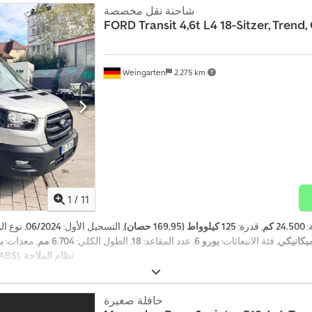
شاحنة نقل مخصصة
FORD
Transit 4,6t L4 18-Sitzer, Trend,
Weingarten
2.275 km
1
/
11
:
24.500 كم
, قدرة:
125 كيلوواط (169,95 حصان)
, التسجيل الأول:
06/2024
, نوع ال
يكانيكي
, فئة الانبعاثات:
يورو 6
, عدد المقاعد:
18
, الطول الكلي:
6.704 مم
, معدات:
بر
,
مرشح السخام, نظام الفرامل المانعة للانغلاق (ABS), نظام الملاحة
حافلة صغيرة