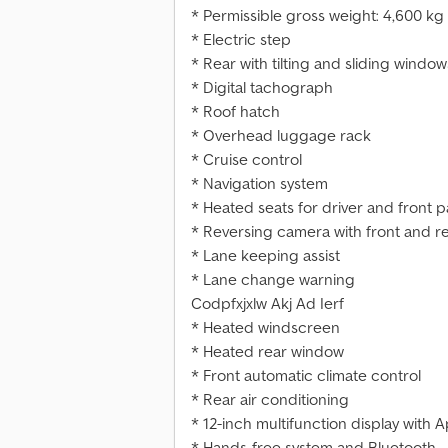
* Permissible gross weight: 4,600 kg
* Electric step
* Rear with tilting and sliding window
* Digital tachograph
* Roof hatch
* Overhead luggage rack
* Cruise control
* Navigation system
* Heated seats for driver and front 
* Reversing camera with front and r
* Lane keeping assist
* Lane change warning
Codpfxjxlw Akj Ad Ierf
* Heated windscreen
* Heated rear window
* Front automatic climate control
* Rear air conditioning
* 12-inch multifunction display with 
* Hands-free system and Bluetooth