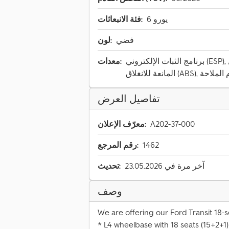
يورو 6
فئة الانبعاثات:
فضي
لون:
برنامج الثبات الإلكتروني (ESP), تكييف الهواء, مرشح السخام, نظام الفرامل
معدات:
غلاق (ABS), نظام الملاحة
تفاصيل العرض
A202-37-000
معرّف الإعلان:
1462
رقم المرجع:
آخر مرة في 23.05.2026
تحديث:
وصف
We are offering our Ford Transit 18-s
* L4 wheelbase with 18 seats (15+2+1)