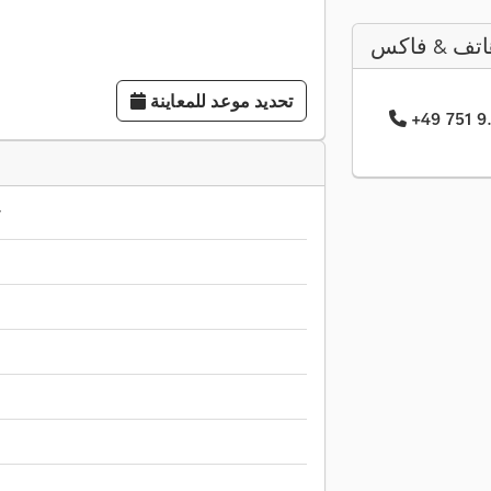
اتف & فاكس
تحديد موعد للمعاينة
0