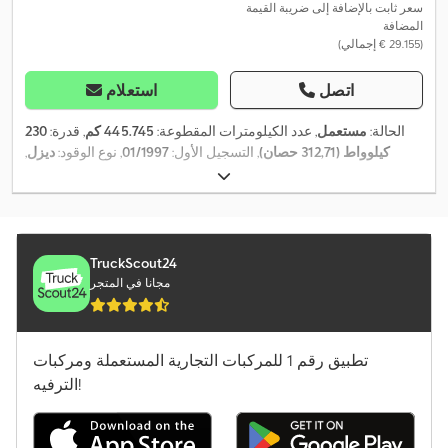
سعر ثابت بالإضافة إلى ضريبة القيمة
المضافة
(‏29.155 € إجمالي)
اتصل
استعلام
الحالة:
مستعمل
, عدد الكيلومترات المقطوعة:
445.745 كم
, قدرة:
230
كيلوواط (312,71 حصان)
, التسجيل الأول:
01/1997
, نوع الوقود:
ديزل
,
الوزن الإجمالي:
18.000 كجم
, تكوين المحور:
محورين
, الفحص القادم
,
, لون:
أخضر
, نوع التروس:
ميكانيكي
08/2025
(TÜV):
TruckScout24
مجانا في المتجر
تطبيق رقم 1 للمركبات التجارية المستعملة ومركبات
الترفيه!