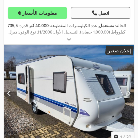
اتصل
معلومات الأسعار
الحالة:
مستعمل
, عدد الكيلومترات المقطوعة:
40.000 كم
, قدرة:
735,5
كيلوواط (1.000,00 حصان)
, التسجيل الأول:
11/2006
, نوع الوقود:
ديزل
,
, لون:
أحمر
, سنة الصنع:
8x8
الوزن الإجمالي:
44.000 كجم
, تكوين المحور:
2006
, معدات:
تاريخ خدمة كامل, تكييف الهواء, توجيه معزز بالطاقة, دفع
إعلان صغير
,
رباعي, سخان التدفئة أثناء التوقف, مصابيح أمامية إضافية, وسادة هوائية
1
/
30