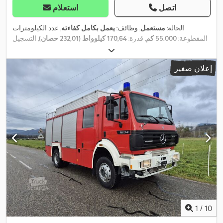
اتصل
استعلام
الحالة:
مستعمل
, وظائف:
يعمل بكامل كفاءته
, عدد الكيلومترات
المقطوعة:
55.000 كم
, قدرة:
170,64 كيلوواط (232,01 حصان)
, التسجيل
الأول:
12/1991
, نوع الوقود:
ديزل
, الوزن الإجمالي:
14.000 كجم
, تكوين
, وقود:
ديزل
, لون:
أحمر
, نوع التروس:
ميكانيكي
, سنة الصنع:
4x4
المحور:
إعلان صغير
,
1991
, معدات:
دفع رباعي, سخان التدفئة أثناء التوقف
1
/
10