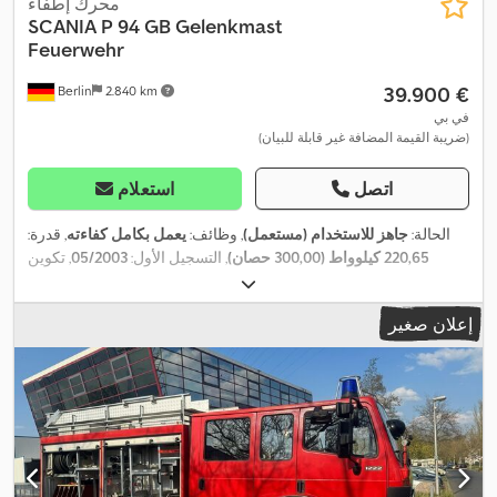
محرك إطفاء
SCANIA
P 94 GB Gelenkmast
Feuerwehr
‏39.900 €
Berlin
2.840 km
في بي
(ضريبة القيمة المضافة غير قابلة للبيان)
اتصل
استعلام
الحالة:
جاهز للاستخدام (مستعمل)
, وظائف:
يعمل بكامل كفاءته
, قدرة:
220,65 كيلوواط (300,00 حصان)
, التسجيل الأول:
05/2003
, تكوين
,
, لون:
أحمر
, سنة الصنع:
2003
4x2
المحور:
إعلان صغير