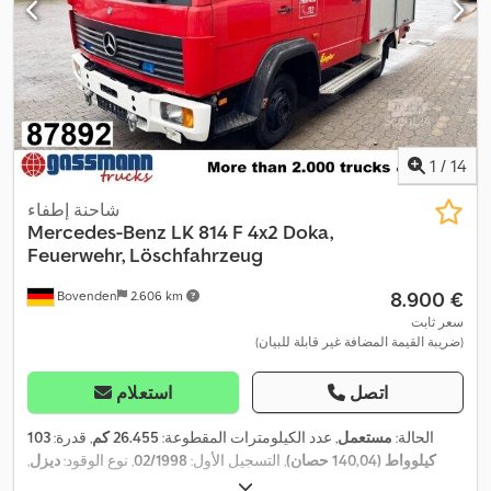
1
/
14
شاحنة إطفاء
Mercedes-Benz
LK 814 F 4x2 Doka,
Feuerwehr, Löschfahrzeug
‏8.900 €
Bovenden
2.606 km
سعر ثابت
(ضريبة القيمة المضافة غير قابلة للبيان)
اتصل
استعلام
الحالة:
مستعمل
, عدد الكيلومترات المقطوعة:
26.455 كم
, قدرة:
103
كيلوواط (140,04 حصان)
, التسجيل الأول:
02/1998
, نوع الوقود:
ديزل
,
وزن فارغ:
4.940 كجم
, الوزن الأقصى للحمولة:
2.550 كجم
, الوزن