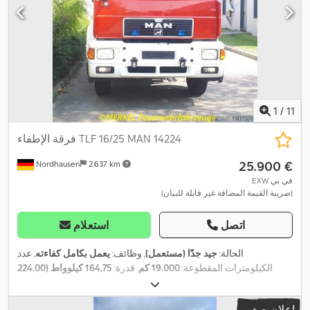
1
/
11
فرقة الإطفاء TLF 16/25 MAN 14224
‏25.900 €
Nordhausen
2.637 km
EXW في بي
(ضريبة القيمة المضافة غير قابلة للبيان)
اتصل
استعلام
الحالة:
جيد جدًا (مستعمل)
, وظائف:
يعمل بكامل كفاءته
, عدد
الكيلومترات المقطوعة:
19.000 كم
, قدرة:
164,75 كيلوواط (224,00
,
4x4
حصان)
, التسجيل الأول:
12/1998
, نوع الوقود:
ديزل
, تكوين المحور:
قاعدة العجلات:
3.600 مم
, وقود:
ديزل
, لون:
أحمر
, كابينة السائق:
آخر
, نوع
إعلان صغير