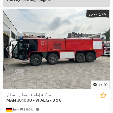
إعلان صغير
1
/
20
مركبة إطفاء المطار - مطار
MAN
38.1000 - VFAEG - 8 x 8
Issum
2.460 km