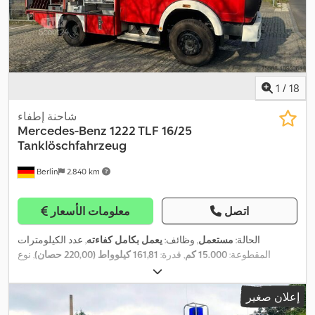
1
/
18
شاحنة إطفاء
Mercedes-Benz
1222 TLF 16/25
Tanklöschfahrzeug
Berlin
2.840 km
اتصل
معلومات الأسعار
الحالة:
مستعمل
, وظائف:
يعمل بكامل كفاءته
, عدد الكيلومترات
المقطوعة:
15.000 كم
, قدرة:
161,81 كيلوواط (220,00 حصان)
, نوع
الوقود:
ديزل
, وقود:
ديزل
, لون:
أحمر
, سنة الصنع:
1993
, معدات:
مصابيح
,
أمامية إضافية
إعلان صغير