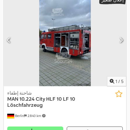
التروس:
ميكانيكي
, معدات:
أضواء الضباب, تسجيل الشاحنة, دفع رباعي,
,
قفل التروس التفاضلية, مصابيح أمامية إضافية, وصلات المقطورة
1
/
5
شاحنة إطفاء
MAN
10.224 City HLF 10 LF 10
Löschfahrzeug
Berlin
2.840 km