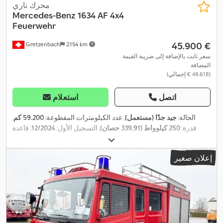
محرك ناري
Mercedes-Benz
1634 AF 4x4
Feuerwehr
‏45.900 €
Gretzenbach
2.154 km
سعر ثابت بالإضافة إلى ضريبة القيمة
المضافة
(‏49.618 € إجمالي)
اتصل
استعلام
الحالة:
جيد جدًا (مستعمل)
, عدد الكيلومترات المقطوعة:
59.200 كم
,
قدرة:
250 كيلوواط (339,91 حصان)
, التسجيل الأول:
12/2024
, قاعدة
,
العجلات:
4.200 مم
, لون:
أحمر
, نوع التروس:
تلقائي
, سنة الصنع:
1998
إعلان صغير