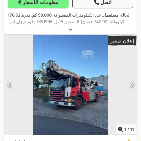
اتصل
معلومات الأسعار
الحالة:
مستعمل
, عدد الكيلومترات المقطوعة:
59.000 كم
, قدرة:
176,52
كيلوواط (240,00 حصان)
, التسجيل الأول:
02/1996
, وقود:
ديزل
, لون:
,
أحمر
, سنة الصنع:
1996
, معدات:
سخان التدفئة أثناء التوقف
إعلان صغير
1
/
11