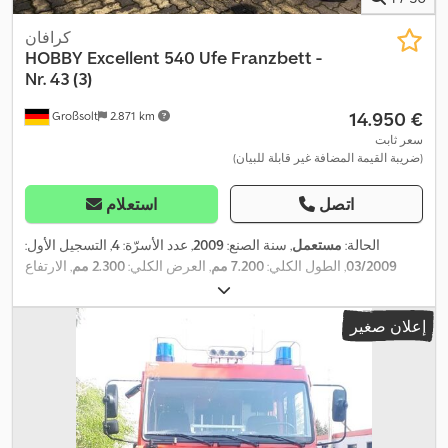
كرافان
HOBBY
Excellent 540 Ufe Franzbett -
Nr. 43 (3)
‏14.950 €
Großsolt
2.871 km
سعر ثابت
(ضريبة القيمة المضافة غير قابلة للبيان)
اتصل
استعلام
الحالة:
مستعمل
, سنة الصنع:
2009
, عدد الأسرّة:
4
, التسجيل الأول:
03/2009
, الطول الكلي:
7.200 مم
, العرض الكلي:
2.300 مم
, الارتفاع
الكلي:
2.500 مم
, تكوين المحور:
محور واحد
, الوزن الإجمالي:
1.500 كجم
,
,
معدات:
حمام, سخان التدفئة أثناء التوقف
إعلان صغير