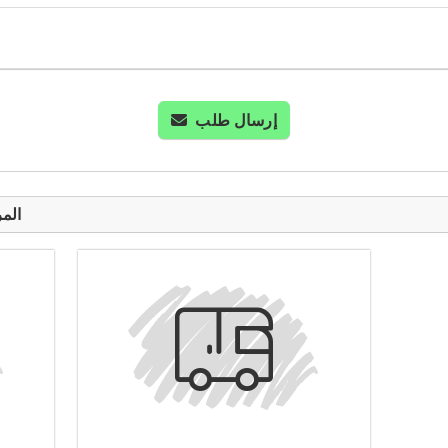
إرسال طلب
المر