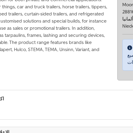
Moor
ngs, car and truck trailers, horse trailers, tippers,
2881
bed trailers, curtain-sided trailers, and refrigerated
لمانيا
 customised solutions and special builds, for instance
Nied
use as sales or promotional trailers. In addition,
 tarpaulins, frames, lashing and securing devices,
able. The product range features brands like
apert, Hulco, STEMA, TEMA, Unsinn, Variant, and
يع
اك
الإعل