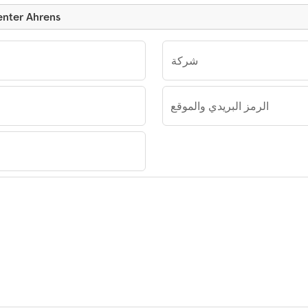
إرسال طلب إلى ns
شركة
الرمز البريدي والموقع
er Ahrens
enter
änger-