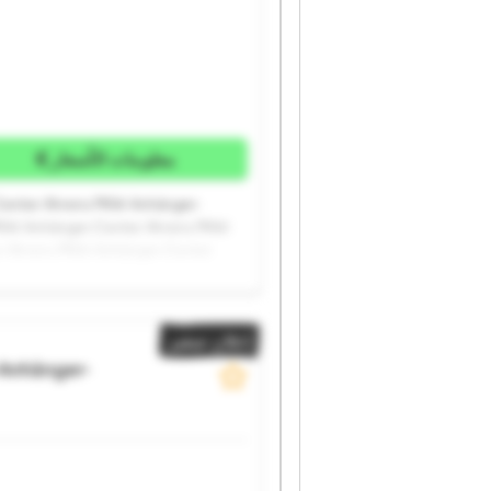
معلومات الأسعار
enter Ahrens PKW-Anhänger-
PKW-Anhänger-Center Ahrens PKW-
r Ahrens PKW-Anhänger-Center
änger-Center Ahrens PKW-
إعلان صغير
Anhänger-