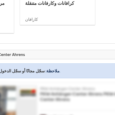
كرافانات وكارفانات متنقلة
مرك
كارافان
جميع العروض من ens
للاطلاع على جميع المعلومات.
ملاحظة:
سجّل مجانًا أو سجّل الدخول
PKW-Anhänger-Center Ahrens
PKW-Anhänger-Center Ahrens
PKW-
Center Ahrens