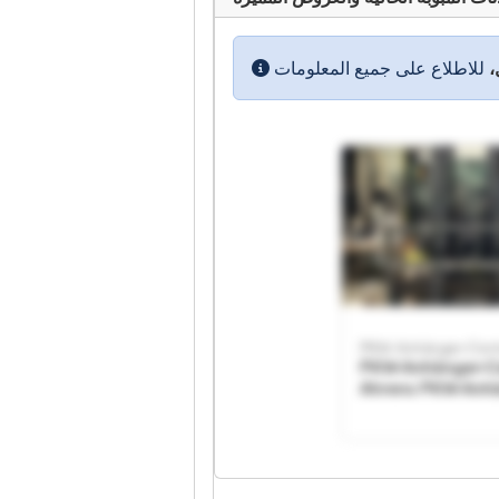
،
PKW-Anhänger-Cent
PKW-Anhänger-C
Ahrens PKW-Anh
Center Ahrens