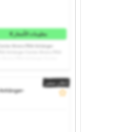
معلومات الأسعار
enter Ahrens PKW-Anhänger-
PKW-Anhänger-Center Ahrens PKW-
r Ahrens PKW-Anhänger-Center
änger-Center Ahrens PKW-
إعلان صغير
Anhänger-