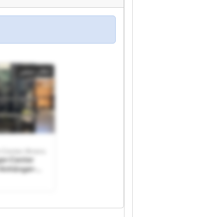
إعلان صغير
-Center Ahrens
er-Center
Anhänger-
ns