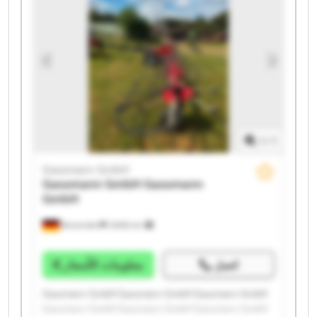
1
/
1
Gassmann GmbH
Gassmann GmbH
Gassmann
GmbH
Bovenden
2.606 km
اتصل
معلومات الأسعار
Gassmann GmbH Gassmann GmbH Gassmann GmbH
Gassmann GmbH Gassmann GmbH Gassmann GmbH