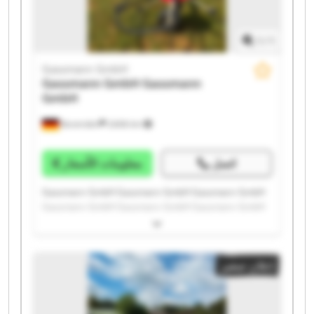
1
/
1
Gassmann GmbH
Gassmann GmbH
Gassmann
GmbH
Bovenden
2.606 km
اتصل
معلومات الأسعار
Gassmann GmbH Gassmann GmbH Gassmann GmbH
Gassmann GmbH Gassmann GmbH Gassmann GmbH
Gassmann GmbH Gassmann GmbH Gassmann GmbH
Gassmann GmbH Gassmann GmbH Gassmann GmbH
Gassmann GmbH Gassmann GmbH Gassmann GmbH
إعلان صغير
Gassmann GmbH Gassmann GmbH Gassmann GmbH
Gassmann GmbH Gassmann GmbH