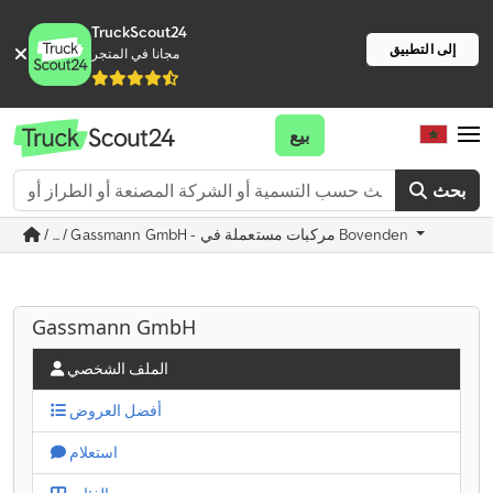
TruckScout24
إلى التطبيق
مجانا في المتجر
بيع
بحث
/ ... / Gassmann GmbH - مركبات مستعملة في Bovenden
Gassmann GmbH
الملف الشخصي
أفضل العروض
استعلام