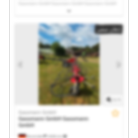
Gassmann GmbH Gassmann GmbH Gassmann GmbH
Gassmann GmbH Gassmann GmbH Gassmann GmbH
Gassmann GmbH Gassmann GmbH Gassmann GmbH
Gassmann GmbH Gassmann GmbH Gassmann GmbH
إعلان صغير
Gassmann GmbH Gassmann GmbH Gassmann GmbH
Gassmann GmbH Gassmann GmbH
1
/
1
Gassmann GmbH
Gassmann GmbH
Gassmann
GmbH
Bovenden
2.606 km