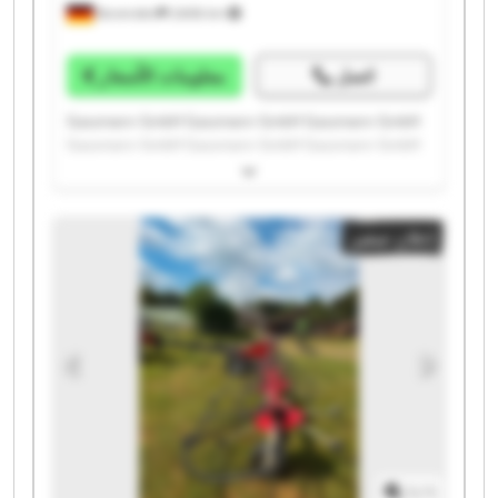
Bovenden
2.606 km
اتصل
معلومات الأسعار
Gassmann GmbH Gassmann GmbH Gassmann GmbH
Gassmann GmbH Gassmann GmbH Gassmann GmbH
Gassmann GmbH Gassmann GmbH Gassmann GmbH
Gassmann GmbH Gassmann GmbH Gassmann GmbH
Gassmann GmbH Gassmann GmbH Gassmann GmbH
إعلان صغير
Gassmann GmbH Gassmann GmbH Gassmann GmbH
Gassmann GmbH Gassmann GmbH
1
/
1