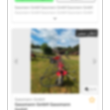
Gassmann GmbH Gassmann GmbH Gassmann GmbH
Gassmann GmbH Gassmann GmbH Gassmann GmbH
Gassmann GmbH Gassmann GmbH Gassmann GmbH
Gassmann GmbH Gassmann GmbH Gassmann GmbH
Gassmann GmbH Gassmann GmbH Gassmann GmbH
إعلان صغير
Gassmann GmbH Gassmann GmbH Gassmann GmbH
Gassmann GmbH Gassmann GmbH
1
/
1
Gassmann GmbH
Gassmann GmbH
Gassmann
GmbH