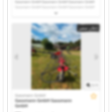
Gassmann GmbH Gassmann GmbH Gassmann GmbH
Gassmann GmbH Gassmann GmbH Gassmann GmbH
Gassmann GmbH Gassmann GmbH Gassmann GmbH
Gassmann GmbH Gassmann GmbH Gassmann GmbH
Gassmann GmbH Gassmann GmbH Gassmann GmbH
إعلان صغير
Gassmann GmbH Gassmann GmbH Gassmann GmbH
Gassmann GmbH Gassmann GmbH
1
/
1
Gassmann GmbH
Gassmann GmbH
Gassmann
GmbH