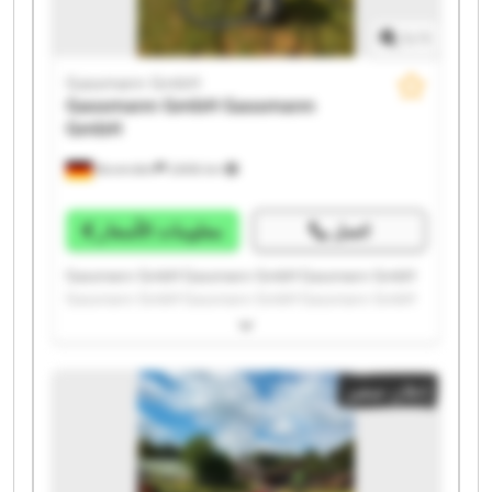
1
/
1
Gassmann GmbH
Gassmann GmbH
Gassmann
GmbH
Bovenden
2.606 km
اتصل
معلومات الأسعار
Gassmann GmbH Gassmann GmbH Gassmann GmbH
Gassmann GmbH Gassmann GmbH Gassmann GmbH
Gassmann GmbH Gassmann GmbH Gassmann GmbH
Gassmann GmbH Gassmann GmbH Gassmann GmbH
Gassmann GmbH Gassmann GmbH Gassmann GmbH
إعلان صغير
Gassmann GmbH Gassmann GmbH Gassmann GmbH
Gassmann GmbH Gassmann GmbH