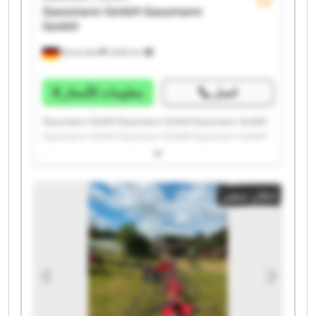
Gassmann GmbH
Gassmann
GmbH
Bovenden
2.606 km
اتصل
معلومات الأسعار
Gassmann GmbH Gassmann GmbH Gassmann GmbH
Gassmann GmbH Gassmann GmbH Gassmann GmbH
Gassmann GmbH Gassmann GmbH Gassmann GmbH
Gassmann GmbH Gassmann GmbH Gassmann GmbH
Gassmann GmbH Gassmann GmbH Gassmann GmbH
إعلان صغير
Gassmann GmbH Gassmann GmbH Gassmann GmbH
Gassmann GmbH Gassmann GmbH