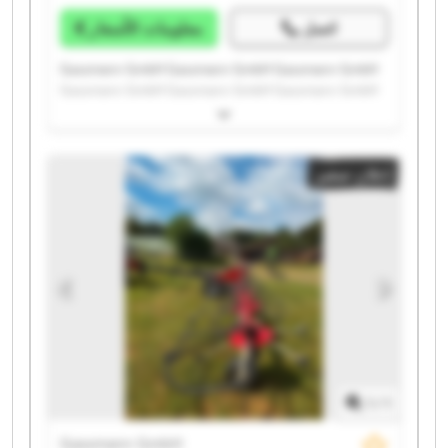
اتصل
معلومات الأسعار
Gassmann GmbH Gassmann GmbH Gassmann GmbH
Gassmann GmbH Gassmann GmbH Gassmann GmbH
Gassmann GmbH Gassmann GmbH Gassmann GmbH
Gassmann GmbH Gassmann GmbH Gassmann GmbH
Gassmann GmbH Gassmann GmbH Gassmann GmbH
إعلان صغير
Gassmann GmbH Gassmann GmbH Gassmann GmbH
Gassmann GmbH Gassmann GmbH
1
/
1
Gassmann GmbH