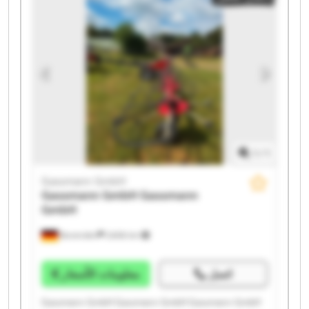
Gassmann GmbH Gassmann GmbH
1
/
1
Gassmann GmbH
Gassmann GmbH
Gassmann
GmbH
Bovenden
2.606 km
اتصل
معلومات الأسعار
Gassmann GmbH Gassmann GmbH Gassmann GmbH