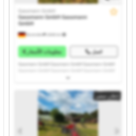
Gassmann GmbH
Gassmann GmbH
Gassmann
GmbH
Bovenden
2.606 km
اتصل
معلومات الأسعار
Gassmann GmbH Gassmann GmbH Gassmann GmbH
Gassmann GmbH Gassmann GmbH Gassmann GmbH
Gassmann GmbH Gassmann GmbH Gassmann GmbH
Gassmann GmbH Gassmann GmbH Gassmann GmbH
Gassmann GmbH Gassmann GmbH Gassmann GmbH
إعلان صغير
Gassmann GmbH Gassmann GmbH Gassmann GmbH
Gassmann GmbH Gassmann GmbH