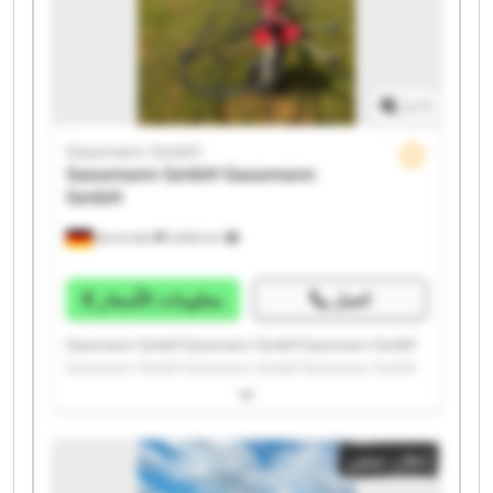
1
/
1
Gassmann GmbH
Gassmann GmbH
Gassmann
GmbH
Bovenden
2.606 km
اتصل
معلومات الأسعار
Gassmann GmbH Gassmann GmbH Gassmann GmbH
Gassmann GmbH Gassmann GmbH Gassmann GmbH
Gassmann GmbH Gassmann GmbH Gassmann GmbH
Gassmann GmbH Gassmann GmbH Gassmann GmbH
Gassmann GmbH Gassmann GmbH Gassmann GmbH
إعلان صغير
Gassmann GmbH Gassmann GmbH Gassmann GmbH
Gassmann GmbH Gassmann GmbH