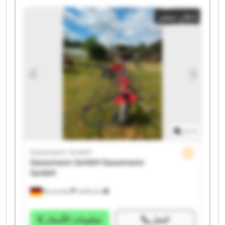
Gassmann GmbH Gassmann GmbH Gassmann GmbH
إعلان صغير
Gassmann GmbH Gassmann GmbH Gassmann GmbH
Gassmann GmbH Gassmann GmbH
1
/
1
Gassmann GmbH
Gassmann GmbH
Gassmann
GmbH
Bovenden
2.606 km
اتصل
معلومات الأسعار