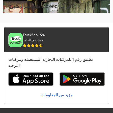
Volvo Fh 16
أكثر من 140.000 طلب شراء شهريًا
Volvo Fh 400
اختر باقة التاجر
Volvo Fm 12
Volvo Fm 300
TruckScout24
مجانا في المتجر
Volvo Fm 400
المعدات الخاصة بتشغيل المطارات
تطبيق رقم 1 للمركبات التجارية المستعملة ومركبات
شاحنة قلابة بكابل
الترفيه!
شاحنة قلابة مع رافعة
شاحنة نقل الحليب
مزيد من المعلومات
عربة الآيس كريم
مركبة الشحن