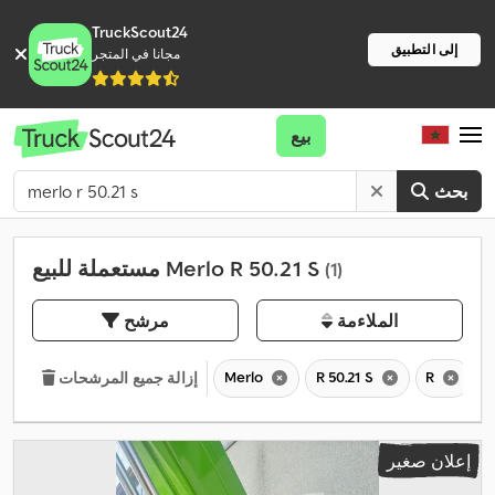
TruckScout24
إلى التطبيق
مجانا في المتجر
بيع
بحث
مستعملة للبيع Merlo R 50.21 S
(1)
الملاءمة
مرشح
Merlo
R 50.21 S
R
إزالة جميع المرشحات
إعلان صغير