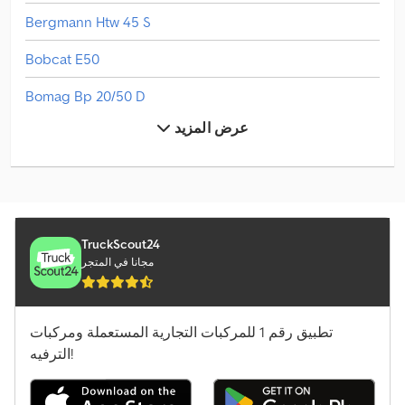
Bergmann Htw 45 S
Bobcat E50
Bomag Bp 20/50 D
عرض المزيد
Dieci Pegasus 50.25
Fendt Tigo 50 Mr Profi
Grimme Gb 430
Grimme Ks 75-4
TruckScout24
مجانا في المتجر
Grimme Se 150-60
Haulotte Ht 16 Rtj Pro
تطبيق رقم 1 للمركبات التجارية المستعملة ومركبات
الترفيه!
Haulotte Ht 23 Rtj Pro
Jcb 155