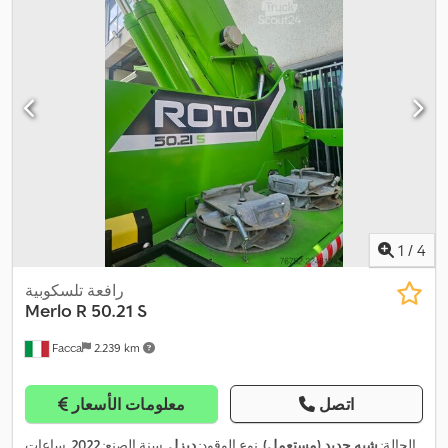
1
/
4
رافعة تلسكوبية
Merlo
R 50.21 S
Facca
2.239 km
اتصل
معلومات الأسعار
الحالة:
شبه جديد (مستعمل)
, نوع الوقود:
ديزل
, سنة الصنع:
2022
, ساعات